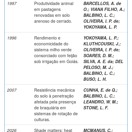
1997
Produtividade animal
BARCELLOS, A. de
em pastagens
O.
;
VIANA FILHO, A.
;
renovadas em solo
BALBINO, L. C.
;
arenoso de cerrado.
OLIVEIRA, I. P. de
;
YOKOYAMA, L. P.
1996
Rendimento e
YOKOYAMA, L. P.
;
economicidade do
KLUTHCOUSKI, J.
;
sistema milho verde
OLIVEIRA, I. P. de
;
consorciado com feijão
SOARES, D. M.
;
sob irrigação em Goiás.
SILVA, A. E. da
;
DEL
PELOSO, M. J.
;
BALBINO, L. C.
;
BUSO, L. H.
2007
Resistência mecânica
CUNHA, E. de Q.
;
do solo à penetração
BALBINO, L. C.
;
afetada pela presença
LEANDRO, W. M.
;
de braquiária em
STONE, L. F.
sistemas de rotação de
culturas.
2026
Shade matters: heat
MCMANUS, C.
;