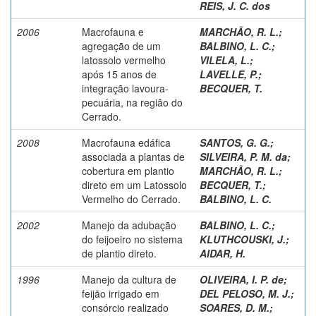
REIS, J. C. dos
2006
Macrofauna e
MARCHÃO, R. L.
;
agregação de um
BALBINO, L. C.
;
latossolo vermelho
VILELA, L.
;
após 15 anos de
LAVELLE, P.
;
integração lavoura-
BECQUER, T.
pecuária, na região do
Cerrado.
2008
Macrofauna edáfica
SANTOS, G. G.
;
associada a plantas de
SILVEIRA, P. M. da
;
cobertura em plantio
MARCHÃO, R. L.
;
direto em um Latossolo
BECQUER, T.
;
Vermelho do Cerrado.
BALBINO, L. C.
2002
Manejo da adubação
BALBINO, L. C.
;
do feijoeiro no sistema
KLUTHCOUSKI, J.
;
de plantio direto.
AIDAR, H.
1996
Manejo da cultura de
OLIVEIRA, I. P. de
;
feijão irrigado em
DEL PELOSO, M. J.
;
consórcio realizado
SOARES, D. M.
;