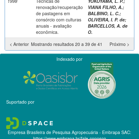
1998
Técnicas de
YOKOYAMA, L. P.
;
renovação/recuperação
VIANA FILHO, A.
;
de pastagens em
BALBINO, L. C.
;
consórcio com culturas
OLIVEIRA, I. P. de
;
anuais - avaliação
BARCELLOS, A. de
econômica.
O.
< Anterior
Mostrando resultados 20 a 39 de 41
Próximo >
Indexado por
Suportado por
Empresa Brasileira de Pesquisa Agropecuária - Embrapa
SAC:
https://www.embrapa.br/fale-conosco