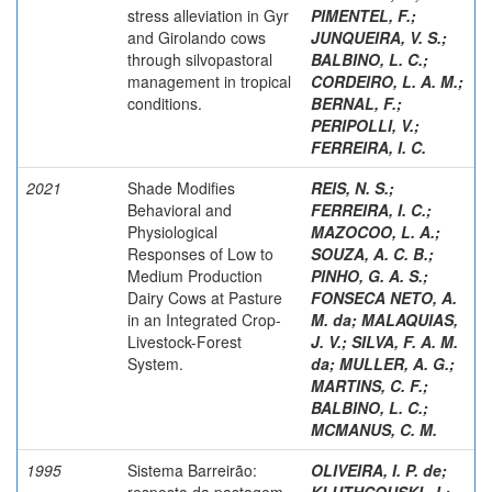
stress alleviation in Gyr
PIMENTEL, F.
;
and Girolando cows
JUNQUEIRA, V. S.
;
through silvopastoral
BALBINO, L. C.
;
management in tropical
CORDEIRO, L. A. M.
;
conditions.
BERNAL, F.
;
PERIPOLLI, V.
;
FERREIRA, I. C.
2021
Shade Modifies
REIS, N. S.
;
Behavioral and
FERREIRA, I. C.
;
Physiological
MAZOCOO, L. A.
;
Responses of Low to
SOUZA, A. C. B.
;
Medium Production
PINHO, G. A. S.
;
Dairy Cows at Pasture
FONSECA NETO, A.
in an Integrated Crop-
M. da
;
MALAQUIAS,
Livestock-Forest
J. V.
;
SILVA, F. A. M.
System.
da
;
MULLER, A. G.
;
MARTINS, C. F.
;
BALBINO, L. C.
;
MCMANUS, C. M.
1995
Sistema Barreirão:
OLIVEIRA, I. P. de
;
resposta da pastagem
KLUTHCOUSKI, J.
;