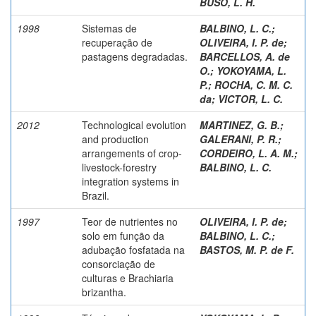
BUSO, L. H.
1998
Sistemas de
BALBINO, L. C.
;
recuperação de
OLIVEIRA, I. P. de
;
pastagens degradadas.
BARCELLOS, A. de
O.
;
YOKOYAMA, L.
P.
;
ROCHA, C. M. C.
da
;
VICTOR, L. C.
2012
Technological evolution
MARTINEZ, G. B.
;
and production
GALERANI, P. R.
;
arrangements of crop-
CORDEIRO, L. A. M.
;
livestock-forestry
BALBINO, L. C.
integration systems in
Brazil.
1997
Teor de nutrientes no
OLIVEIRA, I. P. de
;
solo em função da
BALBINO, L. C.
;
adubação fosfatada na
BASTOS, M. P. de F.
consorciação de
culturas e Brachiaria
brizantha.