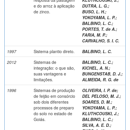
e do arroz à aplicação
DUTRA, L. G.
;
de zinco.
BUSO, L. H.
;
YOKOYAMA, L. P.
;
BALBINO, L. C.
;
PORTES, T. de A.
;
FARIA, M. P.
;
CARVALHO, S. I. C.
1997
Sistema plantio direto.
BALBINO, L. C.
2012
Sistemas de
BALBINO, L. C.
;
integração: o que são,
KICHEL, A. N.
;
suas vantagens e
BUNGENSTAB, D. J.
;
limitações.
ALMEIDA, R. G. de
1996
Sistemas de produção
OLIVEIRA, I. P. de
;
de feijão em consórcio
DEL PELOSO, M. J.
;
sob dois diferentes
SOARES, D. M.
;
processos de preparo
YOKOYAMA, L. P.
;
do solo no estado de
KLUTHCOUSKI, J.
;
Goiás.
BALBINO, L. C.
;
SILVA, A. E. D.
;