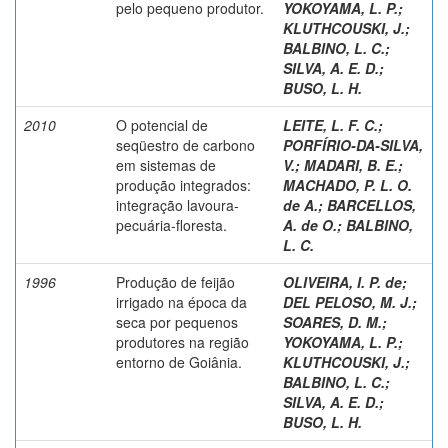
pelo pequeno produtor.
YOKOYAMA, L. P.
;
KLUTHCOUSKI, J.
;
BALBINO, L. C.
;
SILVA, A. E. D.
;
BUSO, L. H.
2010
O potencial de
LEITE, L. F. C.
;
seqüestro de carbono
PORFÍRIO-DA-SILVA,
em sistemas de
V.
;
MADARI, B. E.
;
produção integrados:
MACHADO, P. L. O.
integração lavoura-
de A.
;
BARCELLOS,
pecuária-floresta.
A. de O.
;
BALBINO,
L. C.
1996
Produção de feijão
OLIVEIRA, I. P. de
;
irrigado na época da
DEL PELOSO, M. J.
;
seca por pequenos
SOARES, D. M.
;
produtores na região
YOKOYAMA, L. P.
;
entorno de Goiânia.
KLUTHCOUSKI, J.
;
BALBINO, L. C.
;
SILVA, A. E. D.
;
BUSO, L. H.