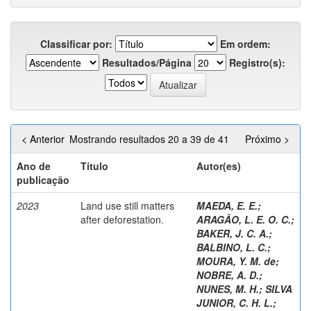
Classificar por:
Em ordem:
Resultados/Página
Registro(s):
< Anterior
Mostrando resultados 20 a 39 de 41
Próximo >
Ano de
Título
Autor(es)
publicação
2023
Land use still matters
MAEDA, E. E.
;
after deforestation.
ARAGÃO, L. E. O. C.
;
BAKER, J. C. A.
;
BALBINO, L. C.
;
MOURA, Y. M. de
;
NOBRE, A. D.
;
NUNES, M. H.
;
SILVA
JUNIOR, C. H. L.
;