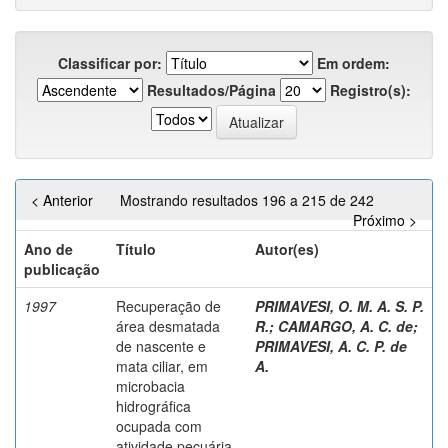
Classificar por:
Em ordem:
Resultados/Página
Registro(s):
< Anterior
Mostrando resultados 196 a 215 de 242
Próximo >
Ano de
Título
Autor(es)
publicação
1997
Recuperação de
PRIMAVESI, O. M. A. S. P.
área desmatada
R.
;
CAMARGO, A. C. de
;
de nascente e
PRIMAVESI, A. C. P. de
mata ciliar, em
A.
microbacia
hidrográfica
ocupada com
atividade pecuária,