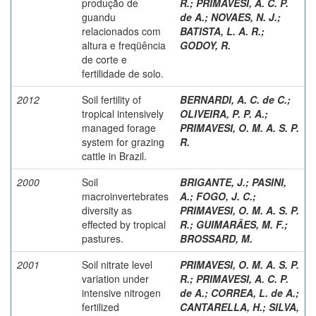
produção de
R.
;
PRIMAVESI, A. C. P.
guandu
de A.
;
NOVAES, N. J.
;
relacionados com
BATISTA, L. A. R.
;
altura e freqüência
GODOY, R.
de corte e
fertilidade de solo.
2012
Soil fertility of
BERNARDI, A. C. de C.
;
tropical intensively
OLIVEIRA, P. P. A.
;
managed forage
PRIMAVESI, O. M. A. S. P.
system for grazing
R.
cattle in Brazil.
2000
Soil
BRIGANTE, J.
;
PASINI,
macroinvertebrates
A.
;
FOGO, J. C.
;
diversity as
PRIMAVESI, O. M. A. S. P.
effected by tropical
R.
;
GUIMARÃES, M. F.
;
pastures.
BROSSARD, M.
2001
Soil nitrate level
PRIMAVESI, O. M. A. S. P.
variation under
R.
;
PRIMAVESI, A. C. P.
intensive nitrogen
de A.
;
CORREA, L. de A.
;
fertilized
CANTARELLA, H.
;
SILVA,