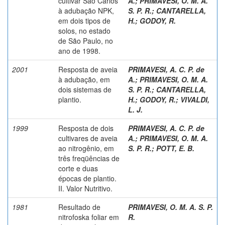
cultivar São Carlos
A.
;
PRIMAVESI, O. M. A.
à adubação NPK,
S. P. R.
;
CANTARELLA,
em dois tipos de
H.
;
GODOY, R.
solos, no estado
de São Paulo, no
ano de 1998.
2001
Resposta de aveia
PRIMAVESI, A. C. P. de
à adubação, em
A.
;
PRIMAVESI, O. M. A.
dois sistemas de
S. P. R.
;
CANTARELLA,
plantio.
H.
;
GODOY, R.
;
VIVALDI,
L. J.
1999
Resposta de dois
PRIMAVESI, A. C. P. de
cultivares de aveia
A.
;
PRIMAVESI, O. M. A.
ao nitrogênio, em
S. P. R.
;
POTT, E. B.
três freqüências de
corte e duas
épocas de plantio.
II. Valor Nutritivo.
1981
Resultado de
PRIMAVESI, O. M. A. S. P.
nitrofoska foliar em
R.