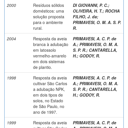
2000
Resíduos sólidos
DI GIOVANNI, P. C.
;
domésticos: uma
OLIVEIRA, H. T.
;
ROCHA
solução proposta
FILHO, J. da
;
para o ambiente
PRIMAVESI, O. M. A. S. P.
rural.
R.
2004
Resposta da aveia
PRIMAVESI, A. C. P. de
branca à adubação
A.
;
PRIMAVESI, O. M. A.
em latossolo
S. P. R.
;
CANTARELLA,
vermelho-amarelo
H.
;
GODOY, R.
em dois sistemas
de plantio.
1998
Resposta da aveia
PRIMAVESI, A. C. P. de
cultivar São Carlos
A.
;
PRIMAVESI, O. M. A.
a adubação NPK,
S. P. R.
;
CANTARELLA,
em dois tipos de
H.
;
GODOY, R.
solos, no Estado
de São Paulo, no
ano de 1997.
1999
Resposta da aveia
PRIMAVESI, A. C. P. de