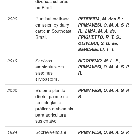
diversas culturas
no Brasil.
2009
Ruminal methane
PEDREIRA, M. dos S.
;
emission by dairy
PRIMAVESI, O. M. A. S. P.
cattle in Southeast
R.
;
LIMA, M. A. de
;
Brazil.
FRIGHETTO, R. T. S.
;
OLIVEIRA, S. G. de
;
BERCHIELLI, T. T.
2019
Serviços
NICODEMO, M. L. F.
;
ambientais em
PRIMAVESI, O. M. A. S. P.
sistemas
R.
silvipastoris.
2000
Sistema plantio
PRIMAVESI, O. M. A. S. P.
direto: pacote de
R.
tecnologias e
práticas ambientais
para agricultura
sustentável.
1994
Sobrevivência e
PRIMAVESI, O. M. A. S. P.