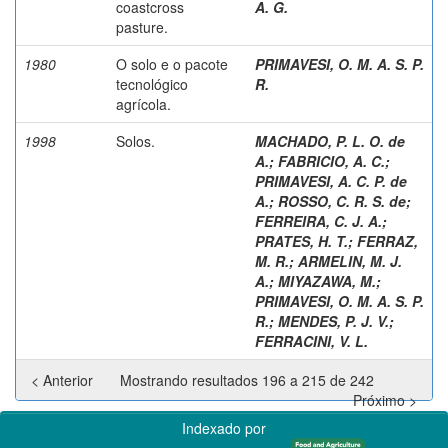
coastcross
A. G.
pasture.
1980
O solo e o pacote
PRIMAVESI, O. M. A. S. P.
tecnológico
R.
agrícola.
1998
Solos.
MACHADO, P. L. O. de
A.
;
FABRICIO, A. C.
;
PRIMAVESI, A. C. P. de
A.
;
ROSSO, C. R. S. de
;
FERREIRA, C. J. A.
;
PRATES, H. T.
;
FERRAZ,
M. R.
;
ARMELIN, M. J.
A.
;
MIYAZAWA, M.
;
PRIMAVESI, O. M. A. S. P.
R.
;
MENDES, P. J. V.
;
FERRACINI, V. L.
< Anterior
Mostrando resultados 196 a 215 de 242
Próximo >
Indexado por