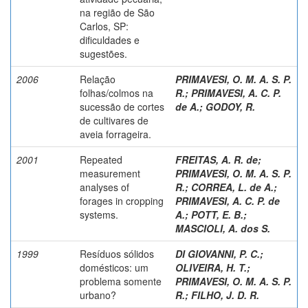
na região de São
Carlos, SP:
dificuldades e
sugestões.
2006
Relação
PRIMAVESI, O. M. A. S. P.
folhas/colmos na
R.
;
PRIMAVESI, A. C. P.
sucessão de cortes
de A.
;
GODOY, R.
de cultivares de
aveia forrageira.
2001
Repeated
FREITAS, A. R. de
;
measurement
PRIMAVESI, O. M. A. S. P.
analyses of
R.
;
CORREA, L. de A.
;
forages in cropping
PRIMAVESI, A. C. P. de
systems.
A.
;
POTT, E. B.
;
MASCIOLI, A. dos S.
1999
Resíduos sólidos
DI GIOVANNI, P. C.
;
domésticos: um
OLIVEIRA, H. T.
;
problema somente
PRIMAVESI, O. M. A. S. P.
urbano?
R.
;
FILHO, J. D. R.