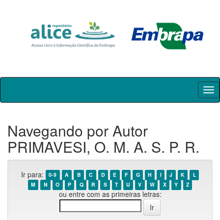
Skip
navigation
Navegando por Autor
PRIMAVESI, O. M. A. S. P. R.
Ir para:
0-9
A
B
C
D
E
F
G
H
I
J
K
L
M
N
O
P
Q
R
S
T
U
V
W
X
Y
Z
ou entre com as primeiras letras: