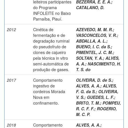
leiteiros participantes
BEZERRA, E. E. A.
;
do Programa
CATALANO, D.
INFOLEITE no Baixo
Parnaíba, Piauí.
2012
Cinética de
AZEVEDO, M. M. R.
;
fermentação e de
VASCONCELOS, V. R.
;
degradação ruminal
ABDALLA, A. L.
;
do pseudofruto de
BUENO, I. C. da S.
;
clones de cajueiro
PIMENTEL, J. C. M.
;
pela técnica in vitro
SOLTAN, Y. A.
;
ALVES,
semi-automática de
A. A.
;
NASCIMENTO, H.
produção de gases.
T. S. do
2017
Comportamento
OLIVEIRA, D. de S.
;
ingestivo de
ALVES, A. A.
;
ALVES,
cordeiros Morada
F. G. da S.
;
OLIVEIRA,
Nova em
V. S.
;
GUEDES, L. F.
;
confinamento.
BRITO, T. M.
;
POMPEU,
R. C. F. F.
;
ROGERIO,
M. C. P.
2018
Comportamento
ALVES, A. A.
;