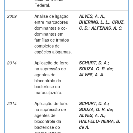
Federal.
2009
Análise de ligação
ALVES, A. A.
;
entre marcadores
BHERING, L. L.
;
CRUZ,
dominantes e co-
C. D.
;
ALFENAS, A. C.
dominantes em
famílias de irmãos
completos de
espécies alógamas.
2014
Aplicação de ferro
SCHURT, D. A.
;
na supressão de
SOUZA, G. R. de
;
agentes de
ALVES, A. A.
biocontrole da
bacteriose do
maracujazeiro.
2014
Aplicação de ferro
SCHURT, D. A.
;
na supressão de
SOUZA, G. R. de
;
agentes de
ALVES, A. A.
;
biocontrole da
HALFELD-VIEIRA, B.
bacteriose do
de A.
maracujazeiro.