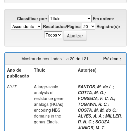
Classificar por:
Em ordem:
Resultados/Página
Registro(s):
Mostrando resultados 1 a 20 de 121
Próximo >
Ano de
Título
Autor(es)
publicação
2017
A large-scale
SANTOS, M. de L.
;
analysis of
COTTA, M. G.
;
resistance gene
FONSECA, F. C. A.
;
analogs (RGAs)
TOGAWA, R. C.
;
encoding NBS
COSTA, M. M. do C.
;
domains in the
ALVES, A. A.
;
MILLER,
genus Elaeis.
R. N. G.
;
SOUZA
JUNIOR, M. T.