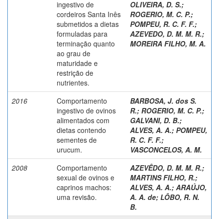
ingestivo de
OLIVEIRA, D. S.
;
cordeiros Santa Inês
ROGERIO, M. C. P.
;
submetidos a dietas
POMPEU, R. C. F. F.
;
formuladas para
AZEVEDO, D. M. M. R.
;
terminação quanto
MOREIRA FILHO, M. A.
ao grau de
maturidade e
restrição de
nutrientes.
2016
Comportamento
BARBOSA, J. dos S.
ingestivo de ovinos
R.
;
ROGERIO, M. C. P.
;
alimentados com
GALVANI, D. B.
;
dietas contendo
ALVES, A. A.
;
POMPEU,
sementes de
R. C. F. F.
;
urucum.
VASCONCELOS, A. M.
2008
Comportamento
AZEVÊDO, D. M. M. R.
;
sexual de ovinos e
MARTINS FILHO, R.
;
caprinos machos:
ALVES, A. A.
;
ARAÚJO,
uma revisão.
A. A. de
;
LÔBO, R. N.
B.