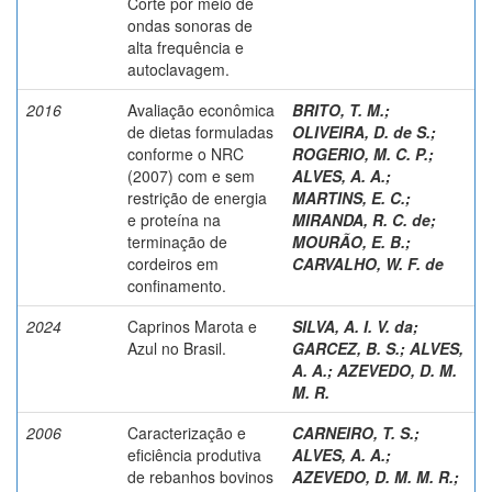
Corté por meio de
ondas sonoras de
alta frequência e
autoclavagem.
2016
Avaliação econômica
BRITO, T. M.
;
de dietas formuladas
OLIVEIRA, D. de S.
;
conforme o NRC
ROGERIO, M. C. P.
;
(2007) com e sem
ALVES, A. A.
;
restrição de energia
MARTINS, E. C.
;
e proteína na
MIRANDA, R. C. de
;
terminação de
MOURÃO, E. B.
;
cordeiros em
CARVALHO, W. F. de
confinamento.
2024
Caprinos Marota e
SILVA, A. I. V. da
;
Azul no Brasil.
GARCEZ, B. S.
;
ALVES,
A. A.
;
AZEVEDO, D. M.
M. R.
2006
Caracterização e
CARNEIRO, T. S.
;
eficiência produtiva
ALVES, A. A.
;
de rebanhos bovinos
AZEVEDO, D. M. M. R.
;