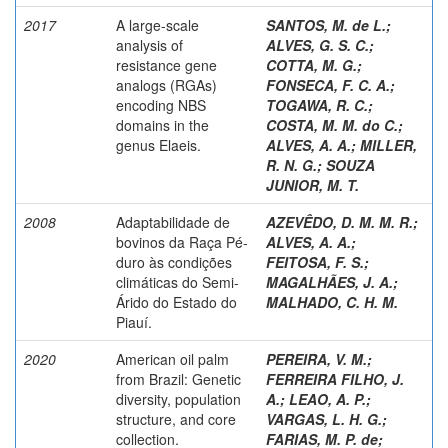
2017
A large-scale
SANTOS, M. de L.
;
analysis of
ALVES, G. S. C.
;
resistance gene
COTTA, M. G.
;
analogs (RGAs)
FONSECA, F. C. A.
;
encoding NBS
TOGAWA, R. C.
;
domains in the
COSTA, M. M. do C.
;
genus Elaeis.
ALVES, A. A.
;
MILLER,
R. N. G.
;
SOUZA
JUNIOR, M. T.
2008
Adaptabilidade de
AZEVÊDO, D. M. M. R.
;
bovinos da Raça Pé-
ALVES, A. A.
;
duro às condições
FEITOSA, F. S.
;
climáticas do Semi-
MAGALHÃES, J. A.
;
Árido do Estado do
MALHADO, C. H. M.
Piauí.
2020
American oil palm
PEREIRA, V. M.
;
from Brazil: Genetic
FERREIRA FILHO, J.
diversity, population
A.
;
LEAO, A. P.
;
structure, and core
VARGAS, L. H. G.
;
collection.
FARIAS, M. P. de
;