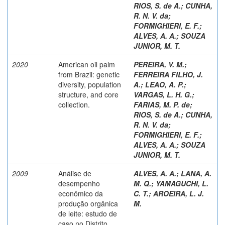
RIOS, S. de A.
;
CUNHA,
R. N. V. da
;
FORMIGHIERI, E. F.
;
ALVES, A. A.
;
SOUZA
JUNIOR, M. T.
2020
American oil palm
PEREIRA, V. M.
;
from Brazil: genetic
FERREIRA FILHO, J.
diversity, population
A.
;
LEAO, A. P.
;
structure, and core
VARGAS, L. H. G.
;
collection.
FARIAS, M. P. de
;
RIOS, S. de A.
;
CUNHA,
R. N. V. da
;
FORMIGHIERI, E. F.
;
ALVES, A. A.
;
SOUZA
JUNIOR, M. T.
2009
Análise de
ALVES, A. A.
;
LANA, A.
desempenho
M. Q.
;
YAMAGUCHI, L.
econômico da
C. T.
;
AROEIRA, L. J.
produção orgânica
M.
de leite: estudo de
caso no Distrito