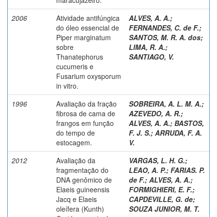
2006
Atividade antifúngica
ALVES, A. A.
;
do óleo essencial de
FERNANDES, C. de F.
;
Piper marginatum
SANTOS, M. R. A. dos
;
sobre
LIMA, R. A.
;
Thanatephorus
SANTIAGO, V.
cucumeris e
Fusarium oxysporum
in vitro.
1996
Avaliação da fração
SOBREIRA, A. L. M. A.
;
fibrosa de cama de
AZEVEDO, A. R.
;
frangos em função
ALVES, A. A.
;
BASTOS,
do tempo de
F. J. S.
;
ARRUDA, F. A.
estocagem.
V.
2012
Avaliação da
VARGAS, L. H. G.
;
fragmentação do
LEAO, A. P.
;
FARIAS. P.
DNA genômico de
de F.
;
ALVES, A. A.
;
Elaeis guineensis
FORMIGHIERI, E. F.
;
Jacq e Elaeis
CAPDEVILLE, G. de
;
oleífera (Kunth)
SOUZA JUNIOR, M. T.