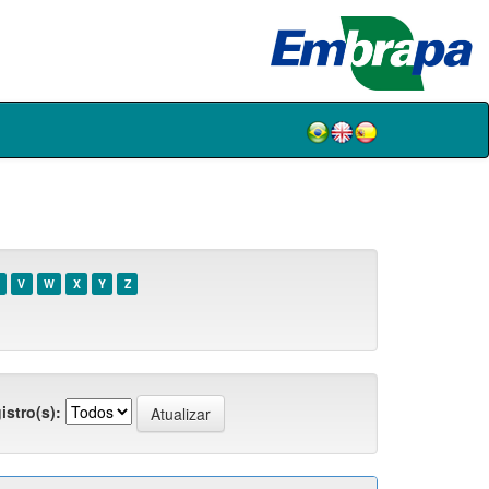
V
W
X
Y
Z
istro(s):