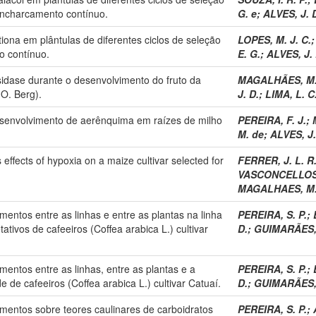
encharcamento contínuo.
G. e
;
ALVES, J. 
iona em plântulas de diferentes ciclos de seleção
LOPES, M. J. C.
o contínuo.
E. G.
;
ALVES, J. 
osidase durante o desenvolvimento do fruto da
MAGALHÃES, M.
 O. Berg).
J. D.
;
LIMA, L. C
desenvolvimento de aerênquima em raízes de milho
PEREIRA, F. J.
;
M. de
;
ALVES, J.
s effects of hypoxia on a maize cultivar selected for
FERRER, J. L. R
VASCONCELLOS,
MAGALHAES, M.
ntos entre as linhas e entre as plantas na linha
PEREIRA, S. P.
;
tivos de cafeeiros (Coffea arabica L.) cultivar
D.
;
GUIMARÃES, 
ntos entre as linhas, entre as plantas e a
PEREIRA, S. P.
;
de cafeeiros (Coffea arabica L.) cultivar Catuaí.
D.
;
GUIMARÃES, 
entos sobre teores caulinares de carboidratos
PEREIRA, S. P.
;