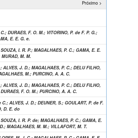
Próximo >
 C.
;
DURAES, F. O. M.
;
VITORINO, P. de F. P. G.
;
MA, E. E. G. e.
;
SOUZA, I. R. P.
;
MAGALHAES, P. C.
;
GAMA, E. E.
;
MURAD, M. M.
.
;
ALVES, J. D.
;
MAGALHAES, P. C.
;
DELU FILHO,
AGALHAES, M.
;
PURCINO, A. A. C.
.
;
ALVES, J. D.
;
MAGALHAES, P. C.
;
DELU FILHO,
;
DURAES, F. O. M.
;
PURCINO, A. A. C.
 C.
;
ALVES, J. D.
;
DEUNER, S.
;
GOULART, P. de F.
 D. E. do
;
SOUZA, I. R. P. de
;
MAGALHAES, P. C.
;
GAMA, E.
D.
;
MAGALHAES, M. M.
;
VILLAFORT, M. T.
LOPES, M. J. C.
;
MAGALHAES, P. C.
;
GAMA, E. E.