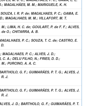
D.
;
MAGALHÃES, M. M.
;
MARIGUELE, K. H.
;
SOUZA, I. R. P. de
;
MAGALHAES, P. C.
;
GAMA, E.
D.
;
MAGALHAES, M. M.
;
VILLAFORT, M. T.
 M.
;
LIMA, H. C. de
;
GOULART, P. de F. F.
;
ALVES,
. de O.
;
CHITARRA, A. B.
MAGALHAES, P. C.
;
SOUZA, T. C. de
;
CASTRO, E.
 D.
.
;
MAGALHAES, P. C.
;
ALVES, J. D.
;
 C. A.
;
DELU FILHO, N.
;
FRIES, D. D.
;
 M.
;
PURCINO, A. A. C.
BARTHOLO, G. F.
;
GUIMARÃES, P. T. G.
;
ALVES, J.
R. J.
BARTHOLO, G. F.
;
GUIMARÃES, P. T. G.
;
ALVES, J.
R. J.
ALVES, J. D.
;
BARTHOLO, G. F.
;
GUIMARÃES, P. T.