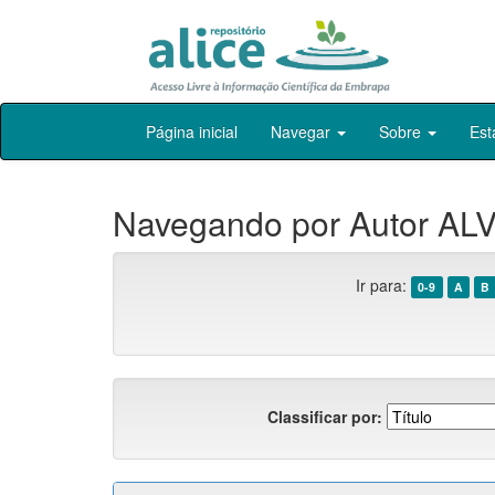
Skip
Página inicial
Navegar
Sobre
Est
navigation
Navegando por Autor ALV
Ir para:
0-9
A
B
Classificar por: