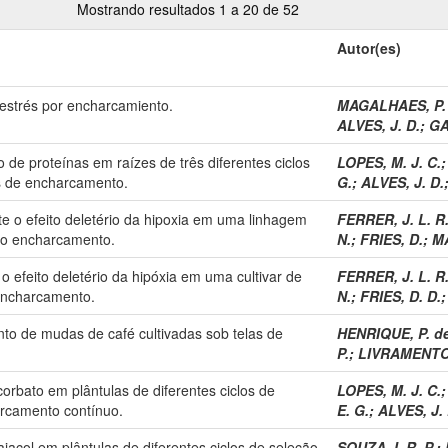
Mostrando resultados 1 a 20 de 52
Autor(es)
 estrés por encharcamiento.
MAGALHAES, P.
ALVES, J. D.
;
GA
 de proteínas em raízes de três diferentes ciclos
LOPES, M. J. C.
s de encharcamento.
G.
;
ALVES, J. D.
nte o efeito deletério da hipoxia em uma linhagem
FERRER, J. L. R
 ao encharcamento.
N.
;
FRIES, D.
;
M
 o efeito deletério da hipóxia em uma cultivar de
FERRER, J. L. R
 encharcamento.
N.
;
FRIES, D. D.
nto de mudas de café cultivadas sob telas de
HENRIQUE, P. de
P.
;
LIVRAMENTO,
orbato em plântulas de diferentes ciclos de
LOPES, M. J. C.
arcamento contínuo.
E. G.
;
ALVES, J. 
iacol em plântulas de diferentes ciclos de seleção
SOUZA, I. R. P.
;