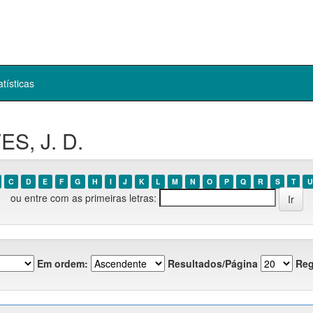
atísticas
ES, J. D.
C
D
E
F
G
H
I
J
K
L
M
N
O
P
Q
R
S
T
U
ou entre com as primeiras letras:
Em ordem:
Resultados/Página
Reg