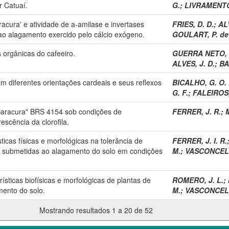
r Catuaí.
G.
;
LIVRAMENTO,
acura' e atividade de a-amilase e invertases
FRIES, D. D.
;
ALV
ao alagamento exercido pelo cálcio exógeno.
GOULART, P. de 
s orgânicas do cafeeiro.
GUERRA NETO, 
ALVES, J. D.
;
BA
em diferentes orientações cardeais e seus reflexos
BICALHO, G. O. 
G. F.
;
FALEIROS,
"Saracura" BRS 4154 sob condições de
FERRER, J. R.
;
escência da clorofila.
ticas físicas e morfológicas na tolerância de
FERRER, J. I. R.
0 submetidas ao alagamento do solo em condições
M.
;
VASCONCELL
ísticas biofísicas e morfológicas de plantas de
ROMERO, J. L.
;
ento do solo.
M.
;
VASCONCELL
Mostrando resultados 1 a 20 de 52