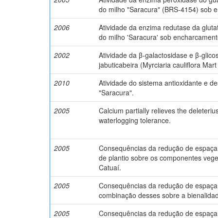
do milho "Saracura" (BRS-4154) sob 
2006
Atividade da enzima redutase da glutat
do milho 'Saracura' sob encharcament
2002
Atividade da β-galactosidase e β-glic
jabuticabeira (Myrciaria cauliflora Mart
2010
Atividade do sistema antioxidante e 
"Saracura".
2005
Calcium partially relieves the deleteriu
waterlogging tolerance.
2005
Consequências da redução de espaçame
de plantio sobre os componentes vegeta
Catuaí.
2005
Consequências da redução de espaçame
combinação desses sobre a bienalidade 
2005
Consequências da redução de espaçam