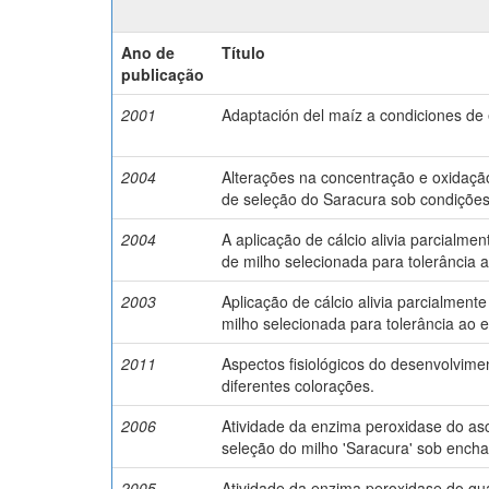
Ano de
Título
publicação
2001
Adaptación del maíz a condiciones de
2004
Alterações na concentração e oxidação
de seleção do Saracura sob condiçõe
2004
A aplicação de cálcio alivia parcialme
de milho selecionada para tolerância
2003
Aplicação de cálcio alivia parcialmente
milho selecionada para tolerância ao
2011
Aspectos fisiológicos do desenvolvime
diferentes colorações.
2006
Atividade da enzima peroxidase do asc
seleção do milho 'Saracura' sob ench
2005
Atividade da enzima peroxidase do gua