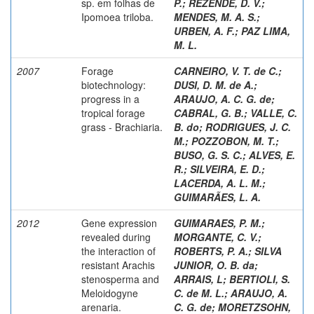
sp. em folhas de
P.
;
REZENDE, D. V.
;
Ipomoea triloba.
MENDES, M. A. S.
;
URBEN, A. F.
;
PAZ LIMA,
M. L.
2007
Forage
CARNEIRO, V. T. de C.
;
biotechnology:
DUSI, D. M. de A.
;
progress in a
ARAUJO, A. C. G. de
;
tropical forage
CABRAL, G. B.
;
VALLE, C.
grass - Brachiaria.
B. do
;
RODRIGUES, J. C.
M.
;
POZZOBON, M. T.
;
BUSO, G. S. C.
;
ALVES, E.
R.
;
SILVEIRA, E. D.
;
LACERDA, A. L. M.
;
GUIMARÃES, L. A.
2012
Gene expression
GUIMARAES, P. M.
;
revealed during
MORGANTE, C. V.
;
the interaction of
ROBERTS, P. A.
;
SILVA
resistant Arachis
JUNIOR, O. B. da
;
stenosperma and
ARRAIS, L
;
BERTIOLI, S.
Meloidogyne
C. de M. L.
;
ARAUJO, A.
arenaria.
C. G. de
;
MORETZSOHN,