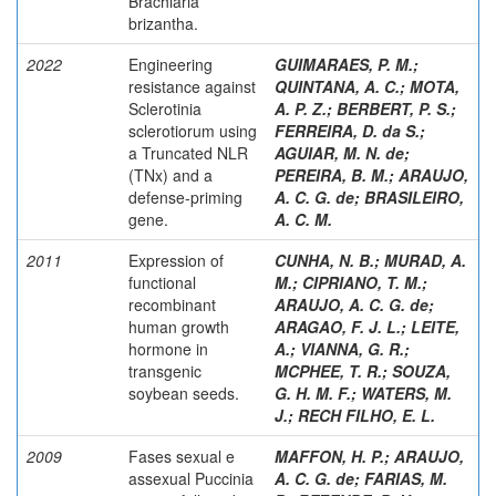
Brachiaria
brizantha.
2022
Engineering
GUIMARAES, P. M.
;
resistance against
QUINTANA, A. C.
;
MOTA,
Sclerotinia
A. P. Z.
;
BERBERT, P. S.
;
sclerotiorum using
FERREIRA, D. da S.
;
a Truncated NLR
AGUIAR, M. N. de
;
(TNx) and a
PEREIRA, B. M.
;
ARAUJO,
defense-priming
A. C. G. de
;
BRASILEIRO,
gene.
A. C. M.
2011
Expression of
CUNHA, N. B.
;
MURAD, A.
functional
M.
;
CIPRIANO, T. M.
;
recombinant
ARAUJO, A. C. G. de
;
human growth
ARAGAO, F. J. L.
;
LEITE,
hormone in
A.
;
VIANNA, G. R.
;
transgenic
MCPHEE, T. R.
;
SOUZA,
soybean seeds.
G. H. M. F.
;
WATERS, M.
J.
;
RECH FILHO, E. L.
2009
Fases sexual e
MAFFON, H. P.
;
ARAUJO,
assexual Puccinia
A. C. G. de
;
FARIAS, M.