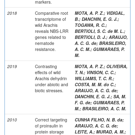
markers.
2018
Comparative root
MOTA, A. P. Z.
;
VIDIGAL,
transcriptome of
B.
;
DANCHIN, E. G. J.
;
wild Arachis
TOGAWA, R. C.
;
reveals NBS-LRR
BERTIOLI, S. C. de M. L.
;
genes related to
BERTIOLI, D. J.
;
ARAUJO,
nematode
A. C. G. de
;
BRASILEIRO,
resistance.
A. C. M.
;
GUIMARAES, P.
M.
2019
Contrasting
MOTA, A. P. Z.
;
OLIVEIRA,
effects of wild
T. N.
;
VINSON, C. C.
;
Arachis dehydrin
WILLIAMS, T. C. R.
;
under abiotic and
COSTA, M. M. do C.
;
biotic stresses.
ARAUJO, A. C. G. de
;
DANCHIN, E. G. J.
;
SA, M.
F. G. de
;
GUIMARAES, P.
M.
;
BRASILEIRO, A. C. M.
2010
Correct targeting
CUNHA FILHO, N. B. da
;
of proinsulin in
ARAUJO, A. C. G. de
;
protein storage
LEITE, A.
;
MURAD, A. M.
;