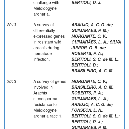
challenge with
BERTIOLI, D. J.
Meloidogyne
arenaria.
2013
A survey of
ARAUJO, A. C. G. de
;
differentially
GUIMARAES, P. M.
;
expressed genes
MORGANTE, C. V.
;
in resistant wild
GUIMARÃES, L. A.
;
SILVA
arachis during
JUNIOR, O. B. da
;
nematode
ROBERTS, P. A.
;
infection.
BERTIOLI, S. C. de M. L.
;
BERTIOLI, D.
;
BRASILEIRO, A. C. M.
2013
A survey of genes
MORGANTE, C. V.
;
involved in
BRASILEIRO, A. C. M.
;
Arachis
ROBERTS, P. A.
;
stenosperma
GUIMARAES, L. A.
;
resistance to
ARAUJO, A. C. G. de
;
Meloidogyne
FONSECA, L. N.
;
arenaria race 1.
BERTIOLI, S. C. de M. L.
;
BERTIOLI, D. J.
;
GUIMARAES, P. M.