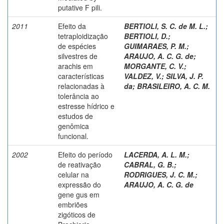
putative F pili.
2011
Efeito da
BERTIOLI, S. C. de M. L.
;
tetraploidização
BERTIOLI, D.
;
de espécies
GUIMARAES, P. M.
;
silvestres de
ARAUJO, A. C. G. de
;
arachis em
MORGANTE, C. V.
;
características
VALDEZ, V.
;
SILVA, J. P.
relacionadas à
da
;
BRASILEIRO, A. C. M.
tolerância ao
estresse hídrico e
estudos de
genômica
funcional.
2002
Efeito do período
LACERDA, A. L. M.
;
de reativação
CABRAL, G. B.
;
celular na
RODRIGUES, J. C. M.
;
expressão do
ARAUJO, A. C. G. de
gene gus em
embriões
zigóticos de