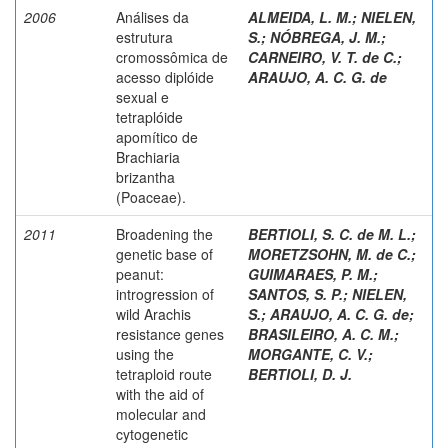
2006
Análises da
ALMEIDA, L. M.
;
NIELEN,
estrutura
S.
;
NÓBREGA, J. M.
;
cromossômica de
CARNEIRO, V. T. de C.
;
acesso diplóide
ARAUJO, A. C. G. de
sexual e
tetraplóide
apomítico de
Brachiaria
brizantha
(Poaceae).
2011
Broadening the
BERTIOLI, S. C. de M. L.
;
genetic base of
MORETZSOHN, M. de C.
;
peanut:
GUIMARAES, P. M.
;
introgression of
SANTOS, S. P.
;
NIELEN,
wild Arachis
S.
;
ARAUJO, A. C. G. de
;
resistance genes
BRASILEIRO, A. C. M.
;
using the
MORGANTE, C. V.
;
tetraploid route
BERTIOLI, D. J.
with the aid of
molecular and
cytogenetic