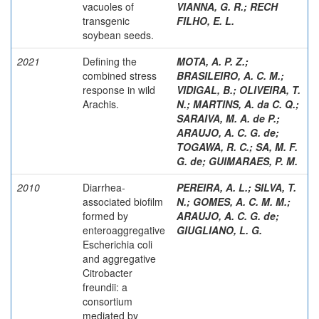
vacuoles of
VIANNA, G. R.
;
RECH
transgenic
FILHO, E. L.
soybean seeds.
2021
Defining the
MOTA, A. P. Z.
;
combined stress
BRASILEIRO, A. C. M.
;
response in wild
VIDIGAL, B.
;
OLIVEIRA, T.
Arachis.
N.
;
MARTINS, A. da C. Q.
;
SARAIVA, M. A. de P.
;
ARAUJO, A. C. G. de
;
TOGAWA, R. C.
;
SA, M. F.
G. de
;
GUIMARAES, P. M.
2010
Diarrhea-
PEREIRA, A. L.
;
SILVA, T.
associated biofilm
N.
;
GOMES, A. C. M. M.
;
formed by
ARAUJO, A. C. G. de
;
enteroaggregative
GIUGLIANO, L. G.
Escherichia coli
and aggregative
Citrobacter
freundii: a
consortium
mediated by