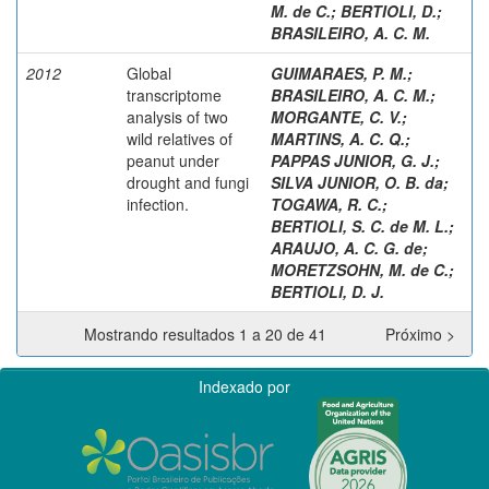
M. de C.
;
BERTIOLI, D.
;
BRASILEIRO, A. C. M.
2012
Global
GUIMARAES, P. M.
;
transcriptome
BRASILEIRO, A. C. M.
;
analysis of two
MORGANTE, C. V.
;
wild relatives of
MARTINS, A. C. Q.
;
peanut under
PAPPAS JUNIOR, G. J.
;
drought and fungi
SILVA JUNIOR, O. B. da
;
infection.
TOGAWA, R. C.
;
BERTIOLI, S. C. de M. L.
;
ARAUJO, A. C. G. de
;
MORETZSOHN, M. de C.
;
BERTIOLI, D. J.
Mostrando resultados 1 a 20 de 41
Próximo >
Indexado por