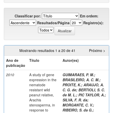
Classificar por:
Em ordem:
Resultados/Página
Registro(s):
Mostrando resultados 1 a 20 de 41
Próximo >
Ano de
Título
Autor(es)
publicação
2010
A study of gene
GUIMARAES, P. M.
;
expression in the
BRASILEIRO, A. C. M.
;
nematode
PROITE, K.
;
ARAUJO, A.
resistant wild
C. G. de
;
BERTIOLI, S. C.
peanut relative,
de M. L.
;
PIC TAYLOR, A.
;
Arachis
SILVA, F. R. da
;
stenosperma, in
MORGANTE, C. V.
;
response to
RIBEIRO, S. da G.
;