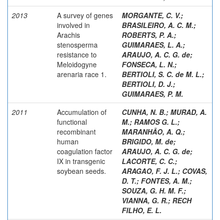
2013
A survey of genes
MORGANTE, C. V.
;
involved in
BRASILEIRO, A. C. M.
;
Arachis
ROBERTS, P. A.
;
stenosperma
GUIMARAES, L. A.
;
resistance to
ARAUJO, A. C. G. de
;
Meloidogyne
FONSECA, L. N.
;
arenaria race 1.
BERTIOLI, S. C. de M. L.
;
BERTIOLI, D. J.
;
GUIMARAES, P. M.
2011
Accumulation of
CUNHA, N. B.
;
MURAD, A.
functional
M.
;
RAMOS G. L.
;
recombinant
MARANHÃO, A. Q.
;
human
BRIGIDO, M. de
;
coagulation factor
ARAUJO, A. C. G. de
;
IX in transgenic
LACORTE, C. C.
;
soybean seeds.
ARAGAO, F. J. L.
;
COVAS,
D. T.
;
FONTES, A. M.
;
SOUZA, G. H. M. F.
;
VIANNA, G. R.
;
RECH
FILHO, E. L.