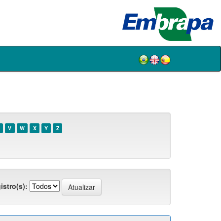
V
W
X
Y
Z
istro(s):