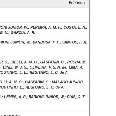
Próximo >
ONI JUNIOR, W.
;
PEREIRA, A. M. F.
;
COSTA, L. N.
;
G. N.
;
GARCIA, A. R.
RIONI JUNIOR, W.
;
BARBOSA, P. F.
;
SANTOS, F. A.
P. C.
;
IBELLI, A. M. G.
;
GASPARIN, G.
;
ROCHA, M.
.
;
DINIZ, W. J. S.
;
OLIVEIRA, P. S. N. de
;
LIMA, A.
OUTINHO, L. L.
;
REGITANO, L. C. de A.
ELLI, A. M. G.
;
GASPARIN, G.
;
MALAGO JUNIOR,
COUTINHO, L.
;
REGITANO, L. C. de A.
.
;
LEMES, A. P.
;
BARIONI JUNIOR, W.
;
DIAS, C. T.