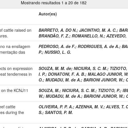
Mostrando resultados 1 a 20 de 182
Autor(es)
f cattle raised on
BARRETO, A. DO N.
;
JACINTHO, M. A. C.
;
BARI
ures.
BRANDÃO, F. Z.
;
ROMANELLO, N.
;
AZEVEDO, 
iano na ensilagem
PEDROSO, A. de F.
;
RODRIGUES, A. de A.
;
BA
ermentação das
P.
;
NUSSIO, L. G.
fects on expression
SOUZA, M. M. de
;
NICIURA, S. C. M.
;
TIZIOTO, 
eat tenderness in
I. P.
;
DONATONI, F. A. B.
;
MALAGO JUNIOR, W
O.
;
MUDADU, M. de A.
;
BARIONI JUNIOR, W.
;
C
on on the KCNJ11
SOUZA, M.
;
NICIURA, S. C. M.
;
TIZIOTO, P.
;
IB
W.
;
MUDADU, M. de A.
;
BARIONI JUNIOR, W.
;
ef cattle
OLIVEIRA, P. P. A.
;
AZENHA, M. V.
;
ALVES, T. C
res during the
S.
;
SANTOS, P. M.