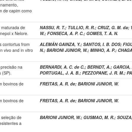
inamento,
em de capim como
e maturada de
NASSU, R. T.
;
TULLIO, R. R.
;
CRUZ, G. M. da
;
nepol x Nelore.
W.
;
FONSECA, A. P. C.
;
GOMES, T. A. N.
s contortus from
ALEMÁN GAINZA, Y.
;
SANTOS, I. B. DOS
;
FIG
n vivo and in vitro
N.
;
BARIONI JUNIOR, W.
;
MINHO, A. P.
;
CHAGAS
 precisão na
BERNARDI, A. C. de C.
;
BERNDT, A.
;
GARCIA, 
 (SP).
PORTUGAL, J. A. B.
;
PEZZOPANE, J. R. M.
;
PA
m bovinos de
FREITAS, A. R. de
;
BARIONI JUNIOR, W.
m bovinos de
FREITAS, A. R. de
;
BARIONI JUNIOR, W.
a seleção de
BARIONI JUNIOR, W.
;
GUSMAO, M. R.
;
SOUZA, 
esistentes a