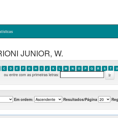
atísticas
RIONI JUNIOR, W.
C
D
E
F
G
H
I
J
K
L
M
N
O
P
Q
R
S
T
U
ou entre com as primeiras letras:
Em ordem:
Resultados/Página
Reg