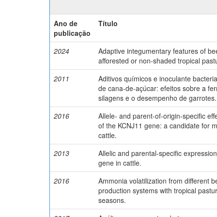
Ano de
Título
publicação
2024
Adaptive integumentary features of bee
afforested or non‐shaded tropical past
2011
Aditivos químicos e inoculante bacter
de cana-de-açúcar: efeitos sobre a f
silagens e o desempenho de garrotes.
2016
Allele- and parent-of-origin-specific ef
of the KCNJ11 gene: a candidate for m
cattle.
2013
Allelic and parental-specific expressi
gene in cattle.
2016
Ammonia volatilization from different be
production systems with tropical pastu
seasons.