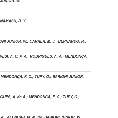
JUNIOR, W.
INAMASU, R. Y.
ONI JUNIOR, W.
;
CARRER, M. J.
;
BERNARDO, R.
;
ESI, A. C. P. A.
;
RODRIGUES, A. A.
;
MENDONÇA,
;
MENDONÇA, F. C.
;
TUPY, O.
;
BARIONI JUNIOR,
GUES, A. de A.
;
MENDONCA, F. C.
;
TUPY, O.
;
 A.
;
ALENCAR, M. M. de
;
BARIONI JUNIOR, W.