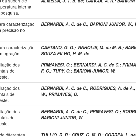
 da superfície
ALMEIDA, J. T. B. de
;
GARCIA, A. R.
;
BARIONI 
peratura interna
 pesquisa.
ara caracterização
BERNARDI, A. C. de C.
;
BARIONI JUNIOR, W.
;
de precisão no
ara caracterização
CAETANO, G. G.
;
VINHOLIS, M. de M. B.
;
BARI
integração.
SOUZA FILHO, H. M. de
liação dos
PRIMAVESI, O.
;
BERNARDI, A. C. de C.
;
PRIMAV
ntais de
F. C.
;
TUPY, O.
;
BARIONI JUNIOR, W.
este.
liação dos
BERNARDI, A. C. de C.
;
RODRIGUES, A. de A.
ntais de
W.
;
PRIMAVESI, O.
este.
liação dos
BERNARDI, A. C. de C.
;
PRIMAVESI, O.
;
RODRI
ntais de
BARIONI JUNIOR, W.
este.
de diferentes
TULLIO, R. R.
;
CRUZ, G. M. D.
;
CORREA, L. de