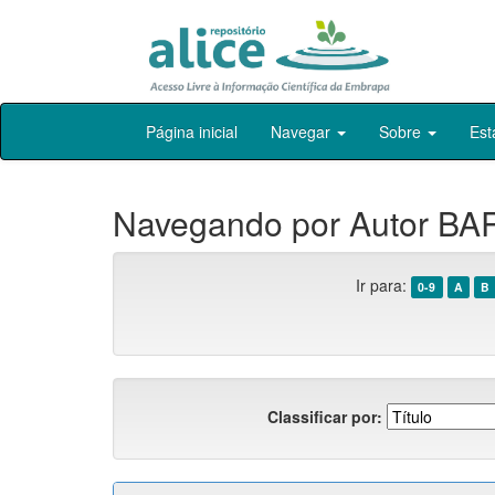
Skip
Página inicial
Navegar
Sobre
Est
navigation
Navegando por Autor BA
Ir para:
0-9
A
B
Classificar por: