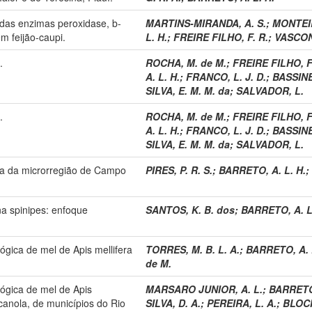
 das enzimas peroxidase, b-
MARTINS-MIRANDA, A. S.
;
MONTEIR
m feijão-caupi.
L. H.
;
FREIRE FILHO, F. R.
;
VASCON
.
ROCHA, M. de M.
;
FREIRE FILHO, F
A. L. H.
;
FRANCO, L. J. D.
;
BASSINE
SILVA, E. M. M. da
;
SALVADOR, L.
.
ROCHA, M. de M.
;
FREIRE FILHO, F
A. L. H.
;
FRANCO, L. J. D.
;
BASSINE
SILVA, E. M. M. da
;
SALVADOR, L.
era da microrregião de Campo
PIRES, P. R. S.
;
BARRETO, A. L. H.
;
na spinipes: enfoque
SANTOS, K. B. dos
;
BARRETO, A. L
lógica de mel de Apis mellifera
TORRES, M. B. L. A.
;
BARRETO, A. 
de M.
lógica de mel de Apis
MARSARO JUNIOR, A. L.
;
BARRETO,
e canola, de municípios do Rio
SILVA, D. A.
;
PEREIRA, L. A.
;
BLOCH