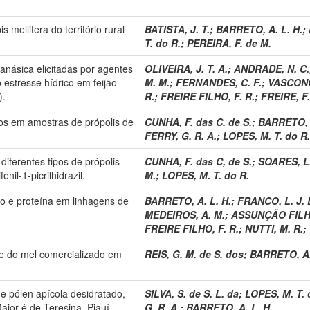
 mellifera do território rural
BATISTA, J. T.
;
BARRETO, A. L. H.
;
T. do R.
;
PEREIRA, F. de M.
canásica elicitadas por agentes
OLIVEIRA, J. T. A.
;
ANDRADE, N. C.
estresse hídrico em feijão-
M. M.
;
FERNANDES, C. F.
;
VASCONC
).
R.
;
FREIRE FILHO, F. R.
;
FREIRE, F.
cos em amostras de própolis de
CUNHA, F. das C. de S.
;
BARRETO, A
FERRY, G. R. A.
;
LOPES, M. T. do R.
diferentes tipos de própolis
CUNHA, F. das C, de S.
;
SOARES, L.
il-1-picrilhidrazil.
M.
;
LOPES, M. T. do R.
co e proteína em linhagens de
BARRETO, A. L. H.
;
FRANCO, L. J. 
MEDEIROS, A. M.
;
ASSUNÇÃO FILHO
FREIRE FILHO, F. R.
;
NUTTI, M. R.
;
e do mel comercializado em
REIS, G. M. de S. dos
;
BARRETO, A.
de pólen apícola desidratado,
SILVA, S. de S. L. da
;
LOPES, M. T. 
ior é de Teresina, Piauí.
G. R. A.
;
BARRETO, A. L. H.