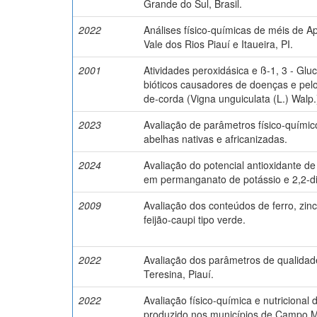
Grande do Sul, Brasil.
2022
Análises físico-químicas de méis de Apis
Vale dos Rios Piauí e Itaueira, PI.
2001
Atividades peroxidásica e ß-1, 3 - Glu
bióticos causadores de doenças e pelo 
de-corda (Vigna unguiculata (L.) Walp.
2023
Avaliação de parâmetros físico-quími
abelhas nativas e africanizadas.
2024
Avaliação do potencial antioxidante de 
em permanganato de potássio e 2,2-difen
2009
Avaliação dos conteúdos de ferro, zin
feijão-caupi tipo verde.
2022
Avaliação dos parâmetros de qualidad
Teresina, Piauí.
2022
Avaliação físico-química e nutricional 
produzido nos municípios de Campo Ma