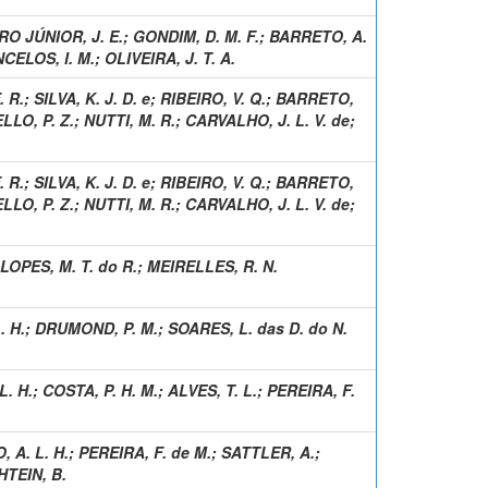
O JÚNIOR, J. E.
;
GONDIM, D. M. F.
;
BARRETO, A.
CELOS, I. M.
;
OLIVEIRA, J. T. A.
. R.
;
SILVA, K. J. D. e
;
RIBEIRO, V. Q.
;
BARRETO,
LLO, P. Z.
;
NUTTI, M. R.
;
CARVALHO, J. L. V. de
;
. R.
;
SILVA, K. J. D. e
;
RIBEIRO, V. Q.
;
BARRETO,
LLO, P. Z.
;
NUTTI, M. R.
;
CARVALHO, J. L. V. de
;
LOPES, M. T. do R.
;
MEIRELLES, R. N.
. H.
;
DRUMOND, P. M.
;
SOARES, L. das D. do N.
L. H.
;
COSTA, P. H. M.
;
ALVES, T. L.
;
PEREIRA, F.
 A. L. H.
;
PEREIRA, F. de M.
;
SATTLER, A.
;
TEIN, B.