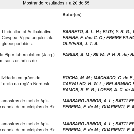
Mostrando resultados 1 a 20 de 55
Autor(es)
 Induction of Antioxidative
BARRETO, A. L. H.
;
ELOY, Y. R. G.
;
of Cowpea [Vigna unguiculata
FREIRE, F. das C. O.
;
FREIRE FILHO
m gloeosporioides.
OLIVEIRA, J. T. A.
de Piper tuberculatum (Jacq.)
FARIAS, A. M.
;
SILVA, P. H. S. da
;
B
em seus estádios de
utividade em grãos de
ROCHA, M. M.
;
MACHADO, C. de F.
i-ereto na região Nordeste.
CARVALHO, H. W. L.
;
BELARMINO F
RAMOS, S. R. R.
;
LOPES, A. C. de A
m amostras de mel de Apis
MARSARO JUNIOR, A. L.
;
SATTLER
de canola de municípios do Rio
PEREIRA, F. de M.
;
GUARIENTI, E. 
m amostras de mel de Apis
MARSARO JUNIOR, A. L.
;
SATTLER
de canola de municípios do Rio
PEREIRA, F. de M.
;
GUARIENTI, E. 