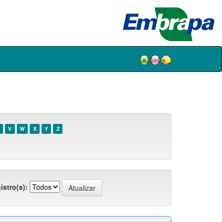
V
W
X
Y
Z
istro(s):