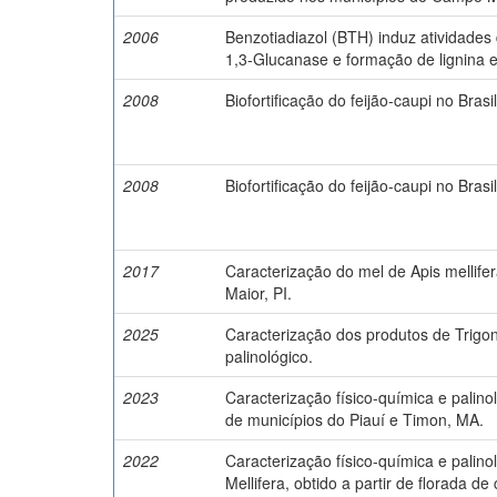
2006
Benzotiadiazol (BTH) induz atividades
1,3-Glucanase e formação de lignina e
2008
Biofortificação do feijão-caupi no Brasil
2008
Biofortificação do feijão-caupi no Brasil
2017
Caracterização do mel de Apis mellif
Maior, PI.
2025
Caracterização dos produtos de Trigo
palinológico.
2023
Caracterização físico-química e palino
de municípios do Piauí e Timon, MA.
2022
Caracterização físico-química e palino
Mellifera, obtido a partir de florada d