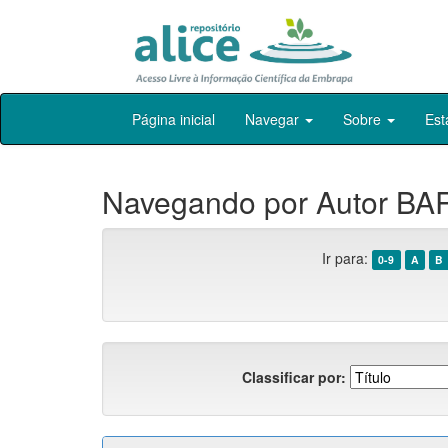
Skip
Página inicial
Navegar
Sobre
Est
navigation
Navegando por Autor BAR
Ir para:
0-9
A
B
Classificar por: