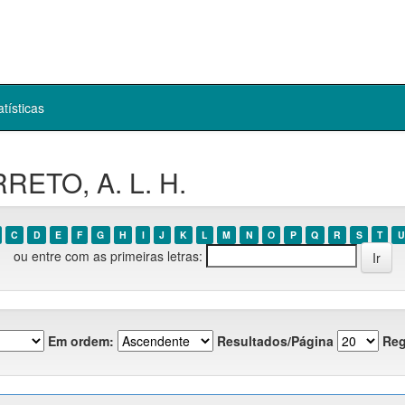
atísticas
RETO, A. L. H.
C
D
E
F
G
H
I
J
K
L
M
N
O
P
Q
R
S
T
U
ou entre com as primeiras letras:
Em ordem:
Resultados/Página
Reg