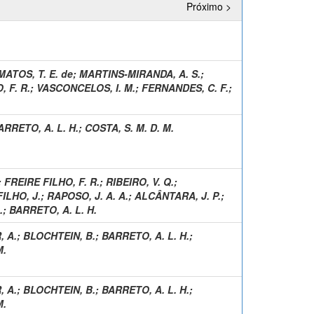
Próximo >
MATOS, T. E. de
;
MARTINS-MIRANDA, A. S.
;
, F. R.
;
VASCONCELOS, I. M.
;
FERNANDES, C. F.
;
ARRETO, A. L. H.
;
COSTA, S. M. D. M.
;
FREIRE FILHO, F. R.
;
RIBEIRO, V. Q.
;
ILHO, J.
;
RAPOSO, J. A. A.
;
ALCÂNTARA, J. P.
;
.
;
BARRETO, A. L. H.
, A.
;
BLOCHTEIN, B.
;
BARRETO, A. L. H.
;
M.
, A.
;
BLOCHTEIN, B.
;
BARRETO, A. L. H.
;
M.