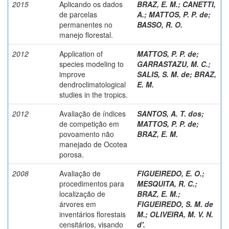
2015
Aplicando os dados
BRAZ, E. M.
;
CANETTI,
de parcelas
A.
;
MATTOS, P. P. de
;
permanentes no
BASSO, R. O.
manejo florestal.
2012
Application of
MATTOS, P. P. de
;
species modeling to
GARRASTAZU, M. C.
;
improve
SALIS, S. M. de
;
BRAZ,
dendroclimatological
E. M.
studies in the tropics.
2012
Avaliação de índices
SANTOS, A. T. dos
;
de competição em
MATTOS, P. P. de
;
povoamento não
BRAZ, E. M.
manejado de Ocotea
porosa.
2008
Avaliação de
FIGUEIREDO, E. O.
;
procedimentos para
MESQUITA, R. C.
;
localização de
BRAZ, E. M.
;
árvores em
FIGUEIREDO, S. M. de
inventários florestais
M.
;
OLIVEIRA, M. V. N.
censitários, visando
d'.