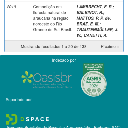
2019
Competição em
LAMBRECHT, F. R.
;
floresta natural de
BALBINOT, R.
;
araucária na região
MATTOS, P. P. de
;
noroeste do Rio
BRAZ, E. M.
;
Grande do Sul-Brasil.
TRAUTENMÜLLER, J.
W.
;
CANETTI, A.
Mostrando resultados 1 a 20 de 138
Próximo >
Indexado por
Suportado por
Empresa Brasileira de Pesquisa Agropecuária - Embrapa
SAC: