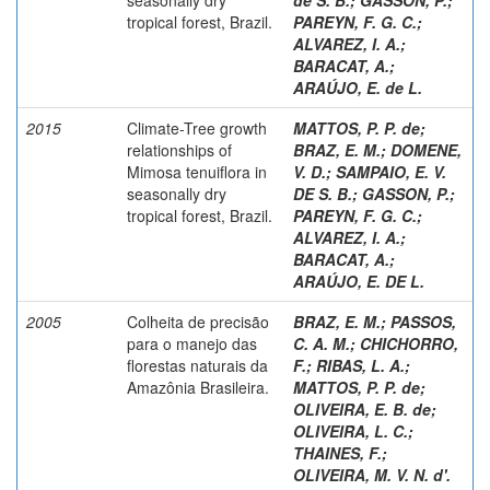
tropical forest, Brazil.
PAREYN, F. G. C.
;
ALVAREZ, I. A.
;
BARACAT, A.
;
ARAÚJO, E. de L.
2015
Climate-Tree growth
MATTOS, P. P. de
;
relationships of
BRAZ, E. M.
;
DOMENE,
Mimosa tenuiflora in
V. D.
;
SAMPAIO, E. V.
seasonally dry
DE S. B.
;
GASSON, P.
;
tropical forest, Brazil.
PAREYN, F. G. C.
;
ALVAREZ, I. A.
;
BARACAT, A.
;
ARAÚJO, E. DE L.
2005
Colheita de precisão
BRAZ, E. M.
;
PASSOS,
para o manejo das
C. A. M.
;
CHICHORRO,
florestas naturais da
F.
;
RIBAS, L. A.
;
Amazônia Brasileira.
MATTOS, P. P. de
;
OLIVEIRA, E. B. de
;
OLIVEIRA, L. C.
;
THAINES, F.
;
OLIVEIRA, M. V. N. d'.