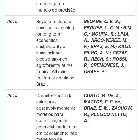
o emprego do
manejo de precisão.
2019
Beyond restoration
SEOANE, C. E. S.
;
success: searching
FROUFE, L. C. M.
;
BIM,
for long term
O.
;
MOURA, R.
;
LIMA,
economical
A.
;
ARCO-VERDE, M.
sustainability of
F.
;
BRAZ, E. M.
;
KALIL
successional
FILHO, A. N.
;
CEZAR,
biodiversity-rich
R.
;
RECH, S.
;
ROSSI,
agroforestry at the
P.
;
CREMONESE, J.
;
tropical Atlantic
GRAFF, P.
rainforest dominion,
Brazil.
2014
Caracterização da
CURTO, R. De. A.
;
estrutura e
MATTOS, P. P. de
;
desenvolvimento de
BRAZ, E. M.
;
ZACHOW,
modelos para
R.
;
PÉLLICO NETTO,
quantificação do
A.
potencial madeireiro
em povoamento não
manejado de