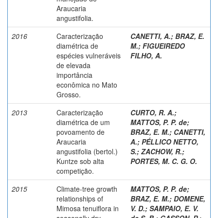
Araucaria
angustifolia.
2016
Caracterização
CANETTI, A.
;
BRAZ, E.
diamétrica de
M.
;
FIGUEIREDO
espécies vulneráveis
FILHO, A.
de elevada
importância
econômica no Mato
Grosso.
2013
Caracterização
CURTO, R. A.
;
diamétrica de um
MATTOS, P. P. de
;
povoamento de
BRAZ, E. M.
;
CANETTI,
Araucaria
A.
;
PÉLLICO NETTO,
angustifolia (bertol.)
S.
;
ZACHOW, R.
;
Kuntze sob alta
PORTES, M. C. G. O.
competição.
2015
Climate-tree growth
MATTOS, P. P. de
;
relationships of
BRAZ, E. M.
;
DOMENE,
Mimosa tenuiflora in
V. D.
;
SAMPAIO, E. V.
seasonally dry
de S. B.
;
GASSON, P.
;