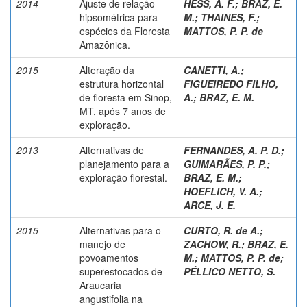
2014
Ajuste de relação
HESS, A. F.
;
BRAZ, E.
hipsométrica para
M.
;
THAINES, F.
;
espécies da Floresta
MATTOS, P. P. de
Amazônica.
2015
Alteração da
CANETTI, A.
;
estrutura horizontal
FIGUEIREDO FILHO,
de floresta em Sinop,
A.
;
BRAZ, E. M.
MT, após 7 anos de
exploração.
2013
Alternativas de
FERNANDES, A. P. D.
;
planejamento para a
GUIMARÃES, P. P.
;
exploração florestal.
BRAZ, E. M.
;
HOEFLICH, V. A.
;
ARCE, J. E.
2015
Alternativas para o
CURTO, R. de A.
;
manejo de
ZACHOW, R.
;
BRAZ, E.
povoamentos
M.
;
MATTOS, P. P. de
;
superestocados de
PÉLLICO NETTO, S.
Araucaria
angustifolia na