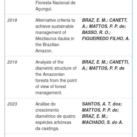
Floresta Nacional de
Açungui.
2018
Alternative criteria to
BRAZ, E. M.
;
CANETT,
achieve sustainable
A.
;
MATTOS, P. P. de
;
management of
BASSO, R. O.
;
Mezilaurus itauba in
FIGUEIREDO FILHO, A.
the Brazilian
Amazon.
2019
Analysis of the
BRAZ, E. M.
;
CANETTI,
diametric structure of
A.
;
MATTOS, P. P. de
the Amazonian
forests from the point
of view of forest
management.
2023
Análise do
SANTOS, A. T. dos
;
crescimento
MATTOS, P. P. de
;
diamétrico de quatro
BRAZ, E. M.
;
espécies arbóreas
MACHADO, S. do A.
da caatinga.