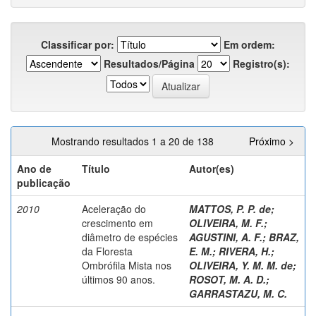
Classificar por:
Em ordem:
Resultados/Página
Registro(s):
Mostrando resultados 1 a 20 de 138
Próximo >
Ano de
Título
Autor(es)
publicação
2010
Aceleração do
MATTOS, P. P. de
;
crescimento em
OLIVEIRA, M. F.
;
diâmetro de espécies
AGUSTINI, A. F.
;
BRAZ,
da Floresta
E. M.
;
RIVERA, H.
;
Ombrófila Mista nos
OLIVEIRA, Y. M. M. de
;
últimos 90 anos.
ROSOT, M. A. D.
;
GARRASTAZU, M. C.