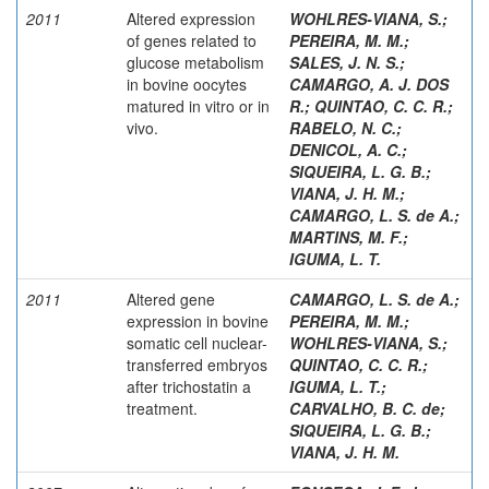
2011
Altered expression
WOHLRES-VIANA, S.
;
of genes related to
PEREIRA, M. M.
;
glucose metabolism
SALES, J. N. S.
;
in bovine oocytes
CAMARGO, A. J. DOS
matured in vitro or in
R.
;
QUINTAO, C. C. R.
;
vivo.
RABELO, N. C.
;
DENICOL, A. C.
;
SIQUEIRA, L. G. B.
;
VIANA, J. H. M.
;
CAMARGO, L. S. de A.
;
MARTINS, M. F.
;
IGUMA, L. T.
2011
Altered gene
CAMARGO, L. S. de A.
;
expression in bovine
PEREIRA, M. M.
;
somatic cell nuclear-
WOHLRES-VIANA, S.
;
transferred embryos
QUINTAO, C. C. R.
;
after trichostatin a
IGUMA, L. T.
;
treatment.
CARVALHO, B. C. de
;
SIQUEIRA, L. G. B.
;
VIANA, J. H. M.