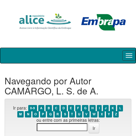
Skip
navigation
Navegando por Autor
CAMARGO, L. S. de A.
Ir para:
0-9
A
B
C
D
E
F
G
H
I
J
K
L
M
N
O
P
Q
R
S
T
U
V
W
X
Y
Z
ou entre com as primeiras letras: