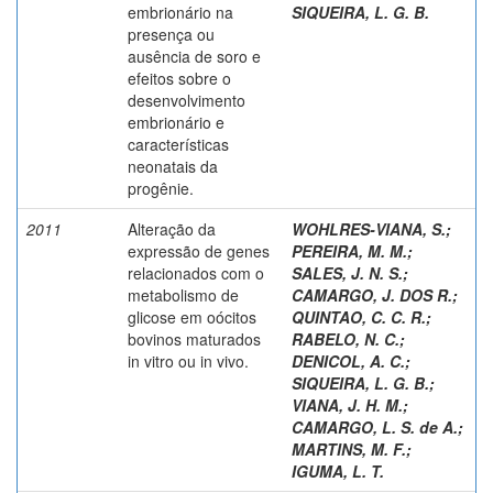
embrionário na
SIQUEIRA, L. G. B.
presença ou
ausência de soro e
efeitos sobre o
desenvolvimento
embrionário e
características
neonatais da
progênie.
2011
Alteração da
WOHLRES-VIANA, S.
;
expressão de genes
PEREIRA, M. M.
;
relacionados com o
SALES, J. N. S.
;
metabolismo de
CAMARGO, J. DOS R.
;
glicose em oócitos
QUINTAO, C. C. R.
;
bovinos maturados
RABELO, N. C.
;
in vitro ou in vivo.
DENICOL, A. C.
;
SIQUEIRA, L. G. B.
;
VIANA, J. H. M.
;
CAMARGO, L. S. de A.
;
MARTINS, M. F.
;
IGUMA, L. T.