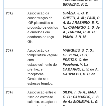
BRANDAO, F. Z.
2012
Associação da
GRÁZIA, J. G. V.
;
concentração de
GHETTI, A. M.
;
PAIM, C.
IGF plasmático e
A. S.
;
ARASHIRO, E. K.
produção de oócitos
N.
;
CAMARGO, L. S. de
e embriões em
A.
;
GARCIA, R. M. G.
;
doadoras da raça
VIANA, J. H. M.
Gir.
2019
Associação da
MARQUES, S. C. S.
;
temperatura vaginal
OLIVEIRA, C. S.
;
com
FREITAS, C. de
;
estabelecimento de
Feuchard, V. L.
;
prenhez em
CAMARGO, L. S. de A.
;
receptoras
CARVALHO, B. C. de
Girolando sob
estresse térmico.
2018
Associação entre o
SILVA, T. de A.
;
MAIA,
risco de estresse
G. G.
;
CAMARGO, L. S.
calórico, estação do
de A.
;
SIQUEIRA, L. G.