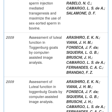
sperm injection
RABELO, N. C.
;
mediated
CAMARGO, L. S. de A.
;
transgenesis and
SALAMONE, D. F.
maximize the use of
sex-sorted sperm in
bovine.
2009
Assessment of luteal
ARASHIRO, E. K. N.
;
function in
VIANA, J. H. M.
;
Toggenburg goats
FONSECA, J. F. da
;
by computer-
SIQUEIRA, L. G. B.
;
assisted image
BRUSCHI, J. H.
;
analysis.
CAMARGO, L. S. de A.
;
FERNANDES, C. A. C.
;
BRANDAO, F. Z.
2009
Assessment of
ARASHIRO, E. K. N.
;
Luteal function in
VIANA, J. H. M.
;
toggenbutg Goats by
FONSECA, J. F. da
;
computer-assisted
SIQUEIRA, L. G. B.
;
image analysis.
BRUSCHI, J. H.
;
CAMARGO, L. S. de A.
;
FERNANDES, C. A. C.
;