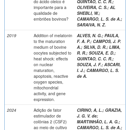
do ácido oleico é
QUINTAO, C. C. R.
;
importante para a
OLIVEIRA, C. S.
;
AL
qualidade de
SHEBLI, W.
;
embriões bovinos?
CAMARGO, L. S. de A.
;
SARAIVA, N. Z.
2019
Addition of melatonin
ALVES, N. G.
;
PAULA,
to the maturation
F. A. P.
;
CAMPOS, J. P.
medium of bovine
A.
;
SILVA, D. R.
;
LIMA,
oocytes subjected to
R. R.
;
SOUZA, E. D.
;
heat shock: effects
QUINTAO, C. C. R.
;
on nuclear
SOUZA, J. F.
;
ASCARI,
maturation,
I. J.
;
CAMARGO, L. S.
apoptosis, reactive
de A.
oxygen species,
mitochondrial
activity, and gene
expression.
2024
Adição de fator
CIRINO, A, L.
;
GRAZIA,
estimulador de
J. G. V. de
;
colônias 2 (CSF2)
MARTINHÃO, L. A. G.
;
ao meio de cultivo
CAMARGO, L. S. de A.
;