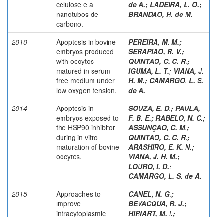
celulose e a
de A.
;
LADEIRA, L. O.
;
nanotubos de
BRANDAO, H. de M.
carbono.
2010
Apoptosis in bovine
PEREIRA, M. M.
;
embryos produced
SERAPIAO, R. V.
;
with oocytes
QUINTAO, C. C. R.
;
matured in serum-
IGUMA, L. T.
;
VIANA, J.
free medium under
H. M.
;
CAMARGO, L. S.
low oxygen tension.
de A.
2014
Apoptosis in
SOUZA, E. D.
;
PAULA,
embryos exposed to
F. B. E.
;
RABELO, N. C.
;
the HSP90 inhibitor
ASSUNÇÃO, C. M.
;
during in vitro
QUINTAO, C. C. R.
;
maturation of bovine
ARASHIRO, E. K. N.
;
oocytes.
VIANA, J. H. M.
;
LOURO, I. D.
;
CAMARGO, L. S. de A.
2015
Approaches to
CANEL, N. G.
;
improve
BEVACQUA, R. J.
;
intracytoplasmic
HIRIART, M. I.
;