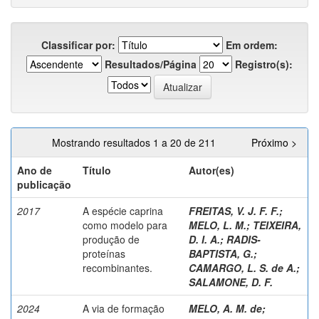
Classificar por:
Em ordem:
Resultados/Página
Registro(s):
Mostrando resultados 1 a 20 de 211
Próximo >
Ano de
Título
Autor(es)
publicação
2017
A espécie caprina
FREITAS, V. J. F. F.
;
como modelo para
MELO, L. M.
;
TEIXEIRA,
produção de
D. I. A.
;
RADIS-
proteínas
BAPTISTA, G.
;
recombinantes.
CAMARGO, L. S. de A.
;
SALAMONE, D. F.
2024
A via de formação
MELO, A. M. de
;