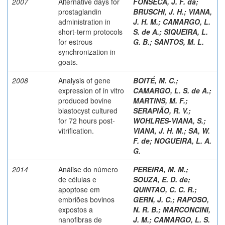
2007
Alternative days for
FONSECA, J. F. da
;
prostaglandin
BRUSCHI, J. H.
;
VIANA,
administration in
J. H. M.
;
CAMARGO, L.
short-term protocols
S. de A.
;
SIQUEIRA, L.
for estrous
G. B.
;
SANTOS, M. L.
synchronization in
goats.
2008
Analysis of gene
BOITÉ, M. C.
;
expression of in vitro
CAMARGO, L. S. de A.
;
produced bovine
MARTINS, M. F.
;
blastocyst cultured
SERAPIÃO, R. V.
;
for 72 hours post-
WOHLRES-VIANA, S.
;
vitrification.
VIANA, J. H. M.
;
SA, W.
F. de
;
NOGUEIRA, L. A.
G.
2014
Análise do número
PEREIRA, M. M.
;
de células e
SOUZA, E. D. de
;
apoptose em
QUINTAO, C. C. R.
;
embriões bovinos
GERN, J. C.
;
RAPOSO,
expostos a
N. R. B.
;
MARCONCINI,
nanofibras de
J. M.
;
CAMARGO, L. S.