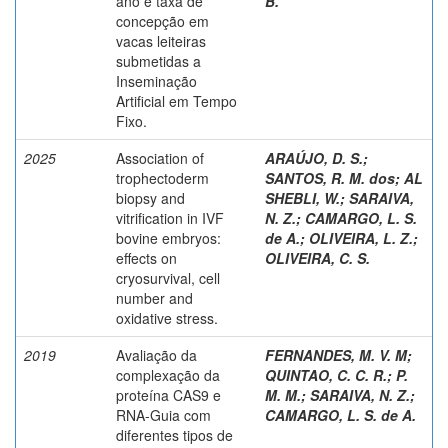
ano e taxa de
B.
concepção em
vacas leiteiras
submetidas a
Inseminação
Artificial em Tempo
Fixo.
2025
Association of
ARAÚJO, D. S.
;
trophectoderm
SANTOS, R. M. dos
;
AL
biopsy and
SHEBLI, W.
;
SARAIVA,
vitrification in IVF
N. Z.
;
CAMARGO, L. S.
bovine embryos:
de A.
;
OLIVEIRA, L. Z.
;
effects on
OLIVEIRA, C. S.
cryosurvival, cell
number and
oxidative stress.
2019
Avaliação da
FERNANDES, M. V. M
;
complexação da
QUINTAO, C. C. R.
;
P.
proteína CAS9 e
M. M.
;
SARAIVA, N. Z.
;
RNA-Guia com
CAMARGO, L. S. de A.
diferentes tipos de