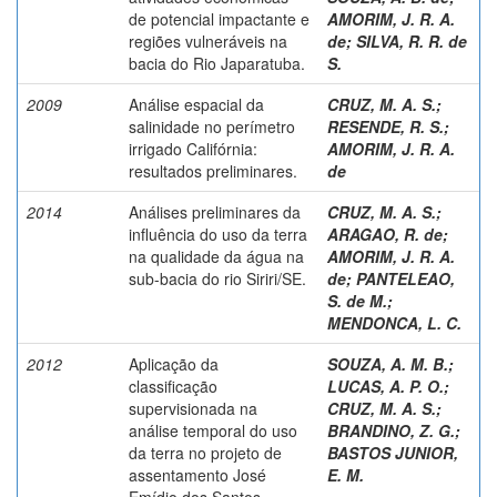
de potencial impactante e
AMORIM, J. R. A.
regiões vulneráveis na
de
;
SILVA, R. R. de
bacia do Rio Japaratuba.
S.
2009
Análise espacial da
CRUZ, M. A. S.
;
salinidade no perímetro
RESENDE, R. S.
;
irrigado Califórnia:
AMORIM, J. R. A.
resultados preliminares.
de
2014
Análises preliminares da
CRUZ, M. A. S.
;
influência do uso da terra
ARAGAO, R. de
;
na qualidade da água na
AMORIM, J. R. A.
sub-bacia do rio Siriri/SE.
de
;
PANTELEAO,
S. de M.
;
MENDONCA, L. C.
2012
Aplicação da
SOUZA, A. M. B.
;
classificação
LUCAS, A. P. O.
;
supervisionada na
CRUZ, M. A. S.
;
análise temporal do uso
BRANDINO, Z. G.
;
da terra no projeto de
BASTOS JUNIOR,
assentamento José
E. M.
Emídio dos Santos,