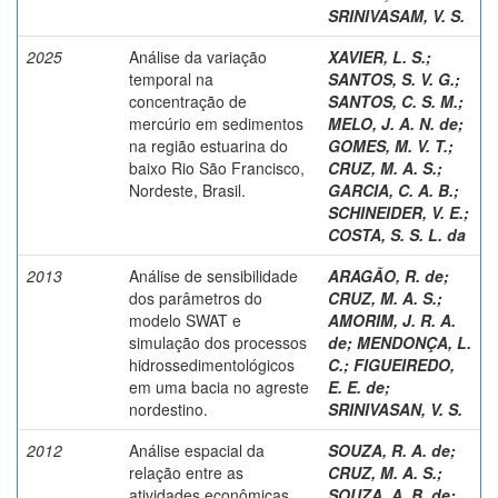
SRINIVASAM, V. S.
2025
Análise da variação
XAVIER, L. S.
;
temporal na
SANTOS, S. V. G.
;
concentração de
SANTOS, C. S. M.
;
mercúrio em sedimentos
MELO, J. A. N. de
;
na região estuarina do
GOMES, M. V. T.
;
baixo Rio São Francisco,
CRUZ, M. A. S.
;
Nordeste, Brasil.
GARCIA, C. A. B.
;
SCHINEIDER, V. E.
;
COSTA, S. S. L. da
2013
Análise de sensibilidade
ARAGÃO, R. de
;
dos parâmetros do
CRUZ, M. A. S.
;
modelo SWAT e
AMORIM, J. R. A.
simulação dos processos
de
;
MENDONÇA, L.
hidrossedimentológicos
C.
;
FIGUEIREDO,
em uma bacia no agreste
E. E. de
;
nordestino.
SRINIVASAN, V. S.
2012
Análise espacial da
SOUZA, R. A. de
;
relação entre as
CRUZ, M. A. S.
;
atividades econômicas
SOUZA, A. B. de
;