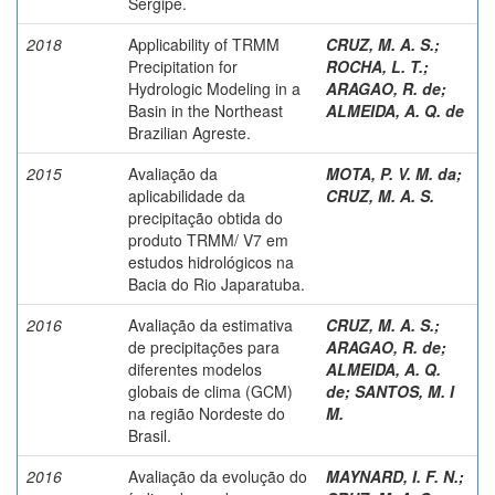
Sergipe.
2018
Applicability of TRMM
CRUZ, M. A. S.
;
Precipitation for
ROCHA, L. T.
;
Hydrologic Modeling in a
ARAGAO, R. de
;
Basin in the Northeast
ALMEIDA, A. Q. de
Brazilian Agreste.
2015
Avaliação da
MOTA, P. V. M. da
;
aplicabilidade da
CRUZ, M. A. S.
precipitação obtida do
produto TRMM/ V7 em
estudos hidrológicos na
Bacia do Rio Japaratuba.
2016
Avaliação da estimativa
CRUZ, M. A. S.
;
de precipitações para
ARAGAO, R. de
;
diferentes modelos
ALMEIDA, A. Q.
globais de clima (GCM)
de
;
SANTOS, M. I
na região Nordeste do
M.
Brasil.
2016
Avaliação da evolução do
MAYNARD, I. F. N.
;