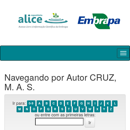
Skip
navigation
Navegando por Autor CRUZ,
M. A. S.
Ir para:
0-9
A
B
C
D
E
F
G
H
I
J
K
L
M
N
O
P
Q
R
S
T
U
V
W
X
Y
Z
ou entre com as primeiras letras: