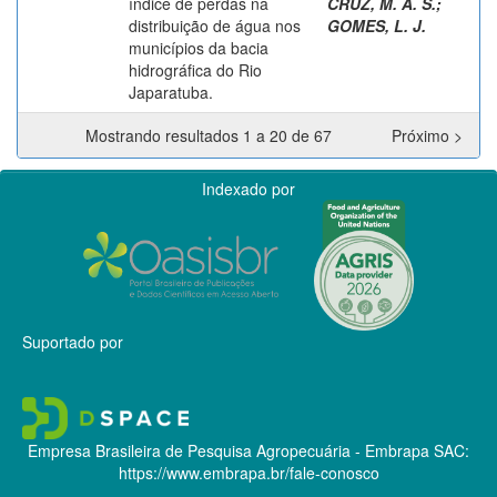
índice de perdas na
CRUZ, M. A. S.
;
distribuição de água nos
GOMES, L. J.
municípios da bacia
hidrográfica do Rio
Japaratuba.
Mostrando resultados 1 a 20 de 67
Próximo >
Indexado por
Suportado por
Empresa Brasileira de Pesquisa Agropecuária - Embrapa
SAC:
https://www.embrapa.br/fale-conosco