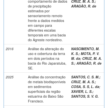
comportamento de dados
CRUZ, M. A. S.
;
de precipitação
ARAGÃO, R. de
estimados por
sensoriamento remoto
frente a dados medidos
em campo para
diferentes escalas
temporais em uma bacia
do Agreste nordestino.
2016
Análise da alteração do
NASCIMENTO, M.
uso e cobertura da terra
K. S.
;
MOTA, P. V.
em dois períodos na
M. da
;
CRUZ, M. A.
bacia do Rio Japaratuba,
S.
;
ARAGÃO, R. de
SE.
2025
Análise da concentração
SANTOS, C. S. M.
;
de metais biodisponíveis
CRUZ, M. A. S.
;
em sedimentos
COSA, S. S, L. da
;
superficiais da região
XAVIER, L. S.
;
estuarina do Baixo São
SANTOS, S. V. G.
Francisco.