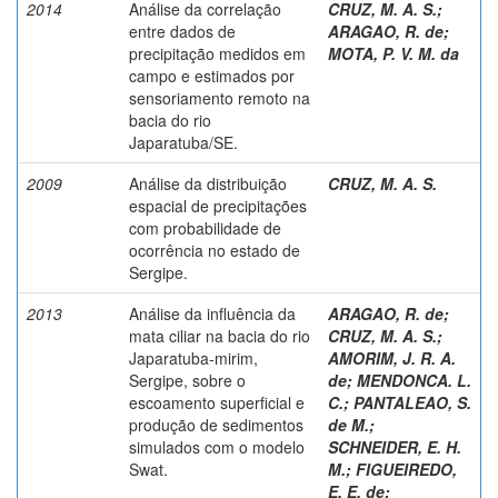
2014
Análise da correlação
CRUZ, M. A. S.
;
entre dados de
ARAGAO, R. de
;
precipitação medidos em
MOTA, P. V. M. da
campo e estimados por
sensoriamento remoto na
bacia do rio
Japaratuba/SE.
2009
Análise da distribuição
CRUZ, M. A. S.
espacial de precipitações
com probabilidade de
ocorrência no estado de
Sergipe.
2013
Análise da influência da
ARAGAO, R. de
;
mata ciliar na bacia do rio
CRUZ, M. A. S.
;
Japaratuba-mirim,
AMORIM, J. R. A.
Sergipe, sobre o
de
;
MENDONCA. L.
escoamento superficial e
C.
;
PANTALEAO, S.
produção de sedimentos
de M.
;
simulados com o modelo
SCHNEIDER, E. H.
Swat.
M.
;
FIGUEIREDO,
E. E. de
;