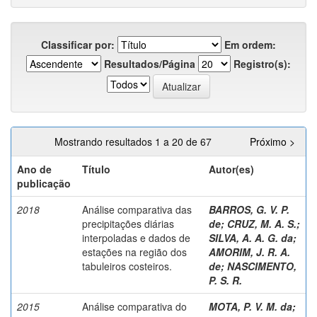
Classificar por:
Em ordem:
Resultados/Página
Registro(s):
Mostrando resultados 1 a 20 de 67
Próximo >
Ano de
Título
Autor(es)
publicação
2018
Análise comparativa das
BARROS, G. V. P.
precipitações diárias
de
;
CRUZ, M. A. S.
;
interpoladas e dados de
SILVA, A. A. G. da
;
estações na região dos
AMORIM, J. R. A.
tabuleiros costeiros.
de
;
NASCIMENTO,
P. S. R.
2015
Análise comparativa do
MOTA, P. V. M. da
;