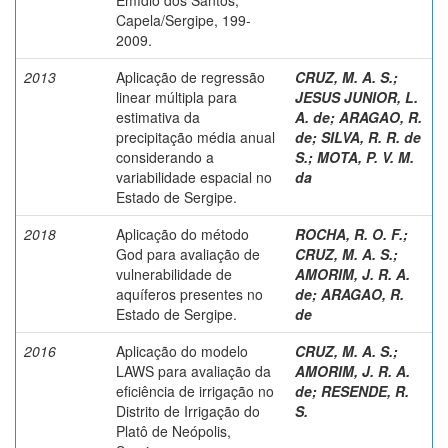
Capela/Sergipe, 199-
2009.
2013
Aplicação de regressão
CRUZ, M. A. S.
;
linear múltipla para
JESUS JUNIOR, L.
estimativa da
A. de
;
ARAGAO, R.
precipitação média anual
de
;
SILVA, R. R. de
considerando a
S.
;
MOTA, P. V. M.
variabilidade espacial no
da
Estado de Sergipe.
2018
Aplicação do método
ROCHA, R. O. F.
;
God para avaliação de
CRUZ, M. A. S.
;
vulnerabilidade de
AMORIM, J. R. A.
aquíferos presentes no
de
;
ARAGAO, R.
Estado de Sergipe.
de
2016
Aplicação do modelo
CRUZ, M. A. S.
;
LAWS para avaliação da
AMORIM, J. R. A.
eficiência de irrigação no
de
;
RESENDE, R.
Distrito de Irrigação do
S.
Platô de Neópolis,