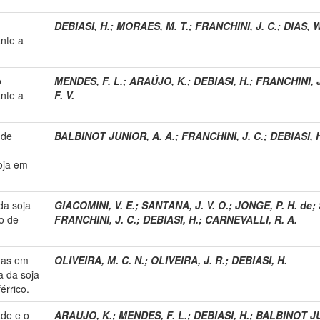
DEBIASI, H.
;
MORAES, M. T.
;
FRANCHINI, J. C.
;
DIAS, W
nte a
o
MENDES, F. L.
;
ARAÚJO, K.
;
DEBIASI, H.
;
FRANCHINI, J
nte a
F. V.
 de
BALBINOT JUNIOR, A. A.
;
FRANCHINI, J. C.
;
DEBIASI, 
oja em
da soja
GIACOMINI, V. E.
;
SANTANA, J. V. O.
;
JONGE, P. H. de
;
ão de
FRANCHINI, J. C.
;
DEBIASI, H.
;
CARNEVALLI, R. A.
das em
OLIVEIRA, M. C. N.
;
OLIVEIRA, J. R.
;
DEBIASI, H.
a da soja
érrico.
ade e o
ARAUJO, K.
;
MENDES, F. L.
;
DEBIASI, H.
;
BALBINOT JÚ