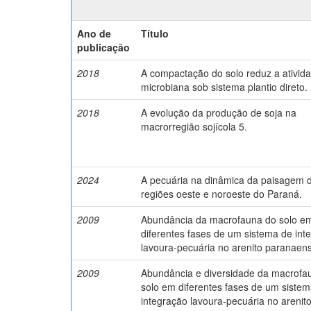
Ano de
Título
publicação
2018
A compactação do solo reduz a ativid
microbiana sob sistema plantio direto.
2018
A evolução da produção de soja na
macrorregião sojícola 5.
2024
A pecuária na dinâmica da paisagem 
regiões oeste e noroeste do Paraná.
2009
Abundância da macrofauna do solo e
diferentes fases de um sistema de int
lavoura-pecuária no arenito paranaen
2009
Abundância e diversidade da macrofa
solo em diferentes fases de um siste
integração lavoura-pecuária no arenit