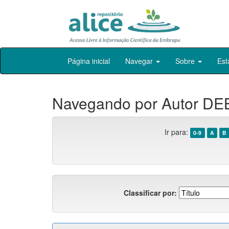
Skip
Página inicial
Navegar
Sobre
Est
navigation
Navegando por Autor DEB
Ir para:
0-9
A
B
Classificar por: