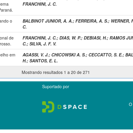
stema
FRANCHINI, J. C.
Paraná.
iando o
BALBINOT JUNIOR, A. A.
;
FERREIRA, A. S.
;
WERNER, F
C.
ional de
FRANCHINI, J. C.
;
DIAS, W. P.
;
DEBIASI, H.
;
RAMOS JUNI
rosso.
C.
;
SILVA, J. F. V.
melho em
AGASSI, V. J.
;
CHICOWSKI A. S.
;
CECCATTO, S. E.
;
BAL
H.
;
SANTOS, E. L.
Mostrando resultados 1 a 20 de 271
Suportado por
O 