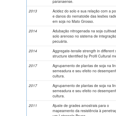
paranaense.
2013
Acidez do solo e sua relação com a p
e danos do nematoide das lesões radi
em soja no Mato Grosso.
2014
Adubação nitrogenada na soja cultiva
solo arenoso no sistema de integração
pecuária.
2014
Aggregate-tensile strength in different 
structure identified by Profil Cultural 
2017
Agrupamento de plantas de soja na li
semeadura e seu efeito no desempen
cultura.
2017
Agrupamento de plantas de soja na li
semeadura e seu efeito no desempen
cultura.
2011
Ajuste de grades amostrais para o
mapeamento da resistência à penetra
um Latossolo Bruno.