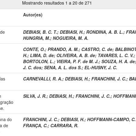
Mostrando resultados 1 a 20 de 271
Autor(es)
ade
DEBIASI, B. C. T.
;
DEBIASI, H.
;
RONDINA, A. B. L.
;
FRAN
HUNGRIA, M.
;
NOGUEIRA, M. A.
CONTE, O.
;
PRANDO, A. M.
;
CASTRO, C. de
;
BALBINOT
H.
;
LIMA, D. de
;
OLIVEIRA, A. B. de
;
TAVARES, L. C. V.
BORTOLON, L.
;
VIEIRA, P. F. de M. J.
;
SOUZA, H. A. de
J. C. dos
;
SENA, A. L. dos S.
;
EL-HUSNY, J. C.
das
CARNEVALLI, R. A.
;
DEBIASI, H.
;
FRANCHINI, J. C.
;
BA
m
SILVA, J. R.
;
DEBIASI, H.
;
FRANCHINI, J. C.
;
HOFFMANN
egração
se.
una do
FRANCHINI, J. C.
;
DEBIASI, H.
;
HOFFMANN-CAMPO, C.
ma de
FRANÇA, C.
;
CARRARA, R.
o