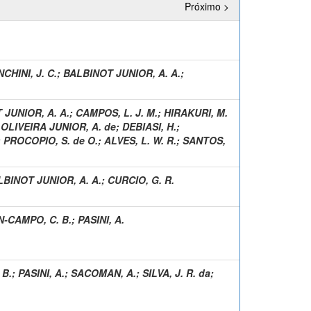
Próximo >
CHINI, J. C.
;
BALBINOT JUNIOR, A. A.
;
 JUNIOR, A. A.
;
CAMPOS, L. J. M.
;
HIRAKURI, M.
;
OLIVEIRA JUNIOR, A. de
;
DEBIASI, H.
;
;
PROCOPIO, S. de O.
;
ALVES, L. W. R.
;
SANTOS,
LBINOT JUNIOR, A. A.
;
CURCIO, G. R.
-CAMPO, C. B.
;
PASINI, A.
 B.
;
PASINI, A.
;
SACOMAN, A.
;
SILVA, J. R. da
;