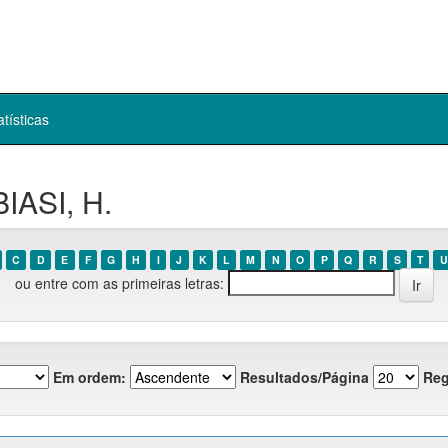
atísticas
IASI, H.
C
D
E
F
G
H
I
J
K
L
M
N
O
P
Q
R
S
T
U
ou entre com as primeiras letras:
Em ordem:
Resultados/Página
Reg