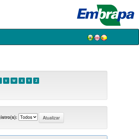
V
W
X
Y
Z
istro(s):