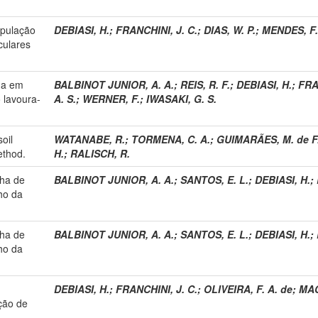
opulação
DEBIASI, H.
;
FRANCHINI, J. C.
;
DIAS, W. P.
;
MENDES, F.
culares
da em
BALBINOT JUNIOR, A. A.
;
REIS, R. F.
;
DEBIASI, H.
;
FRA
 lavoura-
A. S.
;
WERNER, F.
;
IWASAKI, G. S.
soil
WATANABE, R.
;
TORMENA, C. A.
;
GUIMARÃES, M. de F
method.
H.
;
RALISCH, R.
nha de
BALBINOT JUNIOR, A. A.
;
SANTOS, E. L.
;
DEBIASI, H.
;
ho da
nha de
BALBINOT JUNIOR, A. A.
;
SANTOS, E. L.
;
DEBIASI, H.
;
ho da
DEBIASI, H.
;
FRANCHINI, J. C.
;
OLIVEIRA, F. A. de
;
MAC
ção de