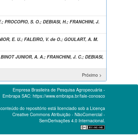
.
;
PROCOPIO, S. O.
;
DEBIASI, H.
;
FRANCHINI, J.
OR, E. U.
;
FALEIRO, V. de O.
;
GOULART, A. M.
BINOT JUNIOR, A. A.
;
FRANCHINI, J. C.
;
DEBIASI,
Próximo >
Empresa Brasileira de Pesquisa Agropecuária -
Embrapa
SAC:
https://www.embrapa.br/fale-conosco
conteúdo do repositório está licenciado sob a Licença
Creative Commons
Atribuição - NãoComercial -
SemDerivações 4.0 Internacional.