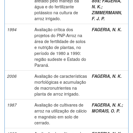
afetado pelo manejo da
dos
;
FAGERIA,
água e do fertilizante
N. K.
;
potássico na cultura de
ZIMMERMANN,
arroz irrigado.
F. J. P.
1994
Avaliação crítica dos
FAGERIA, N. K.
projetos do PNP-Arroz na
área de fertilidade de solos
e nutrição de plantas, no
período de 1980 a 1990:
região sudeste e Estado do
Paraná.
2006
Avaliação de características
FAGERIA, N. K.
morfológicas e acumulação
de macronutrientes na
planta de arroz irrigado.
1987
Avaliação de cultivares de
FAGERIA, N. K.
;
arroz na utilização de cálcio
MORAIS, O. P.
e magnésio em solo de
cerrado.