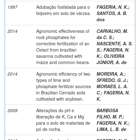
1997
Adubação fosfatada para o
FAGERIA, N. K.
;
feijoeiro em solo de várzea.
SANTOS, A. B.
dos
2014
Agronomic effectiveness of
CARVALHO, M.
rock phosphates for
da C. S.
;
corrective fertilization of an
NASCENTE, A. S.
Oxisol from brazilian
S.
;
FAGERIA, N.
savanna cultivated with
K.
;
OLIVEIRA
maize and common beans.
JÚNIOR, A. de
2014
Agronomic efficiency of two
MOREIRA, A.
;
types of lime and
SFREDO, G. J.
;
phosphate fertilizer sources
MORAES, L. A.
in Brazilian Cerrado soils
C.
;
FAGERIA, N.
cultivated with soybean.
K.
2009
Alterações do pH e
BARBOSA
liberação de K, Ca e Mg
FILHO, M. P.
;
para o solo de materiais de
FAGERIA, N. K.
;
pó de rocha.
LIMA, L. B. de