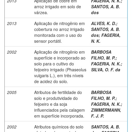
2013
Aplicação de cobre em
FAGERIA, N. K.
;
arroz irrigado em solo de
SANTOS, A. B.
várzea.
dos
2013
Aplicação de nitrogênio em
ALVES, K. D.
;
cobertura no arroz irrigado
SANTOS, A. B.
monitorada com o uso do
dos
;
FAGERIA,
sensor portátil.
N. K.
2002
Aplicação de nitrogênio em
BARBOSA
superfície e incorporado ao
FILHO, M. P.
;
solo para o cultivo do
FAGERIA, N. K.
;
feijoeiro irrigado (Phaseolus
SILVA, O. F. da
vulgaris L.), em três níveis
de acidez do solo.
2005
Atributos de fertilidade do
BARBOSA
solo e produtividade do
FILHO, M. P.
;
feijoeiro e da soja
FAGERIA, N. K.
;
influenciados pela calagem
ZIMMERMANN,
em superfície incorporada.
F. J. P.
2002
Atributos químicos do solo
SANTOS, A. B.