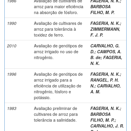
1986
Avaliação de cultivares de
FAGERIA, N. K.
;
arroz para maior eficiência
BARBOSA
na absorção de fósforo.
FILHO, M. P.
1990
Avaliação de cultivares de
FAGERIA, N. K.
;
arroz para tolerância à
ZIMMERMANN,
toxidez de ferro.
F. J. P.
2010
Avaliação de genótipos de
CARVALHO, G.
arroz irrigado no uso de
D.
;
CAMPOS, A.
nitrogênio.
B. de
;
FAGERIA,
N. K.
1996
Avaliação de genótipos de
FAGERIA, N. K.
;
arroz irrigado para a
RANGEL, P. H.
eficiência de utilização de
N.
;
CARVALHO,
nitrogênio, fósforo e
A. M.
potássio.
1983
Avaliação preliminar de
FAGERIA, N. K.
;
cultivares de arroz para
BARBOSA
tolerância a salinidade.
FILHO, M. P.
;
CARVALHO, J. R.