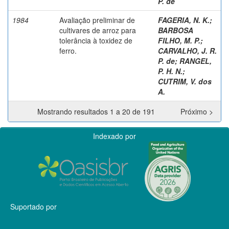
P. de
1984
Avaliação preliminar de
FAGERIA, N. K.
;
cultivares de arroz para
BARBOSA
tolerância à toxidez de
FILHO, M. P.
;
ferro.
CARVALHO, J. R.
P. de
;
RANGEL,
P. H. N.
;
CUTRIM, V. dos
A.
Mostrando resultados 1 a 20 de 191
Próximo >
Indexado por
Suportado por