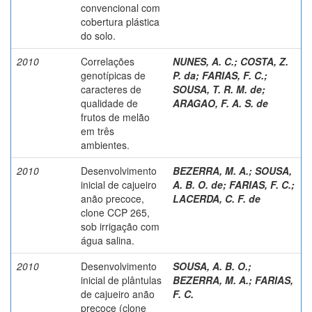
convencional com
cobertura plástica
do solo.
2010
Correlações
NUNES, A. C.
;
COSTA, Z.
genotípicas de
P. da
;
FARIAS, F. C.
;
caracteres de
SOUSA, T. R. M. de
;
qualidade de
ARAGAO, F. A. S. de
frutos de melão
em três
ambientes.
2010
Desenvolvimento
BEZERRA, M. A.
;
SOUSA,
inicial de cajueiro
A. B. O. de
;
FARIAS, F. C.
;
anão precoce,
LACERDA, C. F. de
clone CCP 265,
sob irrigação com
água salina.
2010
Desenvolvimento
SOUSA, A. B. O.
;
inicial de plântulas
BEZERRA, M. A.
;
FARIAS,
de cajueiro anão
F. C.
precoce (clone