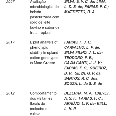
2007
Avaliação
SILVA, E. V. C. da
;
LIMA,
microbiológica de
L. D. S. de
;
FARIAS, F. C.
;
bebida
MATTIETTO, R. A.
pasteurizada com
soro de leite
bovino e sabor de
fruta tropical.
2017
Biplot analysis of
FARIAS, F. J. C.
;
phenotypic
CARVALHO, L. P. de
;
stability in upland
SILVA FILHO, J. L. da
;
cotton genotypes
TEODORO, P. E.
;
in Mato Grosso.
CAVALCANTI, J. J. V.
;
FARIAS, F. C.
;
QUEIROZ,
D. R.
;
SILVA, G. P. da
;
SANTOS, R. C. dos
;
SOUZA, L. da S. S. de
2012
Comportamento
BEZERRA, M. A.
;
CALVET,
dos visitantes
A. S. F.
;
FARIAS, F. C.
;
florais do
ARAÚJO, L. F. de
;
KIILL,
meloeiro em
L. H. P.
cultivo