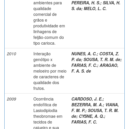
ambientes para
PEREIRA, H. S.
;
SILVA, H.
qualidade
S. da
;
MELO, L. C.
comercial de
grãos e
produtividade em
linhagens de
feijão-comum do
tipo carioca.
2010
Interação
NUNES, A. C.
;
COSTA, Z.
genótipo x
P. da
;
SOUSA, T. R. M. de
;
ambiente de
FARIAS, F. C.
;
ARAGAO,
meloeiro por meio
F. A. S. de
de caracteres de
qualidade dos
frutos.
2009
Ocorrência
CARDOSO, J. E.
;
endofítica de
BEZERRA, M. A.
;
VIANA,
Lasiodiplodia
F. M. P.
;
SOUSA, T. R. M.
theobromae em
de
;
CYSNE, A. Q.
;
tecidos de
FARIAS, F. C.
cajueiro e sua