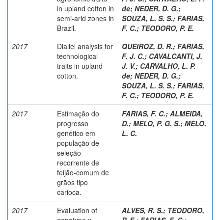
in upland cotton in
de
;
NEDER, D. G.
;
semi-arid zones in
SOUZA, L. S. S.
;
FARIAS,
Brazil.
F. C.
;
TEODORO, P. E.
2017
Diallel analysis for
QUEIROZ, D. R.
;
FARIAS,
technological
F. J. C.
;
CAVALCANTI, J.
traits in upland
J. V.
;
CARVALHO, L. P.
cotton.
de
;
NEDER, D. G.
;
SOUZA, L. S. S.
;
FARIAS,
F. C.
;
TEODORO, P. E.
2017
Estimação do
FARIAS, F. C.
;
ALMEIDA,
progresso
D.
;
MELO, P. G. S.
;
MELO,
genético em
L. C.
população de
seleção
recorrente de
feijão-comum de
grãos tipo
carioca.
2017
Evaluation of
ALVES, R. S.
;
TEODORO,
genotype x
P. E.
;
FARIAS, F. C.
;