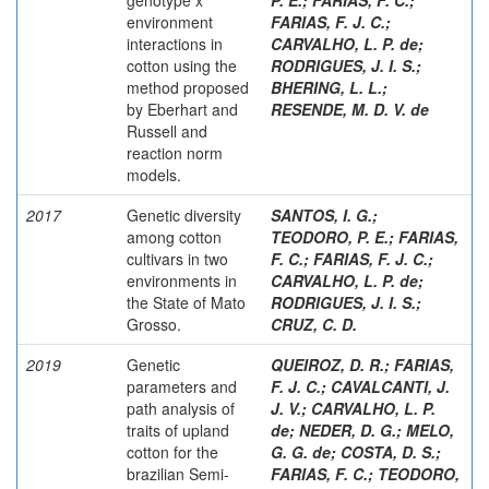
environment
FARIAS, F. J. C.
;
interactions in
CARVALHO, L. P. de
;
cotton using the
RODRIGUES, J. I. S.
;
method proposed
BHERING, L. L.
;
by Eberhart and
RESENDE, M. D. V. de
Russell and
reaction norm
models.
2017
Genetic diversity
SANTOS, I. G.
;
among cotton
TEODORO, P. E.
;
FARIAS,
cultivars in two
F. C.
;
FARIAS, F. J. C.
;
environments in
CARVALHO, L. P. de
;
the State of Mato
RODRIGUES, J. I. S.
;
Grosso.
CRUZ, C. D.
2019
Genetic
QUEIROZ, D. R.
;
FARIAS,
parameters and
F. J. C.
;
CAVALCANTI, J.
path analysis of
J. V.
;
CARVALHO, L. P.
traits of upland
de
;
NEDER, D. G.
;
MELO,
cotton for the
G. G. de
;
COSTA, D. S.
;
brazilian Semi-
FARIAS, F. C.
;
TEODORO,