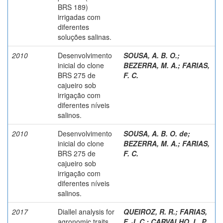
BRS 189)
irrigadas com
diferentes
soluções salinas.
2010
Desenvolvimento
SOUSA, A. B. O.
;
inicial do clone
BEZERRA, M. A.
;
FARIAS,
BRS 275 de
F. C.
cajueiro sob
irrigação com
diferentes níveis
salinos.
2010
Desenvolvimento
SOUSA, A. B. O. de
;
inicial do clone
BEZERRA, M. A.
;
FARIAS,
BRS 275 de
F. C.
cajueiro sob
irrigação com
diferentes níveis
salinos.
2017
Diallel analysis for
QUEIROZ, R. R.
;
FARIAS,
agronomic traits
F. J. C.
;
CARVALHO, L. P.