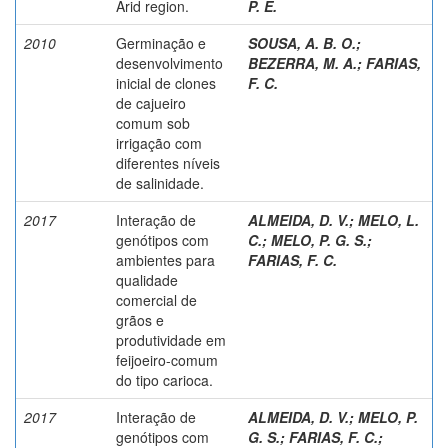
Arid region.
P. E.
2010
Germinação e
SOUSA, A. B. O.
;
desenvolvimento
BEZERRA, M. A.
;
FARIAS,
inicial de clones
F. C.
de cajueiro
comum sob
irrigação com
diferentes níveis
de salinidade.
2017
Interação de
ALMEIDA, D. V.
;
MELO, L.
genótipos com
C.
;
MELO, P. G. S.
;
ambientes para
FARIAS, F. C.
qualidade
comercial de
grãos e
produtividade em
feijoeiro-comum
do tipo carioca.
2017
Interação de
ALMEIDA, D. V.
;
MELO, P.
genótipos com
G. S.
;
FARIAS, F. C.
;