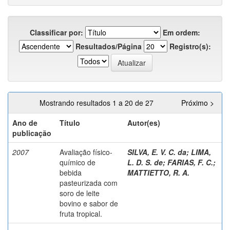
Classificar por:
Em ordem:
Resultados/Página
Registro(s):
Mostrando resultados 1 a 20 de 27
Próximo >
Ano de
Título
Autor(es)
publicação
2007
Avaliação físico-
SILVA, E. V. C. da
;
LIMA,
químico de
L. D. S. de
;
FARIAS, F. C.
;
bebida
MATTIETTO, R. A.
pasteurizada com
soro de leite
bovino e sabor de
fruta tropical.