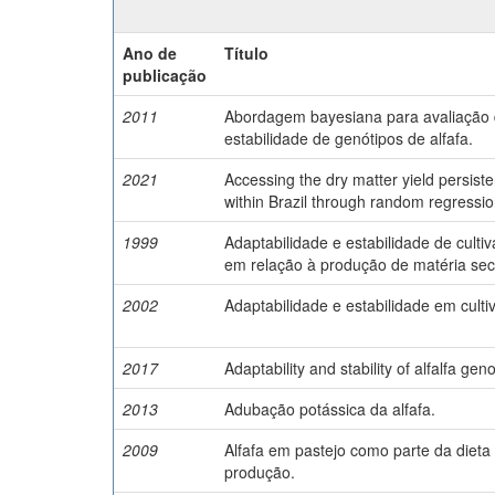
Ano de
Título
publicação
2011
Abordagem bayesiana para avaliação 
estabilidade de genótipos de alfafa.
2021
Accessing the dry matter yield persist
within Brazil through random regressi
1999
Adaptabilidade e estabilidade de culti
em relação à produção de matéria se
2002
Adaptabilidade e estabilidade em culti
2017
Adaptability and stability of alfalfa gen
2013
Adubação potássica da alfafa.
2009
Alfafa em pastejo como parte da dieta d
produção.