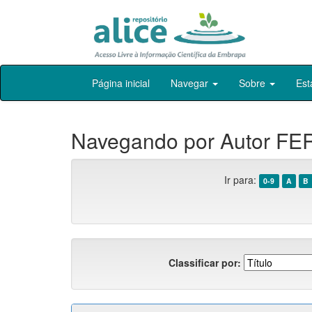
Skip
Página inicial
Navegar
Sobre
Est
navigation
Navegando por Autor FER
Ir para:
0-9
A
B
Classificar por: