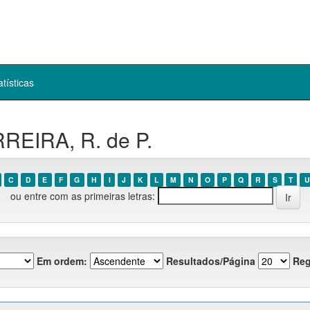
atísticas
REIRA, R. de P.
C
D
E
F
G
H
I
J
K
L
M
N
O
P
Q
R
S
T
U
ou entre com as primeiras letras:
Em ordem:
Resultados/Página
Reg