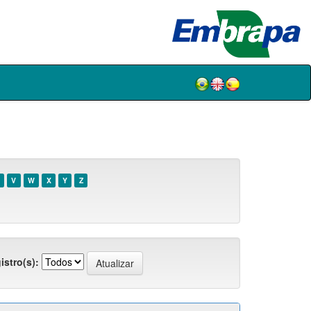
V
W
X
Y
Z
istro(s):