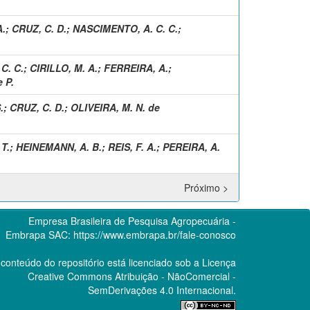
A.
;
CRUZ, C. D.
;
NASCIMENTO, A. C. C.
;
C. C.
;
CIRILLO, M. A.
;
FERREIRA, A.
;
 P.
.
;
CRUZ, C. D.
;
OLIVEIRA, M. N. de
T.
;
HEINEMANN, A. B.
;
REIS, F. A.
;
PEREIRA, A.
Próximo >
Empresa Brasileira de Pesquisa Agropecuária -
Embrapa
SAC:
https://www.embrapa.br/fale-conosco
conteúdo do repositório está licenciado sob a Licença
Creative Commons
Atribuição - NãoComercial -
SemDerivações 4.0 Internacional.