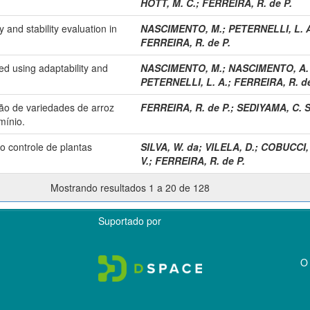
HOTT, M. C.
;
FERREIRA, R. de P.
y and stability evaluation in
NASCIMENTO, M.
;
PETERNELLI, L. 
FERREIRA, R. de P.
d using adaptability and
NASCIMENTO, M.
;
NASCIMENTO, A. 
PETERNELLI, L. A.
;
FERREIRA, R. de
ão de variedades de arroz
FERREIRA, R. de P.
;
SEDIYAMA, C. S
mínio.
no controle de plantas
SILVA, W. da
;
VILELA, D.
;
COBUCCI, 
V.
;
FERREIRA, R. de P.
Mostrando resultados 1 a 20 de 128
Suportado por
O 