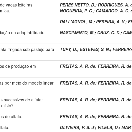
de vacas leiteiras:
PERES NETTO, D.
;
RODRIGUES, A. d
ômica.
NOGUEIRA, P. C.
;
CAMARGO, A. C. 
DALL'AGNOL, M.
;
PEREIRA, A. V.
;
F
iação da adaptabilidade
NASCIMENTO, M.
;
CRUZ, C. D.
;
CAM
fafa irrigada sob pastejo para
TUPY, O.
;
ESTEVES, S. N.
;
FERREIRA,
ados de produção em
FREITAS, A. R. de
;
FERREIRA, R. de 
as por meio do modelo linear
FREITAS, A. R. de
;
FERREIRA, R. de 
es sucessivos de alfafa:
FREITAS, A. R. de
;
FERREIRA, R. de 
 misto?
os de alfafa.
FREITAS, A. R. de
;
FERREIRA, R. de 
lfafa.
OLIVEIRA, P. S. d'
;
VILELA, D.
;
MART