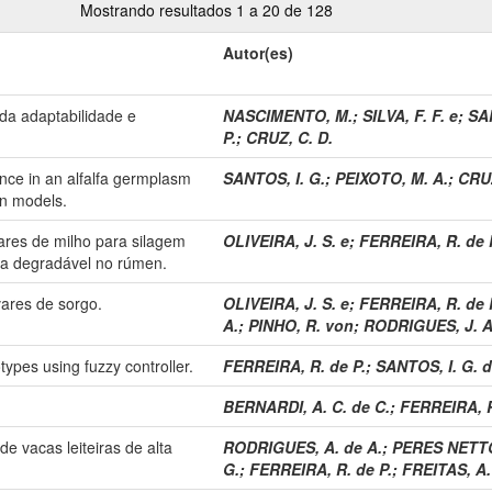
Mostrando resultados 1 a 20 de 128
Autor(es)
da adaptabilidade e
NASCIMENTO, M.
;
SILVA, F. F. e
;
SAF
P.
;
CRUZ, C. D.
ence in an alfalfa germplasm
SANTOS, I. G.
;
PEIXOTO, M. A.
;
CRUZ
on models.
vares de milho para silagem
OLIVEIRA, J. S. e
;
FERREIRA, R. de 
ca degradável no rúmen.
vares de sorgo.
OLIVEIRA, J. S. e
;
FERREIRA, R. de 
A.
;
PINHO, R. von
;
RODRIGUES, J. A
otypes using fuzzy controller.
FERREIRA, R. de P.
;
SANTOS, I. G. 
BERNARDI, A. C. de C.
;
FERREIRA, R
e vacas leiteiras de alta
RODRIGUES, A. de A.
;
PERES NETTO
G.
;
FERREIRA, R. de P.
;
FREITAS, A.