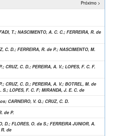
Próximo >
ADI, T.
;
NASCIMENTO, A. C. C.
;
FERREIRA, R. de
, C. D.
;
FERREIRA, R. de P.
;
NASCIMENTO, M.
P.
;
CRUZ, C. D.
;
PEREIRA, A. V.
;
LOPES, F. C. F.
P.
;
CRUZ, C. D.
;
PEREIRA, A. V.
;
BOTREL, M. de
. S.
;
LOPES, F. C. F
;
MIRANDA, J. E. C. de
dos
;
CARNEIRO, V. Q.
;
CRUZ, C. D.
. de P.
, D.
;
FLORES, O. da S.
;
FERREIRA JUNIOR, A.
 R. de