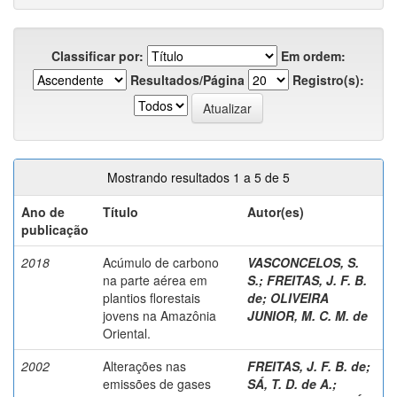
Classificar por:
Em ordem:
Resultados/Página
Registro(s):
Mostrando resultados 1 a 5 de 5
Ano de
Título
Autor(es)
publicação
2018
Acúmulo de carbono
VASCONCELOS, S.
na parte aérea em
S.
;
FREITAS, J. F. B.
plantios florestais
de
;
OLIVEIRA
jovens na Amazônia
JUNIOR, M. C. M. de
Oriental.
2002
Alterações nas
FREITAS, J. F. B. de
;
emissões de gases
SÁ, T. D. de A.
;