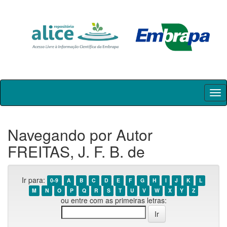
Skip
navigation
Navegando por Autor
FREITAS, J. F. B. de
Ir para:
0-9
A
B
C
D
E
F
G
H
I
J
K
L
M
N
O
P
Q
R
S
T
U
V
W
X
Y
Z
ou entre com as primeiras letras: