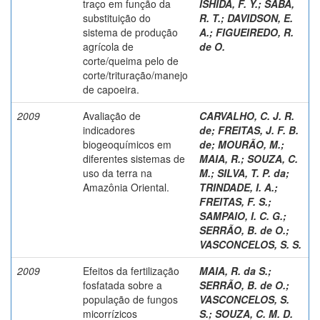
traço em função da
ISHIDA, F. Y.
;
SABÁ,
substituição do
R. T.
;
DAVIDSON, E.
sistema de produção
A.
;
FIGUEIREDO, R.
agrícola de
de O.
corte/queima pelo de
corte/trituração/manejo
de capoeira.
2009
Avaliação de
CARVALHO, C. J. R.
indicadores
de
;
FREITAS, J. F. B.
biogeoquímicos em
de
;
MOURÃO, M.
;
diferentes sistemas de
MAIA, R.
;
SOUZA, C.
uso da terra na
M.
;
SILVA, T. P. da
;
Amazônia Oriental.
TRINDADE, I. A.
;
FREITAS, F. S.
;
SAMPAIO, I. C. G.
;
SERRÃO, B. de O.
;
VASCONCELOS, S. S.
2009
Efeitos da fertilização
MAIA, R. da S.
;
fosfatada sobre a
SERRÃO, B. de O.
;
população de fungos
VASCONCELOS, S.
micorrízicos
S.
;
SOUZA, C. M. D.