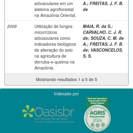
arbusculares em um
A.
;
FREITAS, J. F. B.
sistema agroflorestal
de
na Amazônia Oriental.
2009
Utilização de fungos
MAIA, R. da S.
;
micorrízicos
CARVALHO, C. J. R.
arbusculares como
de
;
SOUZA, C. M. de
indicadores biológicos
A.
;
FREITAS, J. F. B.
de alteração do solo
de
;
VASCONCELOS,
na agricultura de
S. S.
derruba-e-queima na
Amazônia.
Mostrando resultados 1 a 5 de 5
Indexado por