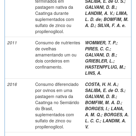
terminados em
SALIBA, E. de O. S.
;
pastagem nativa da
GALVANI, D. B.
;
Caatinga durante
LANDIM, A. V.
;
LIMA,
suplementados com
L. D. de
;
BOMFIM, M.
sulfato de zinco ou
A. D.
;
SILVA, F. A. e.
propilenoglicol.
2011
Consumo de nutrientes
WOMMER, T. P.
;
de ovelhas
PIRES, C. C.
;
amamentando um ou
GALVANI, D. B.
;
dois cordeiros em
GRIEBLER, L.
;
confinamento.
HASTENPFLUG, M.
;
LINS, A.
2016
Consumo diferenciado
COSTA, H. H. A.
;
por ovinos em uma
SALIBA, E. de O. S.
;
pastagem nativa da
GALVANI, D. B.
;
Caatinga no Semiárido
BOMFIM, M. A. D.
;
do Brasil,
BORGES, I.
;
LANA,
suplementados com
A. M. Q.
;
BORGES, A.
sulfato de zinco ou
L. C. C.
;
LANDIM, A.
propilenoglicol.
V.