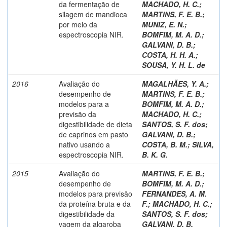
da fermentação de
MACHADO, H. C.
;
silagem de mandioca
MARTINS, F. E. B.
;
por meio da
MUNIZ, E. N.
;
espectroscopia NIR.
BOMFIM, M. A. D.
;
GALVANI, D. B.
;
COSTA, H. H. A.
;
SOUSA, Y. H. L. de
2016
Avaliação do
MAGALHÃES, Y. A.
;
desempenho de
MARTINS, F. E. B.
;
modelos para a
BOMFIM, M. A. D.
;
previsão da
MACHADO, H. C.
;
digestibilidade de dieta
SANTOS, S. F. dos
;
de caprinos em pasto
GALVANI, D. B.
;
nativo usando a
COSTA, B. M.
;
SILVA,
espectroscopia NIR.
B. K. G.
2015
Avaliação do
MARTINS, F. E. B.
;
desempenho de
BOMFIM, M. A. D.
;
modelos para previsão
FERNANDES, A. M.
da proteína bruta e da
F.
;
MACHADO, H. C.
;
digestibilidade da
SANTOS, S. F. dos
;
vagem da algaroba
GALVANI, D. B.