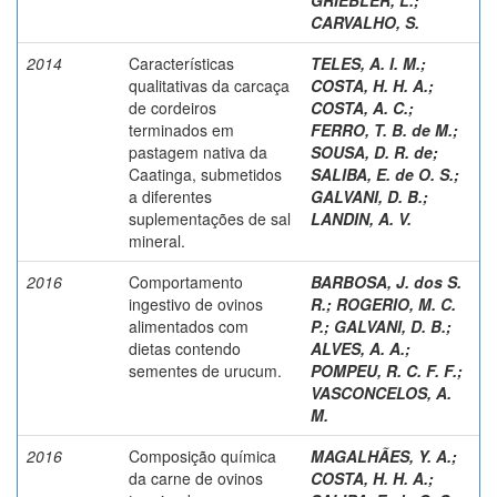
CARVALHO, S.
2014
Características
TELES, A. I. M.
;
qualitativas da carcaça
COSTA, H. H. A.
;
de cordeiros
COSTA, A. C.
;
terminados em
FERRO, T. B. de M.
;
pastagem nativa da
SOUSA, D. R. de
;
Caatinga, submetidos
SALIBA, E. de O. S.
;
a diferentes
GALVANI, D. B.
;
suplementações de sal
LANDIN, A. V.
mineral.
2016
Comportamento
BARBOSA, J. dos S.
ingestivo de ovinos
R.
;
ROGERIO, M. C.
alimentados com
P.
;
GALVANI, D. B.
;
dietas contendo
ALVES, A. A.
;
sementes de urucum.
POMPEU, R. C. F. F.
;
VASCONCELOS, A.
M.
2016
Composição química
MAGALHÃES, Y. A.
;
da carne de ovinos
COSTA, H. H. A.
;