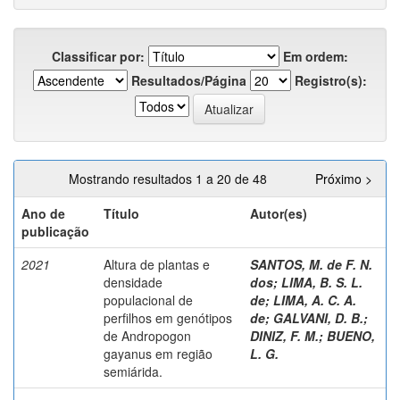
Classificar por:
Em ordem:
Resultados/Página
Registro(s):
Mostrando resultados 1 a 20 de 48
Próximo >
Ano de
Título
Autor(es)
publicação
2021
Altura de plantas e
SANTOS, M. de F. N.
densidade
dos
;
LIMA, B. S. L.
populacional de
de
;
LIMA, A. C. A.
perfilhos em genótipos
de
;
GALVANI, D. B.
;
de Andropogon
DINIZ, F. M.
;
BUENO,
gayanus em região
L. G.
semiárida.