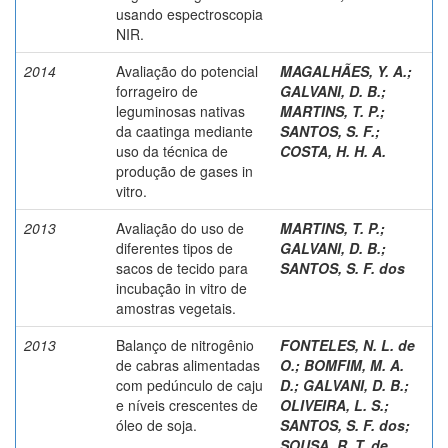
usando espectroscopia
NIR.
2014
Avaliação do potencial
MAGALHÃES, Y. A.
;
forrageiro de
GALVANI, D. B.
;
leguminosas nativas
MARTINS, T. P.
;
da caatinga mediante
SANTOS, S. F.
;
uso da técnica de
COSTA, H. H. A.
produção de gases in
vitro.
2013
Avaliação do uso de
MARTINS, T. P.
;
diferentes tipos de
GALVANI, D. B.
;
sacos de tecido para
SANTOS, S. F. dos
incubação in vitro de
amostras vegetais.
2013
Balanço de nitrogênio
FONTELES, N. L. de
de cabras alimentadas
O.
;
BOMFIM, M. A.
com pedúnculo de caju
D.
;
GALVANI, D. B.
;
e níveis crescentes de
OLIVEIRA, L. S.
;
óleo de soja.
SANTOS, S. F. dos
;
SOUSA, R. T. de