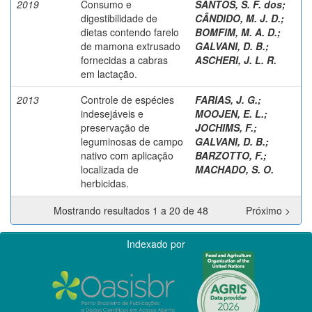
2019
Consumo e
SANTOS, S. F. dos
;
digestibilidade de
CÂNDIDO, M. J. D.
;
dietas contendo farelo
BOMFIM, M. A. D.
;
de mamona extrusado
GALVANI, D. B.
;
fornecidas a cabras
ASCHERI, J. L. R.
em lactação.
2013
Controle de espécies
FARIAS, J. G.
;
indesejáveis e
MOOJEN, E. L.
;
preservação de
JOCHIMS, F.
;
leguminosas de campo
GALVANI, D. B.
;
nativo com aplicação
BARZOTTO, F.
;
localizada de
MACHADO, S. O.
herbicidas.
Mostrando resultados 1 a 20 de 48
Próximo >
Indexado por