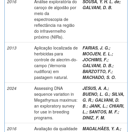
2016
Análise exploratória do
SOUSA, Y. H. L. de
;
caroço de algodão por
GALVANI, D. B.
meio da
espectroscopia de
reflectância na região
do infravermelho
próximo (NIRs).
2013
Aplicação localizada de
FARIAS, J. G.
;
herbicidas para
MOOJEN, E. L.
;
controle de alecrim-do-
JOCHIMS, F.
;
campo (Vernonia
GALVANI, D. B.
;
nudiflora) em
BARZOTTO, F.
;
pastagem natural.
MACHADO, S. O.
2024
Assessing DNA
JESUS, A. A.
;
sequence variation in
BUENO, L. G.
;
SILVA,
Megathyrsus maximus:
G. R.
;
GALVANI, D.
an exploratory survey
B.
;
JANK, L.
;
CHIARI,
for use in breeding
L.
;
SANTOS, M. F.
;
programs.
DINIZ, F. M.
2016
Avaliação da qualidade
MAGALHÃES, Y. A.
;