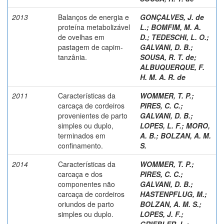
2013
Balanços de energia e
GONÇALVES, J. de
proteína metabolizável
L.
;
BOMFIM, M. A.
de ovelhas em
D.
;
TEDESCHI, L. O.
;
pastagem de capim-
GALVANI, D. B.
;
tanzânia.
SOUSA, R. T. de
;
ALBUQUERQUE, F.
H. M. A. R. de
2011
Características da
WOMMER, T. P.
;
carcaça de cordeiros
PIRES, C. C.
;
provenientes de parto
GALVANI, D. B.
;
simples ou duplo,
LOPES, L. F.
;
MORO,
terminados em
A. B.
;
BOLZAN, A. M.
confinamento.
S.
2014
Características da
WOMMER, T. P.
;
carcaça e dos
PIRES, C. C.
;
componentes não
GALVANI, D. B.
;
carcaça de cordeiros
HASTENPFLUG, M.
;
oriundos de parto
BOLZAN, A. M. S.
;
simples ou duplo.
LOPES, J. F.
;
GRIEBLER, L.
;