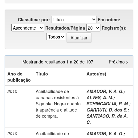
Classificar por:
Em ordem:
Resultados/Página
Registro(s):
Mostrando resultados 1 a 20 de 107
Próximo >
Ano de
Título
Autor(es)
publicação
2010
Aceitabilidade de
AMADOR, V. A. G.
;
bananas resistentes à
ALVES, A. M.
;
Sigatoka Negra quanto
SCHINCAGLIA, R. M.
;
à aparência e atitude
GARRUTI, D. dos S.
;
de compra.
SANTIAGO, R. de A.
C.
2010
Aceitabilidade de
AMADOR, V. A. G.
;