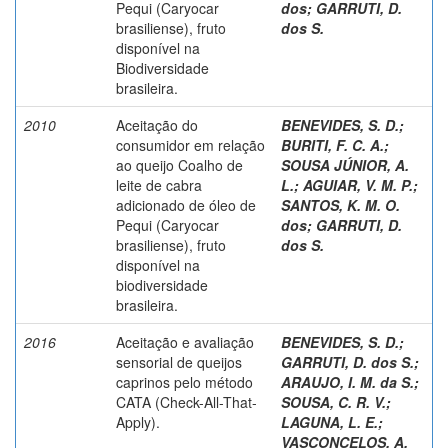
Pequi (Caryocar
dos
;
GARRUTI, D.
brasiliense), fruto
dos S.
disponível na
Biodiversidade
brasileira.
2010
Aceitação do
BENEVIDES, S. D.
;
consumidor em relação
BURITI, F. C. A.
;
ao queijo Coalho de
SOUSA JÚNIOR, A.
leite de cabra
L.
;
AGUIAR, V. M. P.
;
adicionado de óleo de
SANTOS, K. M. O.
Pequi (Caryocar
dos
;
GARRUTI, D.
brasiliense), fruto
dos S.
disponível na
biodiversidade
brasileira.
2016
Aceitação e avaliação
BENEVIDES, S. D.
;
sensorial de queijos
GARRUTI, D. dos S.
;
caprinos pelo método
ARAUJO, I. M. da S.
;
CATA (Check-All-That-
SOUSA, C. R. V.
;
Apply).
LAGUNA, L. E.
;
VASCONCELOS, A.