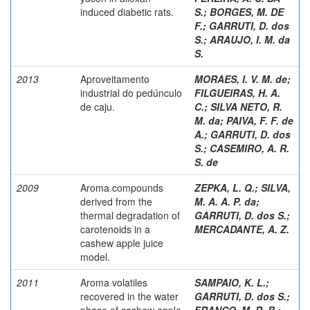
induced diabetic rats.
S.
;
BORGES, M. DE
F.
;
GARRUTI, D. dos
S.
;
ARAUJO, I. M. da
S.
2013
Aproveitamento
MORAES, I. V. M. de
;
industrial do pedúnculo
FILGUEIRAS, H. A.
de caju.
C.
;
SILVA NETO, R.
M. da
;
PAIVA, F. F. de
A.
;
GARRUTI, D. dos
S.
;
CASEMIRO, A. R.
S. de
2009
Aroma compounds
ZEPKA, L. Q.
;
SILVA,
derived from the
M. A. A. P. da
;
thermal degradation of
GARRUTI, D. dos S.
;
carotenoids in a
MERCADANTE, A. Z.
cashew apple juice
model.
2011
Aroma volatiles
SAMPAIO, K. L.
;
recovered in the water
GARRUTI, D. dos S.
;
phase of cashew apple
FRANCO, M. R. B.
;