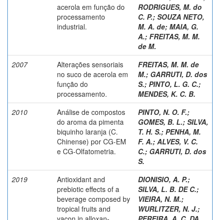
acerola em função do
RODRIGUES, M. do
processamento
C. P.
;
SOUZA NETO,
industrial.
M. A. de
;
MAIA, G.
A.
;
FREITAS, M. M.
de M.
2007
Alterações sensoriais
FREITAS, M. M. de
no suco de acerola em
M.
;
GARRUTI, D. dos
função do
S.
;
PINTO, L. G. C.
;
processamento.
MENDES, K. C. B.
2010
Análise de compostos
PINTO, N. O. F.
;
do aroma da pimenta
GOMES, B. L.
;
SILVA,
biquinho laranja (C.
T. H. S.
;
PENHA, M.
Chinense) por CG-EM
F. A.
;
ALVES, V. C.
e CG-Olfatometria.
C.
;
GARRUTI, D. dos
S.
2019
Antioxidant and
DIONISIO, A. P.
;
prebiotic effects of a
SILVA, L. B. DE C.
;
beverage composed by
VIEIRA, N. M.
;
tropical fruits and
WURLITZER, N. J.
;
yacon in alloxan-
PEREIRA, A. C. DA