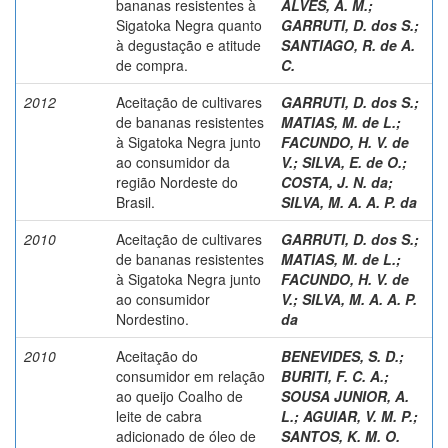
bananas resistentes à
ALVES, A. M.
;
Sigatoka Negra quanto
GARRUTI, D. dos S.
;
à degustação e atitude
SANTIAGO, R. de A.
de compra.
C.
2012
Aceitação de cultivares
GARRUTI, D. dos S.
;
de bananas resistentes
MATIAS, M. de L.
;
à Sigatoka Negra junto
FACUNDO, H. V. de
ao consumidor da
V.
;
SILVA, E. de O.
;
região Nordeste do
COSTA, J. N. da
;
Brasil.
SILVA, M. A. A. P. da
2010
Aceitação de cultivares
GARRUTI, D. dos S.
;
de bananas resistentes
MATIAS, M. de L.
;
à Sigatoka Negra junto
FACUNDO, H. V. de
ao consumidor
V.
;
SILVA, M. A. A. P.
Nordestino.
da
2010
Aceitação do
BENEVIDES, S. D.
;
consumidor em relação
BURITI, F. C. A.
;
ao queijo Coalho de
SOUSA JUNIOR, A.
leite de cabra
L.
;
AGUIAR, V. M. P.
;
adicionado de óleo de
SANTOS, K. M. O.