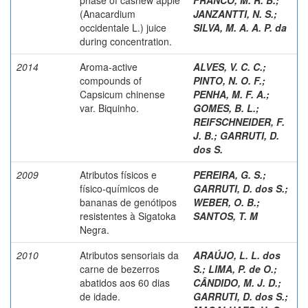
(Anacardium
JANZANTTI, N. S.
;
occidentale L.) juice
SILVA, M. A. A. P. da
during concentration.
2014
Aroma-active
ALVES, V. C. C.
;
compounds of
PINTO, N. O. F.
;
Capsicum chinense
PENHA, M. F. A.
;
var. Biquinho.
GOMES, B. L.
;
REIFSCHNEIDER, F.
J. B.
;
GARRUTI, D.
dos S.
2009
Atributos físicos e
PEREIRA, G. S.
;
físico-químicos de
GARRUTI, D. dos S.
;
bananas de genótipos
WEBER, O. B.
;
resistentes à Sigatoka
SANTOS, T. M
Negra.
2010
Atributos sensoriais da
ARAÚJO, L. L. dos
carne de bezerros
S.
;
LIMA, P. de O.
;
abatidos aos 60 dias
CÂNDIDO, M. J. D.
;
de idade.
GARRUTI, D. dos S.
;