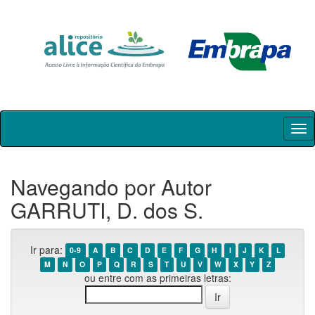
Skip
navigation
Navegando por Autor
GARRUTI, D. dos S.
Ir para:
0-9
A
B
C
D
E
F
G
H
I
J
K
L
M
N
O
P
Q
R
S
T
U
V
W
X
Y
Z
ou entre com as primeiras letras: