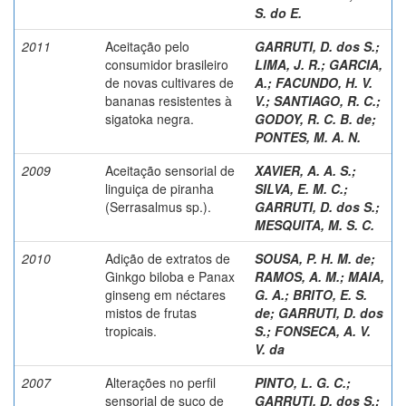
S. do E.
2011
Aceitação pelo
GARRUTI, D. dos S.
;
consumidor brasileiro
LIMA, J. R.
;
GARCIA,
de novas cultivares de
A.
;
FACUNDO, H. V.
bananas resistentes à
V.
;
SANTIAGO, R. C.
;
sigatoka negra.
GODOY, R. C. B. de
;
PONTES, M. A. N.
2009
Aceitação sensorial de
XAVIER, A. A. S.
;
linguiça de piranha
SILVA, E. M. C.
;
(Serrasalmus sp.).
GARRUTI, D. dos S.
;
MESQUITA, M. S. C.
2010
Adição de extratos de
SOUSA, P. H. M. de
;
Ginkgo biloba e Panax
RAMOS, A. M.
;
MAIA,
ginseng em néctares
G. A.
;
BRITO, E. S.
mistos de frutas
de
;
GARRUTI, D. dos
tropicais.
S.
;
FONSECA, A. V.
V. da
2007
Alterações no perfil
PINTO, L. G. C.
;
sensorial de suco de
GARRUTI, D. dos S.
;