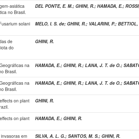
ugem-asiática
DEL PONTE, E. M.
;
GHINI, R.
;
HAMADA, E.
;
ROSSI,
ica no Brasil.
 Fusarium solani
MELO, I. S. de
;
GHINI, R.
;
VALARINI, P.
;
BETTIOL,
das de
GHINI, R.
iota do
Geográficas na
HAMADA, E.
;
GHINI, R.
;
LANA, J. T. de O.
;
SABATO
o Brasil.
Geográficas na
HAMADA, E.
;
GHINI, R.
;
LANA, J. T. de O.
;
SABATO
o Brasil.
ffects on plant
GHINI, R.
azil.
ffects on plant
HAMADA, E.
;
GHINI, R.
s invasoras em
SILVA, A. L. G.
;
SANTOS, M. S.
;
GHINI, R.