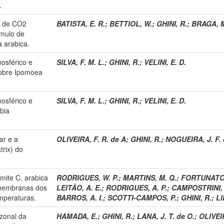
.
a de CO2
BATISTA, E. R.
;
BETTIOL, W.
;
GHINI, R.
;
BRAGA, M
úmulo de
 arabica.
osférico e
SILVA, F. M. L.
;
GHINI, R.
;
VELINI, E. D.
sobre Ipomoea
osférico e
SILVA, F. M. L.
;
GHINI, R.
;
VELINI, E. D.
bia
ar e a
OLIVEIRA, F. R. de A
;
GHINI, R.
;
NOGUEIRA, J. F. 
trix) do
ite C. arabica
RODRIGUES, W. P.
;
MARTINS, M. Q.
;
FORTUNATO,
 membranas dos
LEITÃO, A. E.
;
RODRIGUES, A. P.
;
CAMPOSTRINI, 
emperaturas.
BARROS, A. I.
;
SCOTTI-CAMPOS, P.
;
GHINI, R.
;
LI
azonal da
HAMADA, E.
;
GHINI, R.
;
LANA, J. T. de O.
;
OLIVEI