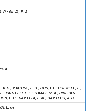
. R.
;
SILVA, E. A.
de A.
 A. S.
;
MARTINS, L. D.
;
PAIS, I. P.
;
COLWELL, F.
;
E.
;
PARTELLI, F. L.
;
TOMAZ, M. A.
;
RIBEIRO-
DON, F. C.
;
DAMATTA, F. M.
;
RAMALHO, J. C.
RA, E. de