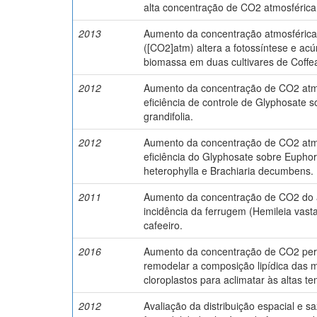
alta concentração de CO2 atmosférica
2013
Aumento da concentração atmosféric
([CO2]atm) altera a fotossíntese e ac
biomassa em duas cultivares de Coffea
2012
Aumento da concentração de CO2 atm
eficiência de controle de Glyphosate 
grandifolia.
2012
Aumento da concentração de CO2 atm
eficiência do Glyphosate sobre Euphor
heterophylla e Brachiaria decumbens.
2011
Aumento da concentração de CO2 do 
incidência da ferrugem (Hemileia vasta
cafeeiro.
2016
Aumento da concentração de CO2 perm
remodelar a composição lipídica das
cloroplastos para aclimatar às altas t
2012
Avaliação da distribuição espacial e s