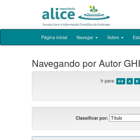
Skip
Página inicial
Navegar
Sobre
Est
navigation
Navegando por Autor GHI
Ir para:
0-9
A
B
Classificar por: