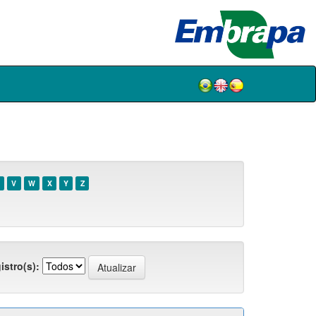
V
W
X
Y
Z
istro(s):