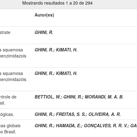
Mostrando resultados 1 a 20 de 294
Autor(es)
strate
GHINI, R.
tis squamosa
GHINI, R.
;
KIMATI, H.
 benzimidazois
tis squamosa
GHINI, R.
;
KIMATI, H.
 benzimidazóis
ntrole de
BETTIOL, W.
;
GHINI, R.
;
MORANDI, M. A. B.
il.
ógicas.
GHINI, R.
;
FREITAS, S. S.
;
OLIVEIRA, A. R.
cas globais
GHINI, R.
;
HAMADA, E.
;
GONÇALVES, R. R. V.
;
GA
o Brasil.