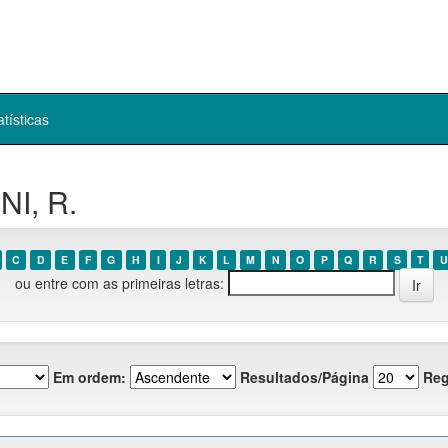
atísticas
NI, R.
C
D
E
F
G
H
I
J
K
L
M
N
O
P
Q
R
S
T
U
ou entre com as primeiras letras:
Em ordem:
Resultados/Página
Reg