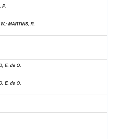
 P.
 W.
;
MARTINS, R.
, E. de O.
, E. de O.