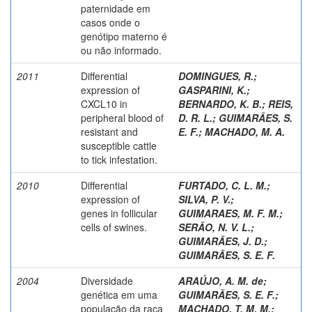
paternidade em
casos onde o
genótipo materno é
ou não informado.
2011
Differential
DOMINGUES, R.
;
expression of
GASPARINI, K.
;
CXCL10 in
BERNARDO, K. B.
;
REIS,
peripheral blood of
D. R. L.
;
GUIMARÃES, S.
resistant and
E. F.
;
MACHADO, M. A.
susceptible cattle
to tick infestation.
2010
Differential
FURTADO, C. L. M.
;
expression of
SILVA, P. V.
;
genes in follicular
GUIMARAES, M. F. M.
;
cells of swines.
SERÃO, N. V. L.
;
GUIMARÃES, J. D.
;
GUIMARÃES, S. E. F.
2004
Diversidade
ARAÚJO, A. M. de
;
genética em uma
GUIMARÃES, S. E. F.
;
população da raça
MACHADO, T. M. M.
;