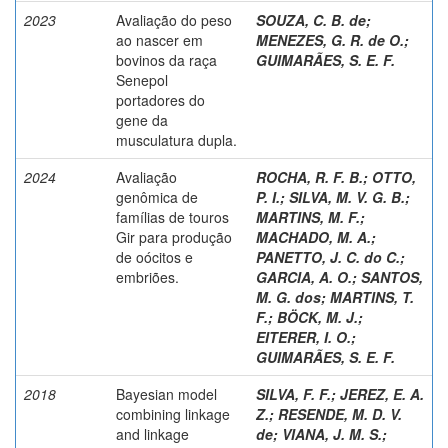
2023
Avaliação do peso
SOUZA, C. B. de
;
ao nascer em
MENEZES, G. R. de O.
;
bovinos da raça
GUIMARÃES, S. E. F.
Senepol
portadores do
gene da
musculatura dupla.
2024
Avaliação
ROCHA, R. F. B.
;
OTTO,
genômica de
P. I.
;
SILVA, M. V. G. B.
;
famílias de touros
MARTINS, M. F.
;
Gir para produção
MACHADO, M. A.
;
de oócitos e
PANETTO, J. C. do C.
;
embriões.
GARCIA, A. O.
;
SANTOS,
M. G. dos
;
MARTINS, T.
F.
;
BÖCK, M. J.
;
EITERER, I. O.
;
GUIMARÃES, S. E. F.
2018
Bayesian model
SILVA, F. F.
;
JEREZ, E. A.
combining linkage
Z.
;
RESENDE, M. D. V.
and linkage
de
;
VIANA, J. M. S.
;