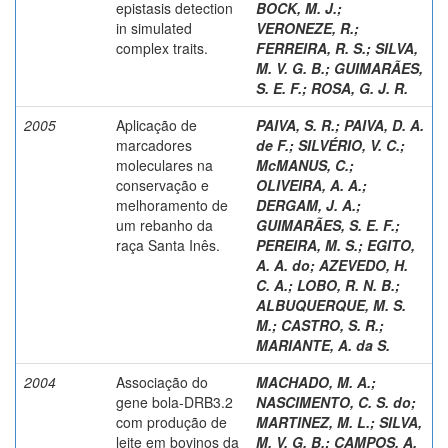
epistasis detection
BOCK, M. J.
;
in simulated
VERONEZE, R.
;
complex traits.
FERREIRA, R. S.
;
SILVA,
M. V. G. B.
;
GUIMARÃES,
S. E. F.
;
ROSA, G. J. R.
2005
Aplicação de
PAIVA, S. R.
;
PAIVA, D. A.
marcadores
de F.
;
SILVÉRIO, V. C.
;
moleculares na
McMANUS, C.
;
conservação e
OLIVEIRA, A. A.
;
melhoramento de
DERGAM, J. A.
;
um rebanho da
GUIMARÃES, S. E. F.
;
raça Santa Inês.
PEREIRA, M. S.
;
EGITO,
A. A. do
;
AZEVEDO, H.
C. A.
;
LOBO, R. N. B.
;
ALBUQUERQUE, M. S.
M.
;
CASTRO, S. R.
;
MARIANTE, A. da S.
2004
Associação do
MACHADO, M. A.
;
gene bola-DRB3.2
NASCIMENTO, C. S. do
;
com produção de
MARTINEZ, M. L.
;
SILVA,
leite em bovinos da
M. V. G. B.
;
CAMPOS, A.