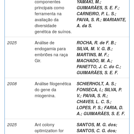
componentes
YAMAKI, M.
;
principais como
GUIMARÃES, S. E. F.
;
ferramenta na
CARNEIRO, P. L. S.
;
avaliação da
PAIVA, S. R.
;
MARIANTE,
diversidade
A. da S.
genética de suínos.
2025
Análise de
ROCHA, R. de F. B.
;
endogamia para
SILVA, M. V. G. B.
;
embriões na raça
MARTINS, M. F.
;
Gir.
MACHADO, M. A.
;
PANETTO, J. C. do C.
;
GUIMARÃES, S. E. F.
2008
Análise filogenética
SCHIERHOLT, A. S.
;
do gene da
FONSECA, I.
;
SILVA, P.
miogenina.
V.
;
PAIVA, S. R.
;
CHAVES, L. C. S.
;
LOPES, P. S.
;
FARIA, D.
A.
;
GUIMARÃES, S. E. F.
2025
Ant colony
SANTOS, M. G. dos
;
optimization for
SANTOS, C. G. dos
;