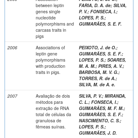
between leptin
FARIA, D. A. de
;
SILVA,
genes single
P. V.
;
FONSECA, I.
;
nucleotide
LOPES, P. S.
;
polymorphisms and
GUIMARÃES, S. E. F.
carcass traits in
pigs
2006
Associations of
PEIXOTO, J. de O.
;
leptin gene
GUIMARÃES, S. E. F.
;
polymorphisms
LOPES, P. S.
;
SOARES,
with production
M. A. M.
;
PIRES, A. V.
;
traits in pigs.
BARBOSA, M. V. G.
;
TORRES, R. de A.
;
SILVA, M. de A. e.
2007
Avaliação de dois
SILVA, P. V.
;
MIRANDA,
métodos para
C. L.
;
FONSECA, I.
;
extração de RNA
GUIMARÃES, M. F. M.
;
total de células da
GUIMARÃES, S. E. F.
;
granulosa de
NASCIMENTO, C. S.
;
fêmeas suínas.
LOPES, P. S.
;
GUIMARÃES, J. D.