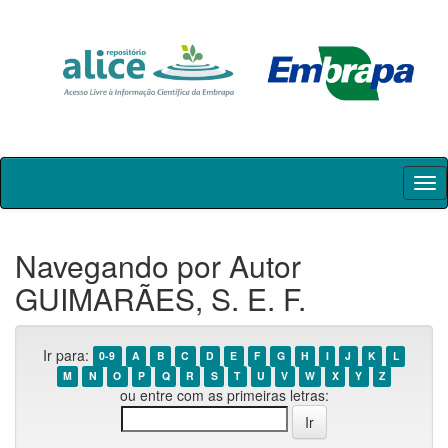
Skip
navigation
Navegando por Autor
GUIMARÃES, S. E. F.
Ir para:
0-9
A
B
C
D
E
F
G
H
I
J
K
L
M
N
O
P
Q
R
S
T
U
V
W
X
Y
Z
ou entre com as primeiras letras: