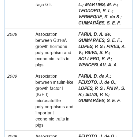
raça Gir.
L.
;
MARTINS, M. F.
;
TEODORO, R. L.
;
VERNEQUE, R. da S.
;
GUIMARÃES, S. E. F.
2006
Association
FARIA, D. A. de
;
between G316A
GUIMARÃES, S. E. F.
;
growth hormone
LOPES, P. S.
;
PIRES, A.
polymorphism and
V.
;
PAIVA, S. R.
;
economic traits in
SOLLERO, B. P.
;
pigs.
WENCESLAU, A. A.
2009
Association
FARIA, D. de A.
;
between insulin-like
PEIXOTO, J. de O.
;
growth factor I
LOPES, P. S.
;
PAIVA, S.
(IGF-I)
R.
;
SILVA, P. V.
;
microsatellite
GUIMARÃES, S. E. F.
polymorphisms and
important
economic traits in
pigs.
2009
Association
PEIXOTO, J. de O.
;