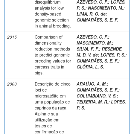
disequilibrium
AZEVEDO, C. F.
;
LOPES,
analysis for low
P. S.
;
NASCIMENTO, M.
;
density-based
LIMA, R. O. de
;
genomic selection
GUIMARÃES, S. E. F.
in animal breeding.
2015
Comparison of
AZEVEDO, C. F.
;
dimensionality
NASCIMENTO, M.
;
reduction methods
SILVA, F. F.
;
RESENDE,
to predict genomic
M. D. V. de
;
LOPES, P. S.
;
breeding values for
GUIMARÃES, S. E. F.
;
carcass traits in
GLÓRIA, L. S.
pigs.
2003
Descrição de cinco
ARAÚJO, A. M.
;
loci de
GUIMARÃES, S. E. F.
;
microsatélite em
COLUMBIANO, V. S.
;
uma população de
TEIXEIRA, M. R.
;
LOPES,
caprinos da raça
P. S.
Alpina e sua
utilização em
testes de
confirmação de