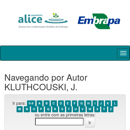
Skip
navigation
Navegando por Autor
KLUTHCOUSKI, J.
Ir para:
0-9
A
B
C
D
E
F
G
H
I
J
K
L
M
N
O
P
Q
R
S
T
U
V
W
X
Y
Z
ou entre com as primeiras letras: