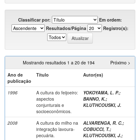
Classificar por:
Em ordem:
Resultados/Página
Registro(s):
Mostrando resultados 1 a 20 de 194
Próximo >
Ano de
Título
Autor(es)
publicação
1996
A cultura do feijoeiro:
YOKOYAMA, L. P.
;
aspectos
BANNO, K.
;
conjunturais e
KLUTHCOUSKI, J.
socioeconômicos.
2008
A cultura do milho na
ALVARENGA, R. C.
;
integração lavoura-
COBUCCI, T.
;
pecuária.
KLUTHCOUSKI, J.
;