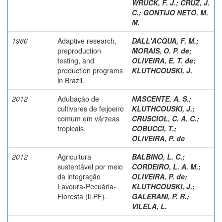
WRUCK, F. J.
;
CRUZ, J.
C.
;
GONTIJO NETO, M.
M.
1986
Adaptive research,
DALL'ACQUA, F. M.
;
preproduction
MORAIS, O. P. de
;
testing, and
OLIVEIRA, E. T. de
;
production programs
KLUTHCOUSKI, J.
in Brazil.
2012
Adubação de
NASCENTE, A. S.
;
cultivares de feijoeiro
KLUTHCOUSKI, J.
;
comum em várzeas
CRUSCIOL, C. A. C.
;
tropicais.
COBUCCI, T.
;
OLIVEIRA, P. de
2012
Agricultura
BALBINO, L. C.
;
sustentável por meio
CORDEIRO, L. A. M.
;
da integração
OLIVEIRA, P. de
;
Lavoura-Pecuária-
KLUTHCOUSKI, J.
;
Floresta (iLPF).
GALERANI, P. R.
;
VILELA, L.