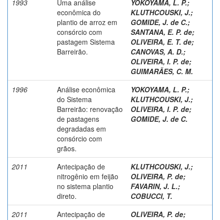
1993
Uma análise
YOKOYAMA, L. P.
;
econômica do
KLUTHCOUSKI, J.
;
plantio de arroz em
GOMIDE, J. de C.
;
consórcio com
SANTANA, E. P. de
;
pastagem Sistema
OLIVEIRA, E. T. de
;
Barreirão.
CANOVAS, A. D.
;
OLIVEIRA, I. P. de
;
GUIMARÃES, C. M.
1996
Análise econômica
YOKOYAMA, L. P.
;
do Sistema
KLUTHCOUSKI, J.
;
Barreirão: renovação
OLIVEIRA, I. P. de
;
de pastagens
GOMIDE, J. de C.
degradadas em
consórcio com
grãos.
2011
Antecipação de
KLUTHCOUSKI, J.
;
nitrogênio em feijão
OLIVEIRA, P. de
;
no sistema plantio
FAVARIN, J. L.
;
direto.
COBUCCI, T.
2011
Antecipação de
OLIVEIRA, P. de
;