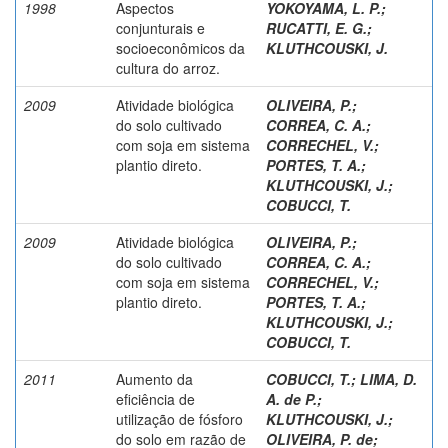
1998
Aspectos
YOKOYAMA, L. P.
;
conjunturais e
RUCATTI, E. G.
;
socioeconômicos da
KLUTHCOUSKI, J.
cultura do arroz.
2009
Atividade biológica
OLIVEIRA, P.
;
do solo cultivado
CORREA, C. A.
;
com soja em sistema
CORRECHEL, V.
;
plantio direto.
PORTES, T. A.
;
KLUTHCOUSKI, J.
;
COBUCCI, T.
2009
Atividade biológica
OLIVEIRA, P.
;
do solo cultivado
CORREA, C. A.
;
com soja em sistema
CORRECHEL, V.
;
plantio direto.
PORTES, T. A.
;
KLUTHCOUSKI, J.
;
COBUCCI, T.
2011
Aumento da
COBUCCI, T.
;
LIMA, D.
eficiência de
A. de P.
;
utilização de fósforo
KLUTHCOUSKI, J.
;
do solo em razão de
OLIVEIRA, P. de
;