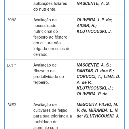
aplicações foliares
NASCENTE, A. S.
do nutriente.
1982
Avaliação da
OLIVEIRA, I. P. de
;
necessidade
AIDAR, H.
;
nutricional do
KLUTHCOUSKI, J.
feijoeiro ao fósforo
em cultura não
irrigada em solos de
cerrado.
2011
Avaliação de
NASCENTE, A. S.
;
Biozyme na
DANTAS, D. dos S.
;
produtividade do
COBUCCI, T.
;
LIMA, D.
feijoeiro.
A. de P.
;
KLUTHCOUSKI, J.
;
OLIVEIRA, P. de
1982
Avaliação de
MESQUITA FILHO, M.
cultivares de feijão
V. de
;
MIRANDA, L. N.
para sua tolerância a
de
;
KLUTHCOUSKI, J.
toxicidade de
alumínio com