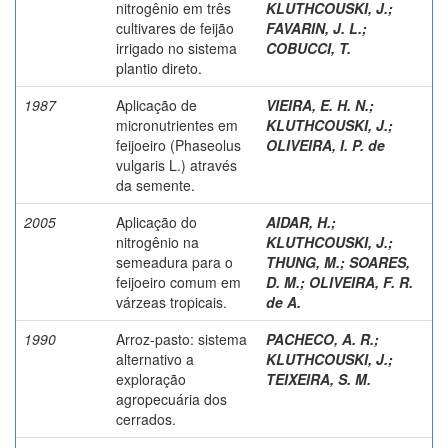
nitrogênio em três
KLUTHCOUSKI, J.
;
cultivares de feijão
FAVARIN, J. L.
;
irrigado no sistema
COBUCCI, T.
plantio direto.
1987
Aplicação de
VIEIRA, E. H. N.
;
micronutrientes em
KLUTHCOUSKI, J.
;
feijoeiro (Phaseolus
OLIVEIRA, I. P. de
vulgaris L.) através
da semente.
2005
Aplicação do
AIDAR, H.
;
nitrogênio na
KLUTHCOUSKI, J.
;
semeadura para o
THUNG, M.
;
SOARES,
feijoeiro comum em
D. M.
;
OLIVEIRA, F. R.
várzeas tropicais.
de A.
1990
Arroz-pasto: sistema
PACHECO, A. R.
;
alternativo a
KLUTHCOUSKI, J.
;
exploração
TEIXEIRA, S. M.
agropecuária dos
cerrados.