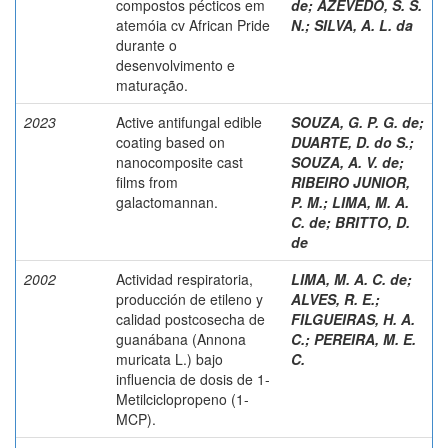
compostos pécticos em
de
;
AZEVEDO, S. S.
atemóia cv African Pride
N.
;
SILVA, A. L. da
durante o
desenvolvimento e
maturação.
2023
Active antifungal edible
SOUZA, G. P. G. de
;
coating based on
DUARTE, D. do S.
;
nanocomposite cast
SOUZA, A. V. de
;
films from
RIBEIRO JUNIOR,
galactomannan.
P. M.
;
LIMA, M. A.
C. de
;
BRITTO, D.
de
2002
Actividad respiratoria,
LIMA, M. A. C. de
;
producción de etileno y
ALVES, R. E.
;
calidad postcosecha de
FILGUEIRAS, H. A.
guanábana (Annona
C.
;
PEREIRA, M. E.
muricata L.) bajo
C.
influencia de dosis de 1-
Metilciclopropeno (1-
MCP).