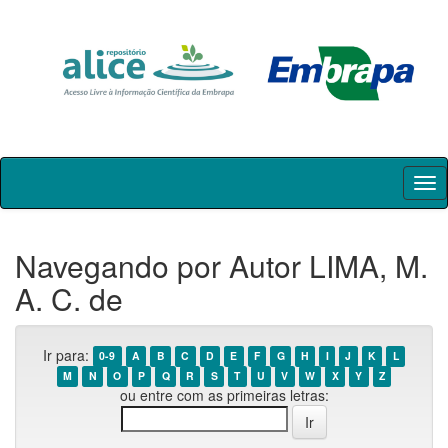
Skip
navigation
Navegando por Autor LIMA, M.
A. C. de
Ir para:
0-9
A
B
C
D
E
F
G
H
I
J
K
L
M
N
O
P
Q
R
S
T
U
V
W
X
Y
Z
ou entre com as primeiras letras: