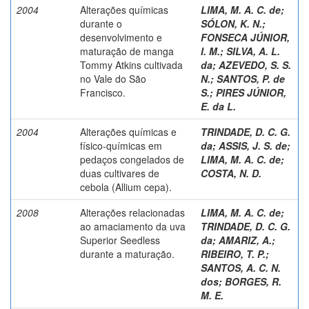
2004
Alterações químicas
LIMA, M. A. C. de
;
durante o
SÓLON, K. N.
;
desenvolvimento e
FONSECA JÚNIOR,
maturação de manga
I. M.
;
SILVA, A. L.
Tommy Atkins cultivada
da
;
AZEVEDO, S. S.
no Vale do São
N.
;
SANTOS, P. de
Francisco.
S.
;
PIRES JÚNIOR,
E. da L.
2004
Alterações químicas e
TRINDADE, D. C. G.
físico-químicas em
da
;
ASSIS, J. S. de
;
pedaços congelados de
LIMA, M. A. C. de
;
duas cultivares de
COSTA, N. D.
cebola (Allium cepa).
2008
Alterações relacionadas
LIMA, M. A. C. de
;
ao amaciamento da uva
TRINDADE, D. C. G.
Superior Seedless
da
;
AMARIZ, A.
;
durante a maturação.
RIBEIRO, T. P.
;
SANTOS, A. C. N.
dos
;
BORGES, R.
M. E.