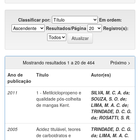
Classificar por:
Em ordem:
Resultados/Página
Registro(s):
Mostrando resultados 1 a 20 de 464
Próximo >
Ano de
Título
Autor(es)
publicação
2011
1 - Metilciclopropeno e
SILVA, M. C. A. da
;
qualidade pós-colheita
SOUZA, S. O. de
;
de mangas Kent.
LIMA, M. A. C. de
;
TRINDADE, D. C. G.
da
;
ROSATTI, S. R.
2005
Acidez titulável, teores
TRINDADE, D. C. G.
de carboidratos e
da
;
LIMA, M. A. C.