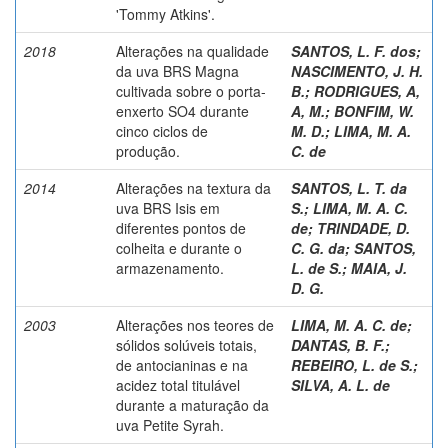
'Tommy Atkins'.
2018
Alterações na qualidade
SANTOS, L. F. dos
;
da uva BRS Magna
NASCIMENTO, J. H.
cultivada sobre o porta-
B.
;
RODRIGUES, A,
enxerto SO4 durante
A, M.
;
BONFIM, W.
cinco ciclos de
M. D.
;
LIMA, M. A.
produção.
C. de
2014
Alterações na textura da
SANTOS, L. T. da
uva BRS Isis em
S.
;
LIMA, M. A. C.
diferentes pontos de
de
;
TRINDADE, D.
colheita e durante o
C. G. da
;
SANTOS,
armazenamento.
L. de S.
;
MAIA, J.
D. G.
2003
Alterações nos teores de
LIMA, M. A. C. de
;
sólidos solúveis totais,
DANTAS, B. F.
;
de antocianinas e na
REBEIRO, L. de S.
;
acidez total titulável
SILVA, A. L. de
durante a maturação da
uva Petite Syrah.