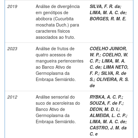
2019
Análise de divergência
SILVA, F. R. da
;
em genótipos de
LIMA, M. A. C. de
;
abóbora (Cucurbita
BORGES, R. M. E.
moschata Duch.) para
caracteres físicos
associados ao fruto.
2023
Análise de frutos de
COELHO JUNIOR,
quatro acessos de
W. P.
;
COELHO, W.
mangueira pertencentes
C. P.
;
LIMA, M. A.
ao Banco Ativo de
C. de
;
LIMA NETO,
Germoplasma da
F. P.
;
SILVA, R. de
Embrapa Semiárido.
S.
;
OLIVEIRA, R. S.
de
2012
Análise sensorial do
RYBKA, A. C. P.
;
suco de aceroleiras do
SOUZA, F. de F.
;
Banco Ativo de
DEON, M. D. I.
;
Germoplasma da
ALMEIDA, L. C. P.
;
Embrapa Semiárido.
LIMA, M. A. C. de
;
CASTRO, J. M. da
C. e