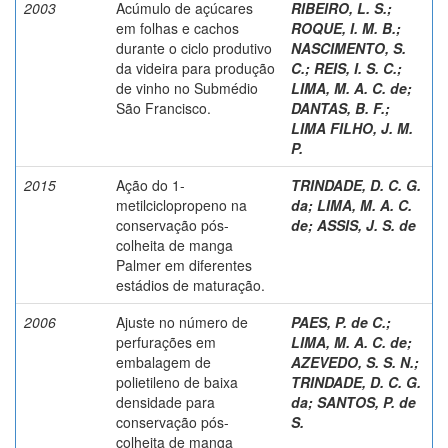
2003
Acúmulo de açúcares
RIBEIRO, L. S.
;
em folhas e cachos
ROQUE, I. M. B.
;
durante o ciclo produtivo
NASCIMENTO, S.
da videira para produção
C.
;
REIS, I. S. C.
;
de vinho no Submédio
LIMA, M. A. C. de
;
São Francisco.
DANTAS, B. F.
;
LIMA FILHO, J. M.
P.
2015
Ação do 1-
TRINDADE, D. C. G.
metilciclopropeno na
da
;
LIMA, M. A. C.
conservação pós-
de
;
ASSIS, J. S. de
colheita de manga
Palmer em diferentes
estádios de maturação.
2006
Ajuste no número de
PAES, P. de C.
;
perfurações em
LIMA, M. A. C. de
;
embalagem de
AZEVEDO, S. S. N.
;
polietileno de baixa
TRINDADE, D. C. G.
densidade para
da
;
SANTOS, P. de
conservação pós-
S.
colheita de manga