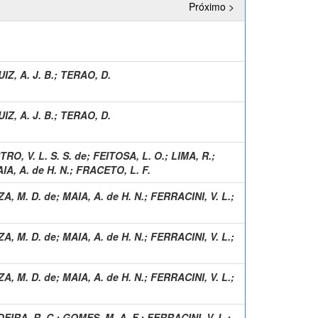
Próximo >
UIZ, A. J. B.
;
TERAO, D.
UIZ, A. J. B.
;
TERAO, D.
RO, V. L. S. S. de
;
FEITOSA, L. O.
;
LIMA, R.
;
IA, A. de H. N.
;
FRACETO, L. F.
A, M. D. de
;
MAIA, A. de H. N.
;
FERRACINI, V. L.
;
A, M. D. de
;
MAIA, A. de H. N.
;
FERRACINI, V. L.
;
A, M. D. de
;
MAIA, A. de H. N.
;
FERRACINI, V. L.
;
EIRA, R. C.
;
GOMES, M. A. F.
;
FERRACINI, V. L.
;