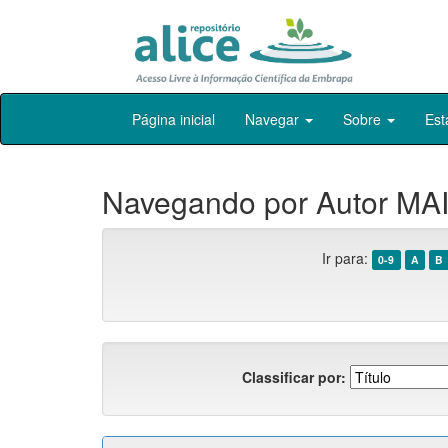
Skip
Página inicial
Navegar
Sobre
Est
navigation
Navegando por Autor MAIA
Ir para:
0-9
A
B
Classificar por: