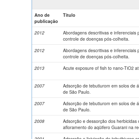
Ano de
Título
publicação
2012
Abordagens descritivas e inferenciais 
controle de doenças pós-colheita.
2012
Abordagens descritivas e inferenciais 
controle de doenças pós-colheita.
2013
Acute exposure of fish to nano-TiO2 at e
2007
Adsorção de tebutiurom em solos de á
de São Paulo.
2007
Adsorção de tebutiurom em solos de á
de São Paulo.
2008
Adsorção e dessorção dos herbicidas 
afloramento do aqüifero Guarani na re
2001
Adsorção e lixiviação de tebuthiuron em