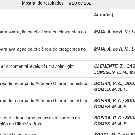
Mostrando resultados 1 a 20 de 232
Autor(es)
para avaliação da eficiência de bioagentes no
MAIA, A. de H. N.
;
L
para avaliação da eficiência de bioagentes no
MAIA, A. de H. N.
;
L
nvironmental levels of ultraviolet light.
CLEMENTE, Z.
;
CAST
JONSSON, C. M.
;
MA
rea de recarga do Aqüífero Guarani no estado
BOEIRA, R. C.
;
SOUZ
GOMES, M. A. F.
rea de recarga do Aqüífero Guarani no estado
BOEIRA, R. C.
;
SOUZ
GOMES, M. A. F.
diuron e tebutiuron em solos das áreas de
BOEIRA, R. C.
;
SOUZ
gião de Ribeirão Preto.
GOMES, M. A. F.
 três tipos de solo.
SOUZA, M. D. de
;
BO