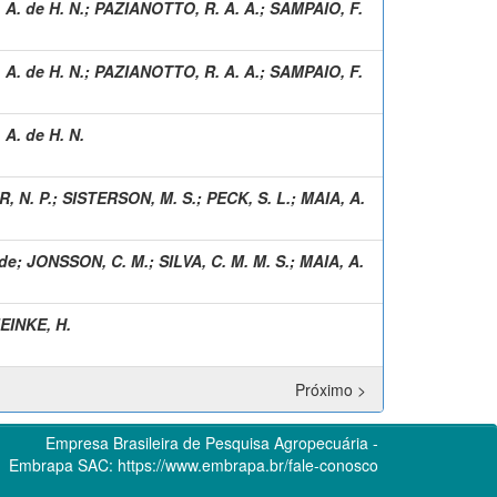
 A. de H. N.
;
PAZIANOTTO, R. A. A.
;
SAMPAIO, F.
 A. de H. N.
;
PAZIANOTTO, R. A. A.
;
SAMPAIO, F.
 A. de H. N.
, N. P.
;
SISTERSON, M. S.
;
PECK, S. L.
;
MAIA, A.
 de
;
JONSSON, C. M.
;
SILVA, C. M. M. S.
;
MAIA, A.
EINKE, H.
Próximo >
Empresa Brasileira de Pesquisa Agropecuária -
Embrapa
SAC:
https://www.embrapa.br/fale-conosco