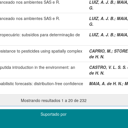
alanceado nos ambientes SAS e R.
LUIZ, A. J. B.
;
MAIA,
G.
alanceado nos ambientes SAS e R.
LUIZ, A. J. B.
;
MAIA,
G.
gropecuário: subsídios para determinação de
LUIZ, A. J. B.
;
MAIA,
resistance to pesticides using spatially complex
CAPRIO, M.
;
STORER
de H. N.
utida introduction in the environment: an
CASTRO, V. L. S. S.
de H. N.
bilistic forecasts: distribution-free confidence
MAIA, A. de H. N.
;
M
Mostrando resultados 1 a 20 de 232
Suportado por