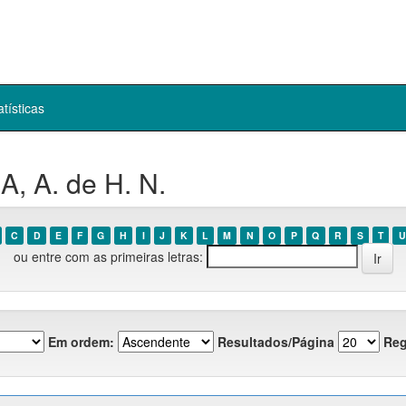
atísticas
, A. de H. N.
C
D
E
F
G
H
I
J
K
L
M
N
O
P
Q
R
S
T
U
ou entre com as primeiras letras:
Em ordem:
Resultados/Página
Reg