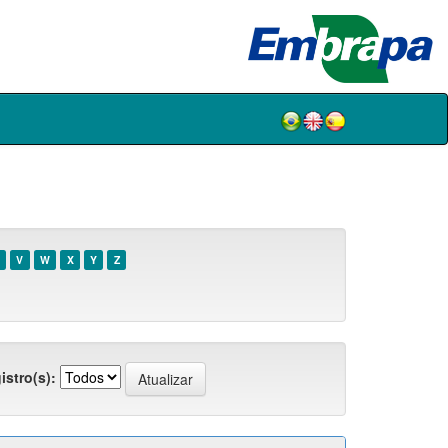
V
W
X
Y
Z
istro(s):