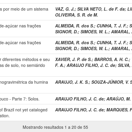
os por meio de um sistema
VAZ, G. J.
;
SILVA NETO, L. de F. da
;
LI
OLIVEIRA, S. R. de M.
de-açúcar nas frações
ALMEIDA, R. dos S.
;
CUNHA, T. J. F.
;
S
SIGNOR, D.
;
SIMOES, W. L.
;
AMARAL, A
de-açúcar nas frações
ALMEIDA, R. dos S.
;
CUNHA, T. J. F.
;
S
SIGNOR, D.
;
SIMOES, W. L.
;
AMARAL, A
r diferentes métodos e seu
XAVIER, J. P. de S.
;
BARROS, A. H. C.
;
as de solo, no semiárido
F. A.
;
ARAUJO FILHO, J. C. de
;
SILVA, 
mogravimétrica da humina
ARAUJO, J. K. S.
;
SOUZA-JÚNIOR, V. S
co - Parte 7: Solos.
ARAUJO FILHO, J. C. de
;
ARAÚJO, M. 
of Brazil not yet cataloged
ARAUJO FILHO, J. C. de
;
MARQUES, F.
ation.
Mostrando resultados 1 a 20 de 55