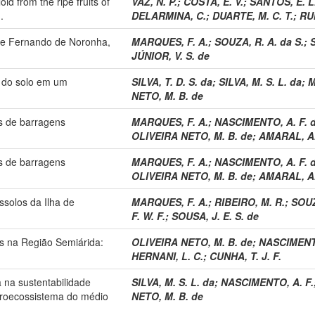
id from the ripe fruits of
VAZ, N. P.
;
COSTA, E. V.
;
SANTOS, E. L
.
DELARMINA, C.
;
DUARTE, M. C. T.
;
RUI
 de Fernando de Noronha,
MARQUES, F. A.
;
SOUZA, R. A. da S.
;
S
JÚNIOR, V. S. de
s do solo em um
SILVA, T. D. S. da
;
SILVA, M. S. L. da
;
M
NETO, M. B. de
os de barragens
MARQUES, F. A.
;
NASCIMENTO, A. F. 
OLIVEIRA NETO, M. B. de
;
AMARAL, A.
os de barragens
MARQUES, F. A.
;
NASCIMENTO, A. F. 
OLIVEIRA NETO, M. B. de
;
AMARAL, A.
ssolos da Ilha de
MARQUES, F. A.
;
RIBEIRO, M. R.
;
SOUZ
F. W. F.
;
SOUSA, J. E. S. de
is na Região Semiárida:
OLIVEIRA NETO, M. B. de
;
NASCIMENTO
HERNANI, L. C.
;
CUNHA, T. J. F.
 na sustentabilidade
SILVA, M. S. L. da
;
NASCIMENTO, A. F.
roecossistema do médio
NETO, M. B. de