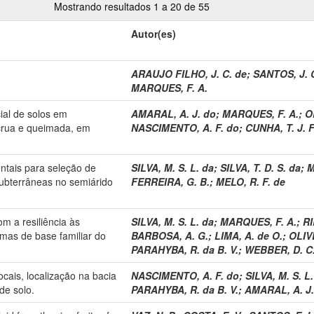
Mostrando resultados 1 a 20 de 55
Autor(es)
ARAUJO FILHO, J. C. de
;
SANTOS, J. C
MARQUES, F. A.
ial de solos em
AMARAL, A. J. do
;
MARQUES, F. A.
;
O
crua e queimada, em
NASCIMENTO, A. F. do
;
CUNHA, T. J. F
ntais para seleção de
SILVA, M. S. L. da
;
SILVA, T. D. S. da
;
M
ubterrâneas no semiárido
FERREIRA, G. B.
;
MELO, R. F. de
m a resiliência às
SILVA, M. S. L. da
;
MARQUES, F. A.
;
RI
mas de base familiar do
BARBOSA, A. G.
;
LIMA, A. de O.
;
OLIV
PARAHYBA, R. da B. V.
;
WEBBER, D. C
cais, localização na bacia
NASCIMENTO, A. F. do
;
SILVA, M. S. L
de solo.
PARAHYBA, R. da B. V.
;
AMARAL, A. J.