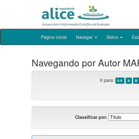
Skip
Página inicial
Navegar
Sobre
Est
navigation
Navegando por Autor MA
Ir para:
0-9
A
B
Classificar por: