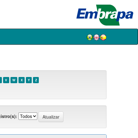
V
W
X
Y
Z
istro(s):