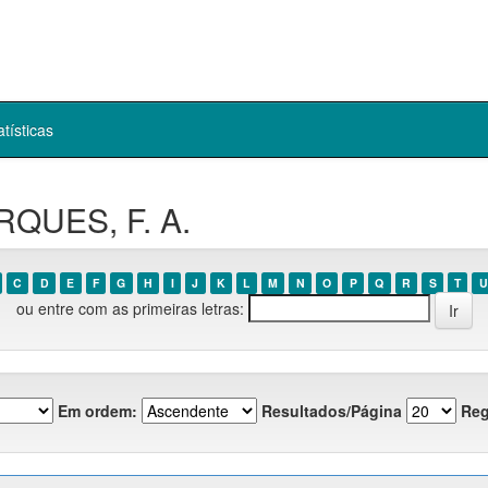
atísticas
RQUES, F. A.
C
D
E
F
G
H
I
J
K
L
M
N
O
P
Q
R
S
T
U
ou entre com as primeiras letras:
Em ordem:
Resultados/Página
Reg