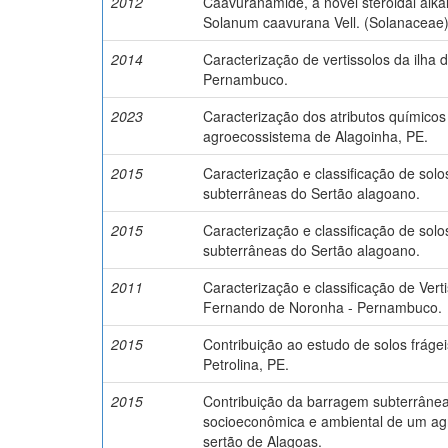
2012
Caavuranamide, a novel steroidal alkalo
Solanum caavurana Vell. (Solanaceae)
2014
Caracterização de vertissolos da ilha
Pernambuco.
2023
Caracterização dos atributos químico
agroecossistema de Alagoinha, PE.
2015
Caracterização e classificação de sol
subterrâneas do Sertão alagoano.
2015
Caracterização e classificação de sol
subterrâneas do Sertão alagoano.
2011
Caracterização e classificação de Verti
Fernando de Noronha - Pernambuco.
2015
Contribuição ao estudo de solos fráge
Petrolina, PE.
2015
Contribuição da barragem subterrânea
socioeconômica e ambiental de um ag
sertão de Alagoas.