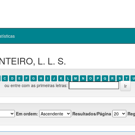
atísticas
TEIRO, L. L. S.
C
D
E
F
G
H
I
J
K
L
M
N
O
P
Q
R
S
T
U
ou entre com as primeiras letras:
Em ordem:
Resultados/Página
Reg