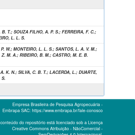
 B. T.
;
SOUZA FILHO, A. P. S.
;
FERREIRA, F. C.
;
RO, L. L. S.
 P. W.
;
MONTEIRO, L. L. S.
;
SANTOS, L. A. V. M.
;
 Z. M. A.
;
RIBEIRO, B. M.
;
CASTRO, M. E. B.
A. K. N.
;
SILVA, C. B. T.
;
LACERDA, L.
;
DUARTE,
 S.
Empresa Brasileira de Pesquisa Agropecuária -
Embrapa
SAC:
https://www.embrapa.br/fale-conosco
conteúdo do repositório está licenciado sob a Licença
Creative Commons
Atribuição - NãoComercial -
SemDerivações 4.0 Internacional.