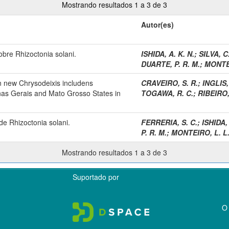
Mostrando resultados 1 a 3 de 3
Autor(es)
sobre Rhizoctonia solani.
ISHIDA, A. K. N.
;
SILVA, C.
DUARTE, P. R. M.
;
MONTEI
new Chrysodeixis includens
CRAVEIRO, S. R.
;
INGLIS,
nas Gerais and Mato Grosso States in
TOGAWA, R. C.
;
RIBEIRO,
de Rhizoctonia solani.
FERRERIA, S. C.
;
ISHIDA, 
P. R. M.
;
MONTEIRO, L. L.
Mostrando resultados 1 a 3 de 3
Suportado por
O 