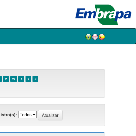
V
W
X
Y
Z
istro(s):