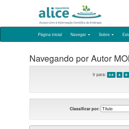
Skip
Página inicial
Navegar
Sobre
Est
navigation
Navegando por Autor MON
Ir para:
0-9
A
B
Classificar por: