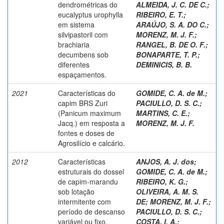
dendrométricas do
ALMEIDA, J. C. DE C.
;
eucalyptus urophylla
RIBEIRO, E. T.
;
em sistema
ARAÚJO, S. A. DO C.
;
silvipastoril com
MORENZ, M. J. F.
;
brachiaria
RANGEL, B. DE O. F.
;
decumbens sob
BONAPARTE, T. P.
;
diferentes
DEMINICIS, B. B.
espaçamentos.
2021
Características do
GOMIDE, C. A. de M.
;
capim BRS Zuri
PACIULLO, D. S. C.
;
(Panicum maximum
MARTINS, C. E.
;
Jacq.) em resposta a
MORENZ, M. J. F.
fontes e doses de
Agrosilício e calcário.
2012
Características
ANJOS, A. J. dos
;
estruturais do dossel
GOMIDE, C. A. de M.
;
de capim-marandu
RIBEIRO, K. G.
;
sob lotação
OLIVEIRA, A. M. S.
intermitente com
DE
;
MORENZ, M. J. F.
;
período de descanso
PACIULLO, D. S. C.
;
variável ou fixo.
COSTA, I. A.
;