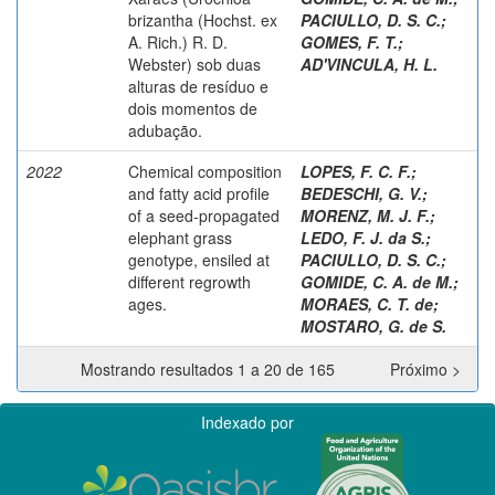
brizantha (Hochst. ex
PACIULLO, D. S. C.
;
A. Rich.) R. D.
GOMES, F. T.
;
Webster) sob duas
AD'VINCULA, H. L.
alturas de resíduo e
dois momentos de
adubação.
2022
Chemical composition
LOPES, F. C. F.
;
and fatty acid profile
BEDESCHI, G. V.
;
of a seed-propagated
MORENZ, M. J. F.
;
elephant grass
LEDO, F. J. da S.
;
genotype, ensiled at
PACIULLO, D. S. C.
;
different regrowth
GOMIDE, C. A. de M.
;
ages.
MORAES, C. T. de
;
MOSTARO, G. de S.
Mostrando resultados 1 a 20 de 165
Próximo >
Indexado por