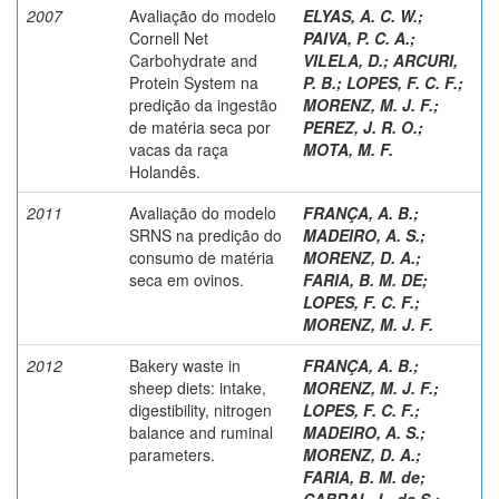
2007
Avaliação do modelo
ELYAS, A. C. W.
;
Cornell Net
PAIVA, P. C. A.
;
Carbohydrate and
VILELA, D.
;
ARCURI,
Protein System na
P. B.
;
LOPES, F. C. F.
;
predição da ingestão
MORENZ, M. J. F.
;
de matéria seca por
PEREZ, J. R. O.
;
vacas da raça
MOTA, M. F.
Holandês.
2011
Avaliação do modelo
FRANÇA, A. B.
;
SRNS na predição do
MADEIRO, A. S.
;
consumo de matéria
MORENZ, D. A.
;
seca em ovinos.
FARIA, B. M. DE
;
LOPES, F. C. F.
;
MORENZ, M. J. F.
2012
Bakery waste in
FRANÇA, A. B.
;
sheep diets: intake,
MORENZ, M. J. F.
;
digestibility, nitrogen
LOPES, F. C. F.
;
balance and ruminal
MADEIRO, A. S.
;
parameters.
MORENZ, D. A.
;
FARIA, B. M. de
;
CABRAL, L. da S.
;