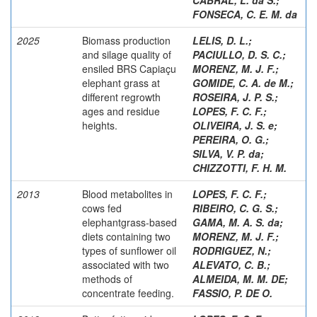
FONSECA, C. E. M. da
2025
Biomass production
LELIS, D. L.
;
and silage quality of
PACIULLO, D. S. C.
;
ensiled BRS Capiaçu
MORENZ, M. J. F.
;
elephant grass at
GOMIDE, C. A. de M.
;
different regrowth
ROSEIRA, J. P. S.
;
ages and residue
LOPES, F. C. F.
;
heights.
OLIVEIRA, J. S. e
;
PEREIRA, O. G.
;
SILVA, V. P. da
;
CHIZZOTTI, F. H. M.
2013
Blood metabolites in
LOPES, F. C. F.
;
cows fed
RIBEIRO, C. G. S.
;
elephantgrass-based
GAMA, M. A. S. da
;
diets containing two
MORENZ, M. J. F.
;
types of sunflower oil
RODRIGUEZ, N.
;
associated with two
ALEVATO, C. B.
;
methods of
ALMEIDA, M. M. DE
;
concentrate feeding.
FASSIO, P. DE O.