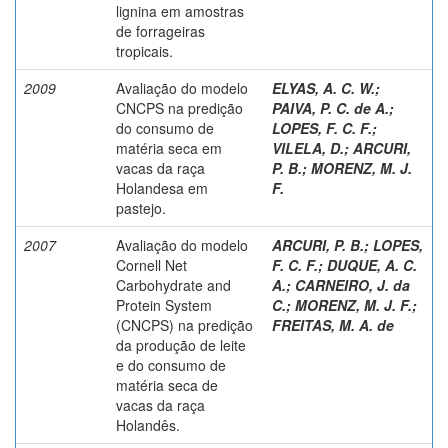
lignina em amostras
de forrageiras
tropicais.
2009
Avaliação do modelo
ELYAS, A. C. W.
;
CNCPS na predição
PAIVA, P. C. de A.
;
do consumo de
LOPES, F. C. F.
;
matéria seca em
VILELA, D.
;
ARCURI,
vacas da raça
P. B.
;
MORENZ, M. J.
Holandesa em
F.
pastejo.
2007
Avaliação do modelo
ARCURI, P. B.
;
LOPES,
Cornell Net
F. C. F.
;
DUQUE, A. C.
Carbohydrate and
A.
;
CARNEIRO, J. da
Protein System
C.
;
MORENZ, M. J. F.
;
(CNCPS) na predição
FREITAS, M. A. de
da produção de leite
e do consumo de
matéria seca de
vacas da raça
Holandês.