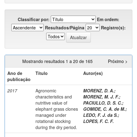
Classificar por:
Em ordem:
Resultados/Página
Registro(s):
Mostrando resultados 1 a 20 de 165
Próximo >
Ano de
Título
Autor(es)
publicação
2017
Agronomic
MORENZ, D. A.
;
characteristics and
MORENZ, M. J. F.
;
nutritive value of
PACIULLO, D. S. C.
;
elephant grass clones
GOMIDE, C. A. de M.
;
managed under
LEDO, F. J. da S.
;
rotational stocking
LOPES, F. C. F.
during the dry period.