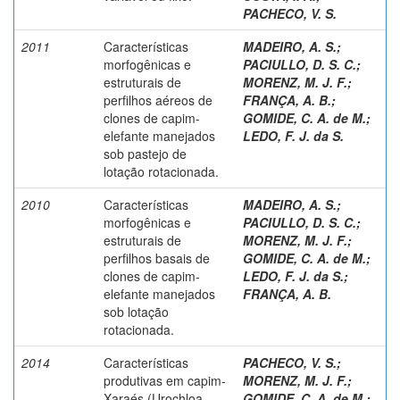
PACHECO, V. S.
2011
Características
MADEIRO, A. S.
;
morfogênicas e
PACIULLO, D. S. C.
;
estruturais de
MORENZ, M. J. F.
;
perfilhos aéreos de
FRANÇA, A. B.
;
clones de capim-
GOMIDE, C. A. de M.
;
elefante manejados
LEDO, F. J. da S.
sob pastejo de
lotação rotacionada.
2010
Características
MADEIRO, A. S.
;
morfogênicas e
PACIULLO, D. S. C.
;
estruturais de
MORENZ, M. J. F.
;
perfilhos basais de
GOMIDE, C. A. de M.
;
clones de capim-
LEDO, F. J. da S.
;
elefante manejados
FRANÇA, A. B.
sob lotação
rotacionada.
2014
Características
PACHECO, V. S.
;
produtivas em capim-
MORENZ, M. J. F.
;
Xaraés (Urochloa
GOMIDE, C. A. de M.
;