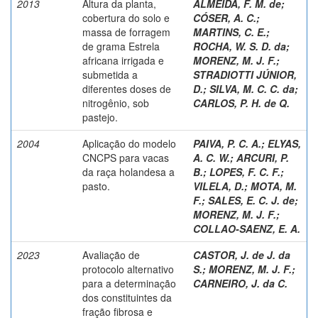
2013
Altura da planta,
ALMEIDA, F. M. de
;
cobertura do solo e
CÓSER, A. C.
;
massa de forragem
MARTINS, C. E.
;
de grama Estrela
ROCHA, W. S. D. da
;
africana irrigada e
MORENZ, M. J. F.
;
submetida a
STRADIOTTI JÚNIOR,
diferentes doses de
D.
;
SILVA, M. C. C. da
;
nitrogênio, sob
CARLOS, P. H. de Q.
pastejo.
2004
Aplicação do modelo
PAIVA, P. C. A.
;
ELYAS,
CNCPS para vacas
A. C. W.
;
ARCURI, P.
da raça holandesa a
B.
;
LOPES, F. C. F.
;
pasto.
VILELA, D.
;
MOTA, M.
F.
;
SALES, E. C. J. de
;
MORENZ, M. J. F.
;
COLLAO-SAENZ, E. A.
2023
Avaliação de
CASTOR, J. de J. da
protocolo alternativo
S.
;
MORENZ, M. J. F.
;
para a determinação
CARNEIRO, J. da C.
dos constituintes da
fração fibrosa e