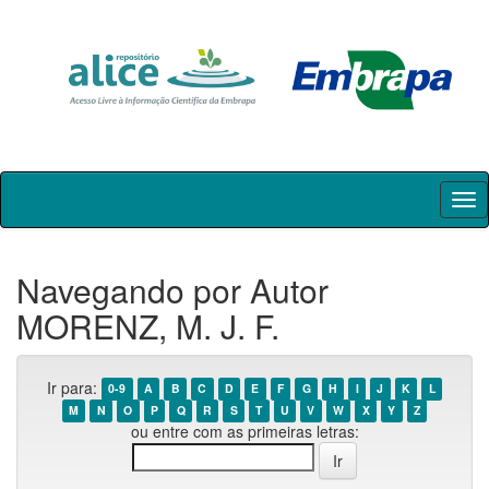
Skip
navigation
Navegando por Autor
MORENZ, M. J. F.
Ir para:
0-9
A
B
C
D
E
F
G
H
I
J
K
L
M
N
O
P
Q
R
S
T
U
V
W
X
Y
Z
ou entre com as primeiras letras: