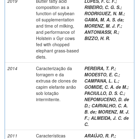
2019
Butter fatty acid
LOPES, F. C. F.
;
composition as a
RIBEIRO, C. G. S.
;
function of soybean
RODRIGUEZ, N. M.
;
oil supplementation
GAMA, M. A. S. da
;
and time of milking,
MORENZ, M. J. F.
;
and performance of
ANTONIASSI, R.
;
Holstein x Gyr cows
BIZZO, H. R.
fed with chopped
elephant grass-based
diets.
2014
Caracterização da
PEREIRA, T. P.
;
forragem e da
MODESTO, E. C.
;
extrusa de clones de
CAMPANA, L. L.
;
capim elefante anão
GOMIDE, C. A. de M.
;
sob lotação
PACIULLO, D. S. C.
;
intermitente.
NEPOMUCENO, D. de
D.
;
CARVALHO, C. A.
B. de
;
MORENZ, M. J.
F.
;
ALMEIDA, J. C. de
C.
2011
Características
ARAÚJO, R. P.
;