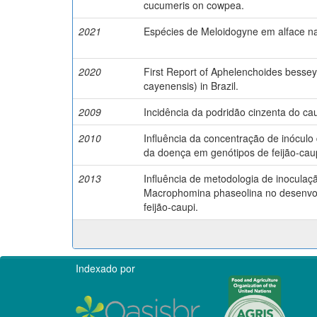
cucumeris on cowpea.
2021
Espécies de Meloidogyne em alface na
2020
First Report of Aphelenchoides besse
cayenensis) in Brazil.
2009
Incidência da podridão cinzenta do cau
2010
Influência da concentração de inócul
da doença em genótipos de feijão-caup
2013
Influência de metodologia de inoculaç
Macrophomina phaseolina no desenvol
feijão-caupi.
Indexado por