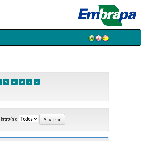
V
W
X
Y
Z
istro(s):