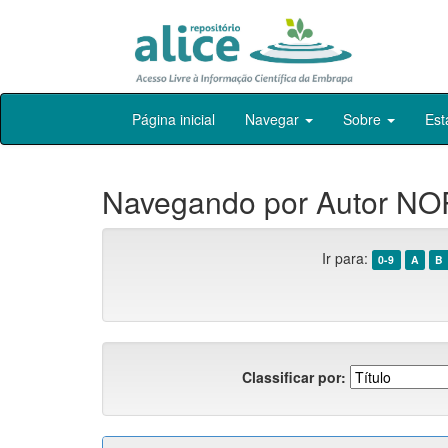
Skip
Página inicial
Navegar
Sobre
Est
navigation
Navegando por Autor NO
Ir para:
0-9
A
B
Classificar por: