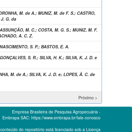
ORONHA, M. de A.
;
MUNIZ, M. de F. S.
;
CASTRO,
J. G. da
ASSUNÇÃO, M. C.
;
COSTA, M. G. S.
;
MUNIZ, M. F.
CHADO, A. C. Z.
NASCIMENTO, S. P.
;
BASTOS, E. A.
GONÇALVES, S. R.
;
SILVA, H. K.
;
SILVA, K. J. D. e
HA, M. de A.
;
SILVA, K. J. D. e
;
LOPES, Â. C. de
Próximo >
Empresa Brasileira de Pesquisa Agropecuária -
Embrapa
SAC:
https://www.embrapa.br/fale-conosco
conteúdo do repositório está licenciado sob a Licença