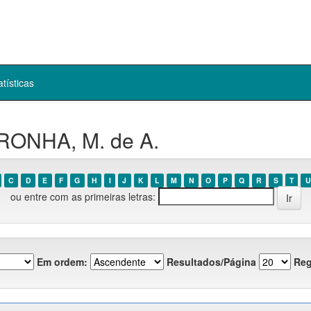
atísticas
RONHA, M. de A.
C
D
E
F
G
H
I
J
K
L
M
N
O
P
Q
R
S
T
U
ou entre com as primeiras letras:
Em ordem:
Resultados/Página
Reg