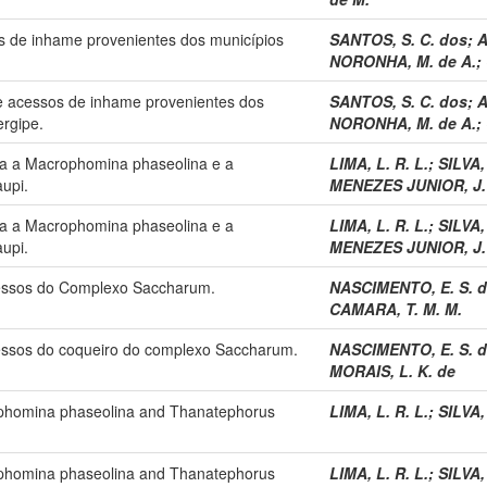
s de inhame provenientes dos municípios
SANTOS, S. C. dos
;
A
NORONHA, M. de A.
;
de acessos de inhame provenientes dos
SANTOS, S. C. dos
;
A
ergipe.
NORONHA, M. de A.
;
cia a Macrophomina phaseolina e a
LIMA, L. R. L.
;
SILVA, 
upi.
MENEZES JUNIOR, J. 
cia a Macrophomina phaseolina e a
LIMA, L. R. L.
;
SILVA, 
upi.
MENEZES JUNIOR, J. 
essos do Complexo Saccharum.
NASCIMENTO, E. S. 
CAMARA, T. M. M.
essos do coqueiro do complexo Saccharum.
NASCIMENTO, E. S. 
MORAIS, L. K. de
crophomina phaseolina and Thanatephorus
LIMA, L. R. L.
;
SILVA, 
crophomina phaseolina and Thanatephorus
LIMA, L. R. L.
;
SILVA, 