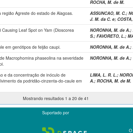
ROCHA, M. de M.
 região Agreste do estado de Alagoas.
ASSUNCAO, M. C.
;
N
J. M. da C. e
;
COSTA, 
yi Causing Leaf Spot on Yam (Dioscorea
NORONHA, M. de A.
;
S.
;
FAVORETO, L.
;
MA
le em genótipos de feijão caupi.
NORONHA, M. de A.
;
o de Macrophomina phaseolina na severidade
NORONHA, M. de A.
;
i.
ão e da concentração de inóculo de
LIMA, L. R. L.
;
NORON
vimento da podridão-cinzenta-do-caule em
A.
;
ROCHA, M. de M.
Mostrando resultados 1 a 20 de 41
Suportado por
O 