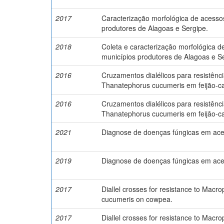
2017
Caracterização morfológica de acesso
produtores de Alagoas e Sergipe.
2018
Coleta e caracterização morfológica 
municípios produtores de Alagoas e S
2016
Cruzamentos dialélicos para resistên
Thanatephorus cucumeris em feijão-ca
2016
Cruzamentos dialélicos para resistên
Thanatephorus cucumeris em feijão-ca
2021
Diagnose de doenças fúngicas em ac
2019
Diagnose de doenças fúngicas em ac
2017
Diallel crosses for resistance to Ma
cucumeris on cowpea.
2017
Diallel crosses for resistance to Ma