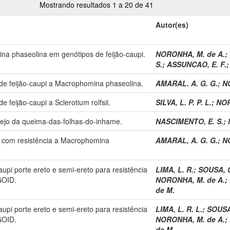
Mostrando resultados 1 a 20 de 41
Autor(es)
na phaseolina em genótipos de feijão-caupi.
NORONHA, M. de A.
;
S.
;
ASSUNCAO, E. F.
 de feijão-caupi a Macrophomina phaseolina.
AMARAL. A. G. G.
;
N
e feijão-caupi a Sclerotium rolfsii.
SILVA, L. P. P. L.
;
NOR
nejo da queima-das-folhas-do-inhame.
NASCIMENTO, E. S.
;
pi com resistência a Macrophomina
AMARAL, A. G. G.
;
N
upi porte ereto e semi-ereto para resistência
LIMA, L. R.
;
SOUSA, C
GOID.
NORONHA, M. de A.
;
de M.
upi porte ereto e semi-ereto para resistência
LIMA, L. R. L.
;
SOUSA,
GOID.
NORONHA, M. de A.
;
de M.