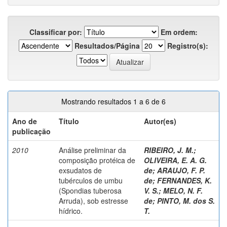
Classificar por:
Em ordem:
Resultados/Página
Registro(s):
Mostrando resultados 1 a 6 de 6
Ano de
Título
Autor(es)
publicação
2010
Análise preliminar da
RIBEIRO, J. M.
;
composição protéica de
OLIVEIRA, E. A. G.
exsudatos de
de
;
ARAUJO, F. P.
tubérculos de umbu
de
;
FERNANDES, K.
(Spondias tuberosa
V. S.
;
MELO, N. F.
Arruda), sob estresse
de
;
PINTO, M. dos S.
hídrico.
T.