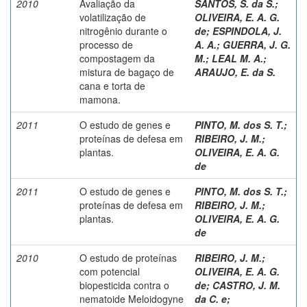
2010
Avaliação da
SANTOS, S. da S.
;
volatilização de
OLIVEIRA, E. A. G.
nitrogênio durante o
de
;
ESPINDOLA, J.
processo de
A. A.
;
GUERRA, J. G.
compostagem da
M.
;
LEAL M. A.
;
mistura de bagaço de
ARAUJO, E. da S.
cana e torta de
mamona.
2011
O estudo de genes e
PINTO, M. dos S. T.
;
proteínas de defesa em
RIBEIRO, J. M.
;
plantas.
OLIVEIRA, E. A. G.
de
2011
O estudo de genes e
PINTO, M. dos S. T.
;
proteínas de defesa em
RIBEIRO, J. M.
;
plantas.
OLIVEIRA, E. A. G.
de
2010
O estudo de proteínas
RIBEIRO, J. M.
;
com potencial
OLIVEIRA, E. A. G.
biopesticida contra o
de
;
CASTRO, J. M.
nematoide Meloidogyne
da C. e
;