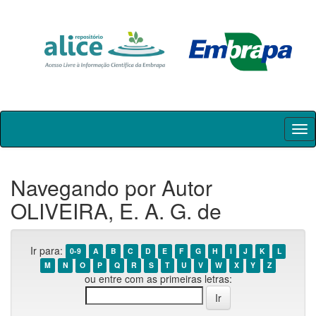
Skip
navigation
Navegando por Autor
OLIVEIRA, E. A. G. de
Ir para:
0-9
A
B
C
D
E
F
G
H
I
J
K
L
M
N
O
P
Q
R
S
T
U
V
W
X
Y
Z
ou entre com as primeiras letras: