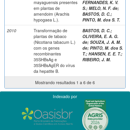
mayaguensis presentes
FERNANDES, K. V.
em plantas de
S.
;
MELO, N. F. de
;
amendoim (Arachis
BASTOS, D. C.
;
hypogaea L.).
PINTO, M. dos S. T.
2010
Transformação de
BASTOS, D. C.
;
plantas de tabaco
OLIVEIRA, E. A. G.
(Nicotiana tabacum L.)
de
;
SOUZA, J. A. M.
com os genes
de
;
PINTO, M. dos S.
recombinantes
T.
;
HANSEN, E. E. T.
;
35SHBsAg e
RIBEIRO, J. M.
35SHBsAgER do vírus
da hepatite B.
Mostrando resultados 1 a 6 de 6
Indexado por