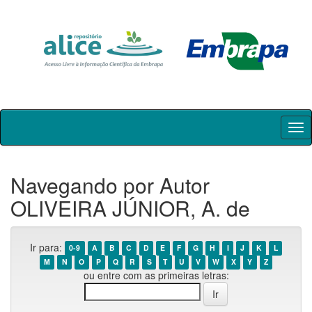
Skip
navigation
Navegando por Autor
OLIVEIRA JÚNIOR, A. de
Ir para:
0-9
A
B
C
D
E
F
G
H
I
J
K
L
M
N
O
P
Q
R
S
T
U
V
W
X
Y
Z
ou entre com as primeiras letras: