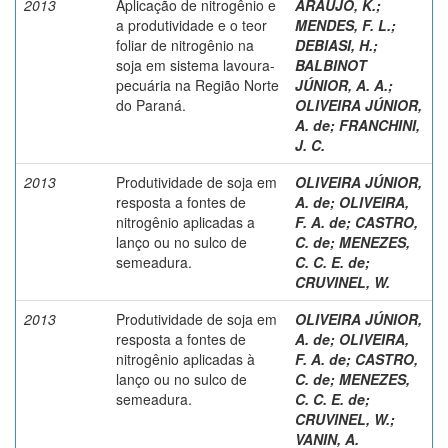
2013
Aplicação de nitrogênio e
ARAUJO, K.
;
a produtividade e o teor
MENDES, F. L.
;
foliar de nitrogênio na
DEBIASI, H.
;
soja em sistema lavoura-
BALBINOT
pecuária na Região Norte
JÚNIOR, A. A.
;
do Paraná.
OLIVEIRA JÚNIOR,
A. de
;
FRANCHINI,
J. C.
2013
Produtividade de soja em
OLIVEIRA JÚNIOR,
resposta a fontes de
A. de
;
OLIVEIRA,
nitrogênio aplicadas a
F. A. de
;
CASTRO,
lanço ou no sulco de
C. de
;
MENEZES,
semeadura.
C. C. E. de
;
CRUVINEL, W.
2013
Produtividade de soja em
OLIVEIRA JÚNIOR,
resposta a fontes de
A. de
;
OLIVEIRA,
nitrogênio aplicadas à
F. A. de
;
CASTRO,
lanço ou no sulco de
C. de
;
MENEZES,
semeadura.
C. C. E. de
;
CRUVINEL, W.
;
VANIN, A.