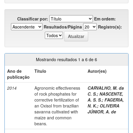
Classificar por:
Em ordem:
Resultados/Página
Registro(s):
Mostrando resultados 1 a 6 de 6
Ano de
Título
Autor(es)
publicação
2014
Agronomic effectiveness
CARVALHO, M. da
of rock phosphates for
C. S.
;
NASCENTE,
corrective fertilization of
A. S. S.
;
FAGERIA,
an Oxisol from brazilian
N. K.
;
OLIVEIRA
savanna cultivated with
JÚNIOR, A. de
maize and common
beans.