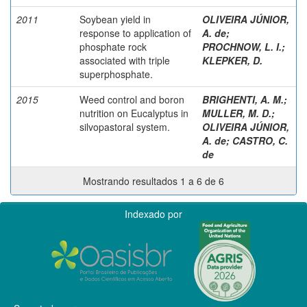
2011
Soybean yield in
OLIVEIRA JÚNIOR,
response to application of
A. de
;
phosphate rock
PROCHNOW, L. I.
;
associated with triple
KLEPKER, D.
superphosphate.
2015
Weed control and boron
BRIGHENTI, A. M.
;
nutrition on Eucalyptus in
MULLER, M. D.
;
silvopastoral system.
OLIVEIRA JÚNIOR,
A. de
;
CASTRO, C.
de
Mostrando resultados 1 a 6 de 6
Indexado por