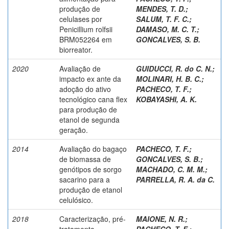
produção de
MENDES, T. D.
;
celulases por
SALUM, T. F. C.
;
Penicillium rolfsii
DAMASO, M. C. T.
;
BRM052264 em
GONCALVES, S. B.
biorreator.
2020
Avaliação de
GUIDUCCI, R. do C. N.
;
impacto ex ante da
MOLINARI, H. B. C.
;
adoção do ativo
PACHECO, T. F.
;
tecnológico cana flex
KOBAYASHI, A. K.
para produção de
etanol de segunda
geração.
2014
Avaliação do bagaço
PACHECO, T. F.
;
de biomassa de
GONCALVES, S. B.
;
genótipos de sorgo
MACHADO, C. M. M.
;
sacarino para a
PARRELLA, R. A. da C.
produção de etanol
celulósico.
2018
Caracterização, pré-
MAIONE, N. R.
;
tratamento
PACHECO, T. F.
;