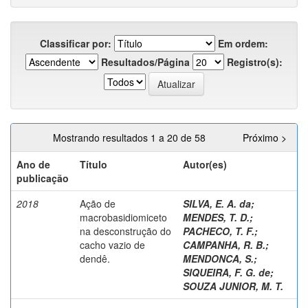
Classificar por:
Em ordem:
Resultados/Página
Registro(s):
Mostrando resultados 1 a 20 de 58
Próximo >
Ano de
Título
Autor(es)
publicação
2018
Ação de
SILVA, E. A. da
;
macrobasidiomiceto
MENDES, T. D.
;
na desconstrução do
PACHECO, T. F.
;
cacho vazio de
CAMPANHA, R. B.
;
dendê.
MENDONCA, S.
;
SIQUEIRA, F. G. de
;
SOUZA JUNIOR, M. T.