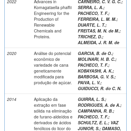
2022
Advances in
CARNEIRO, C. V. G. C.
;
Komagataella phaffii
SERRA, L. A.
;
Engineering for the
PACHECO, T. F.
;
Production of
FERREIRA, L. M. M.
;
Renewable
DUARTE, L. T.
;
Chemicals and
FREITAS, M. N. de M.
;
Proteins.
TRICHEZ, D.
;
ALMEIDA, J. R. M. de
2020
Análise do potencial
GARCIA, B. de O.
;
econômico de
MOLINARI, H. B. C.
;
variedade de cana
PACHECO, T. F.
;
geneticamente
KOBAYASHI, A. K.
;
modificada para
BARBOSA, G. V. S.
;
produção de açúcar.
PAIVA, L. V.
;
GUIDUCCI, R. do C. N.
2014
Aplicação da
GUIRRA, L. S.
;
extração em fase
RODRIGUES, A. de A.
;
sólida na eliminação
CAMPANHA, R. B.
;
de furano-aldeídos e
PACHECO, T. F.
;
derivados de ácidos
SCHULTZ, E. L.
;
VAZ
fenólicos do licor do
JUNIOR, S.
;
DAMASO,