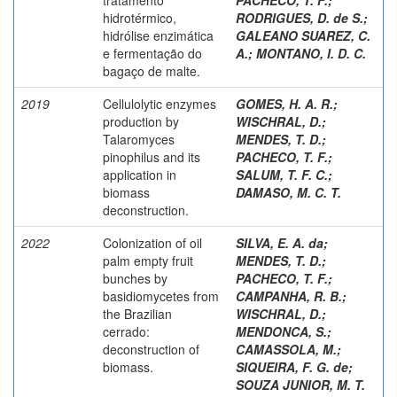
hidrotérmico,
RODRIGUES, D. de S.
;
hidrólise enzimática
GALEANO SUAREZ, C.
e fermentação do
A.
;
MONTANO, I. D. C.
bagaço de malte.
2019
Cellulolytic enzymes
GOMES, H. A. R.
;
production by
WISCHRAL, D.
;
Talaromyces
MENDES, T. D.
;
pinophilus and its
PACHECO, T. F.
;
application in
SALUM, T. F. C.
;
biomass
DAMASO, M. C. T.
deconstruction.
2022
Colonization of oil
SILVA, E. A. da
;
palm empty fruit
MENDES, T. D.
;
bunches by
PACHECO, T. F.
;
basidiomycetes from
CAMPANHA, R. B.
;
the Brazilian
WISCHRAL, D.
;
cerrado:
MENDONCA, S.
;
deconstruction of
CAMASSOLA, M.
;
biomass.
SIQUEIRA, F. G. de
;
SOUZA JUNIOR, M. T.