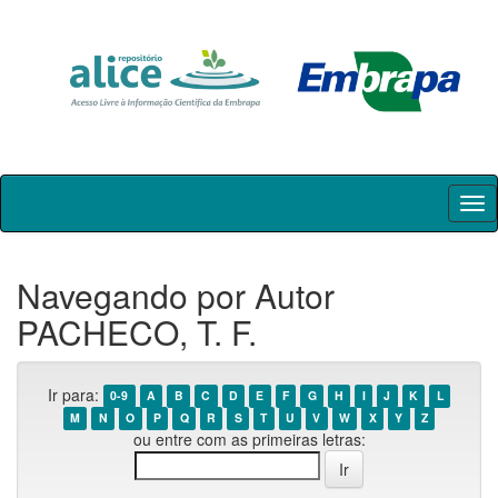
Skip
navigation
Navegando por Autor
PACHECO, T. F.
Ir para:
0-9
A
B
C
D
E
F
G
H
I
J
K
L
M
N
O
P
Q
R
S
T
U
V
W
X
Y
Z
ou entre com as primeiras letras: