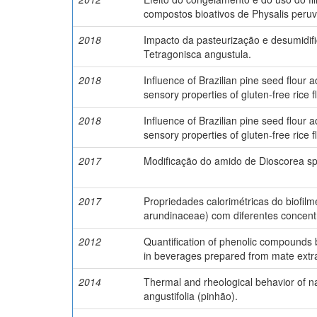
compostos bioativos de Physalis peruv
2018
Impacto da pasteurização e desumidif
Tetragonisca angustula.
2018
Influence of Brazilian pine seed flour 
sensory properties of gluten-free rice f
2018
Influence of Brazilian pine seed flour 
sensory properties of gluten-free rice f
2017
Modificação do amido de Dioscorea sp:
2017
Propriedades calorimétricas do biofil
arundinaceae) com diferentes concentra
2012
Quantification of phenolic compounds b
in beverages prepared from mate extra
2014
Thermal and rheological behavior of n
angustifolia (pinhão).