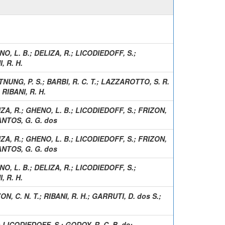
O, L. B.
;
DELIZA, R.
;
LICODIEDOFF, S.
;
, R. H.
NUNG, P. S.
;
BARBI, R. C. T.
;
LAZZAROTTO, S. R.
;
RIBANI, R. H.
ZA, R.
;
GHENO, L. B.
;
LICODIEDOFF, S.
;
FRIZON,
NTOS, G. G. dos
ZA, R.
;
GHENO, L. B.
;
LICODIEDOFF, S.
;
FRIZON,
NTOS, G. G. dos
O, L. B.
;
DELIZA, R.
;
LICODIEDOFF, S.
;
, R. H.
ON, C. N. T.
;
RIBANI, R. H.
;
GARRUTI, D. dos S.
;
;
LICODIEDOFF, S.
;
GODOY, R. C. B. de
;