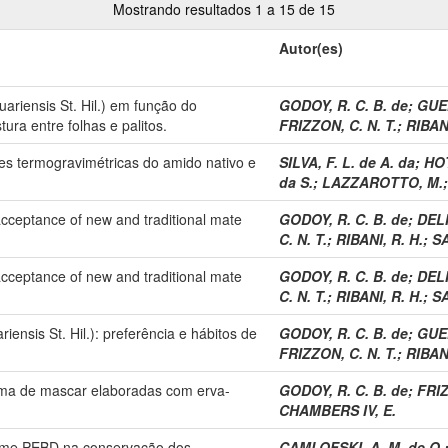
Mostrando resultados 1 a 15 de 15
Autor(es)
uariensis St. Hil.) em função do
GODOY, R. C. B. de
;
GUEN
ra entre folhas e palitos.
FRIZZON, C. N. T.
;
RIBANI
s termogravimétricas do amido nativo e
SILVA, F. L. de A. da
;
HOT
da S.
;
LAZZAROTTO, M.
cceptance of new and traditional mate
GODOY, R. C. B. de
;
DELI
C. N. T.
;
RIBANI, R. H.
;
SA
cceptance of new and traditional mate
GODOY, R. C. B. de
;
DELI
C. N. T.
;
RIBANI, R. H.
;
SA
ensis St. Hil.): preferência e hábitos de
GODOY, R. C. B. de
;
GUEN
FRIZZON, C. N. T.
;
RIBANI
ma de mascar elaboradas com erva-
GODOY, R. C. B. de
;
FRIZ
CHAMBERS IV, E.
filme PEBD na conservação dos
CAMLOFSKI, A. M. de O.