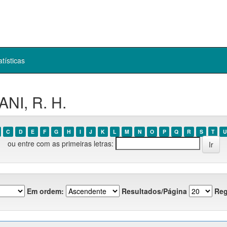
atísticas
ANI, R. H.
C
D
E
F
G
H
I
J
K
L
M
N
O
P
Q
R
S
T
U
ou entre com as primeiras letras:
Em ordem:
Resultados/Página
Reg