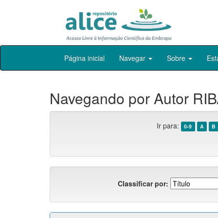
Skip
Página inicial
Navegar
Sobre
Est
navigation
Navegando por Autor RIB
Ir para:
0-9
A
B
Classificar por: