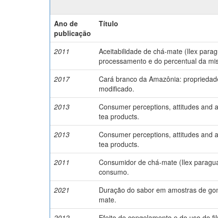
Ano de
Título
publicação
2011
Aceitabilidade de chá-mate (Ilex parag
processamento e do percentual da mistu
2017
Cará branco da Amazônia: propriedade
modificado.
2013
Consumer perceptions, attitudes and a
tea products.
2013
Consumer perceptions, attitudes and a
tea products.
2011
Consumidor de chá-mate (Ilex paraguari
consumo.
2021
Duração do sabor em amostras de go
mate.
2012
Efeito do congelamento e do uso do 