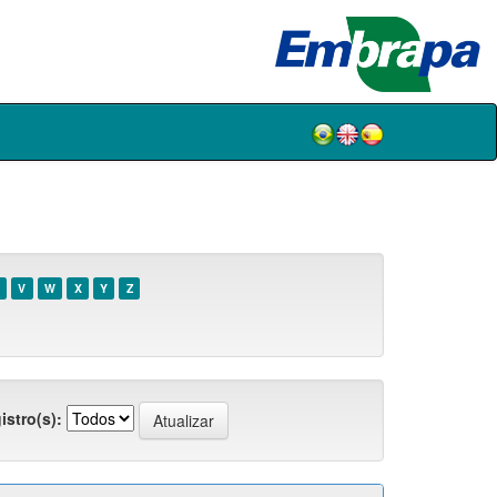
V
W
X
Y
Z
istro(s):