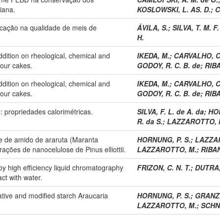
iana.
KOSLOWSKI, L. AS. D.
;
C
icação na qualidade de meis de
ÁVILA, S.
;
SILVA, T. M. F.
H.
addition on rheological, chemical and
IKEDA, M.
;
CARVALHO, C.
lour cakes.
GODOY, R. C. B. de
;
RIBA
addition on rheological, chemical and
IKEDA, M.
;
CARVALHO, C.
lour cakes.
GODOY, R. C. B. de
;
RIBA
 propriedades calorimétricas.
SILVA, F. L. de A. da
;
HOR
R. da S.
;
LAZZAROTTO, 
me de amido de araruta (Maranta
HORNUNG, P. S.
;
LAZZAR
ções de nanocelulose de Pinus elliottii.
LAZZAROTTO, M.
;
RIBAN
y high efficiency liquid chromatography
FRIZON, C. N. T.
;
DUTRA, 
ct with water.
ative and modified starch Araucaria
HORNUNG, P. S.
;
GRANZA
LAZZAROTTO, M.
;
SCHN