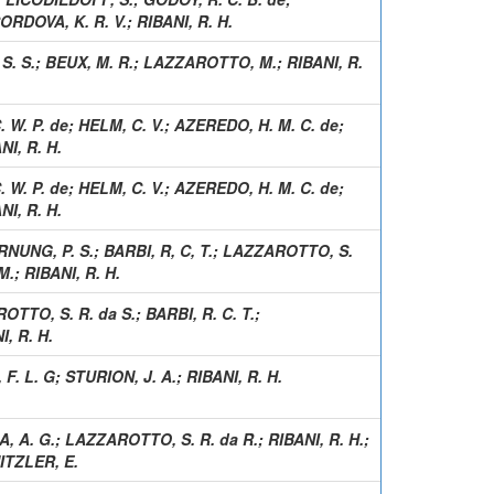
ORDOVA, K. R. V.
;
RIBANI, R. H.
 S. S.
;
BEUX, M. R.
;
LAZZAROTTO, M.
;
RIBANI, R.
 W. P. de
;
HELM, C. V.
;
AZEREDO, H. M. C. de
;
NI, R. H.
 W. P. de
;
HELM, C. V.
;
AZEREDO, H. M. C. de
;
NI, R. H.
NUNG, P. S.
;
BARBI, R, C, T.
;
LAZZAROTTO, S.
M.
;
RIBANI, R. H.
OTTO, S. R. da S.
;
BARBI, R. C. T.
;
I, R. H.
F. L. G
;
STURION, J. A.
;
RIBANI, R. H.
, A. G.
;
LAZZAROTTO, S. R. da R.
;
RIBANI, R. H.
;
ITZLER, E.