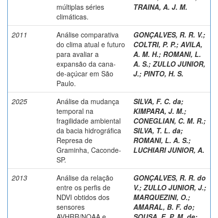
múltiplas séries
TRAINA, A. J. M.
climáticas.
2011
Análise comparativa
GONÇALVES, R. R. V.
;
do clima atual e futuro
COLTRI, P. P.
;
AVILA,
para avaliar a
A. M. H.
;
ROMANI, L.
expansão da cana-
A. S.
;
ZULLO JUNIOR,
de-açúcar em São
J.
;
PINTO, H. S.
Paulo.
2025
Análise da mudança
SILVA, F. C. da
;
temporal na
KIMPARA, J. M.
;
fragilidade ambiental
CONEGLIAN, C. M. R.
;
da bacia hidrográfica
SILVA, T. L. da
;
Represa de
ROMANI, L. A. S.
;
Graminha, Caconde-
LUCHIARI JUNIOR, A.
SP.
2013
Análise da relação
GONÇALVES, R. R. do
entre os perfis de
V.
;
ZULLO JUNIOR, J.
;
NDVI obtidos dos
MARQUEZINI, O.
;
sensores
AMARAL, B. F. do
;
AVHRR/NOAA e
SOUSA, E. P. M. de
;