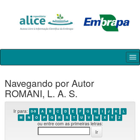
Skip
navigation
Navegando por Autor
ROMANI, L. A. S.
Ir para:
0-9
A
B
C
D
E
F
G
H
I
J
K
L
M
N
O
P
Q
R
S
T
U
V
W
X
Y
Z
ou entre com as primeiras letras: