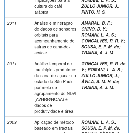
cultura do café
ZULLO JUNIOR, J.
;
arábica.
PINTO, H. S.
2011
Análise e mineração
AMARAL, B. F.
;
de dados de sensores
CHINO, D. Y.
;
orbitais para
ROMANI, L. A. S.
;
acompanhamento de
GONÇALVES, R. R. V.
;
safras de cana-de-
SOUSA, E. P. M. de
;
açúcar.
TRAINA, A. J. M.
2011
Análise temporal de
GONÇALVES, R. R. do
municípios produtores
V.
;
ROMANI, L. A. S.
;
de cana-de-açúcar no
ZULLO JUNIOR, J.
;
estado de São Paulo
ÁVILA, A. M. H. de
;
por meio de
TRAINA, A. J. M.
agrupamento do NDVI
(AVHRR/NOAA) e
dados de
produtividade e área.
2009
Aplicação de método
ROMANI, L. A. S.
;
baseado em fractais
SOUSA, E. P. M. de
;