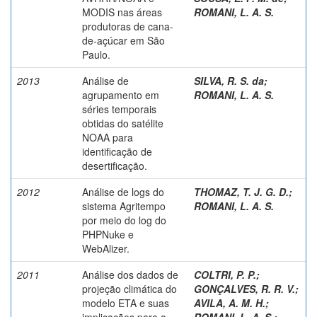
MODIS nas áreas
ROMANI, L. A. S.
produtoras de cana-
de-açúcar em São
Paulo.
2013
Análise de
SILVA, R. S. da
;
agrupamento em
ROMANI, L. A. S.
séries temporais
obtidas do satélite
NOAA para
identificação de
desertificação.
2012
Análise de logs do
THOMAZ, T. J. G. D.
;
sistema Agritempo
ROMANI, L. A. S.
por meio do log do
PHPNuke e
WebAlizer.
2011
Análise dos dados de
COLTRI, P. P.
;
projeção climática do
GONÇALVES, R. R. V.
;
modelo ETA e suas
AVILA, A. M. H.
;
implicações para a
ROMANI, L. A. S.
;