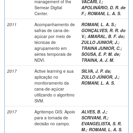
management of the
VACARI, I.
;
Semear Digital
APOLINÁRIO, D. R. de
Center.
F.
;
ROMANI, L. A. S.
2011
Acompanhamento de
ROMANI, L. A. S.
;
safras de cana-de-
GONÇALVES, R. R. do
açúcar por meio de
V.
;
AMARAL, B. F. do
;
técnicas de
ZULLO JUNIOR, J.
;
agrupamento em
TRAINA JUNIOR, C.
;
séries temporais de
SOUSA, E. P. M. de
;
NDVI.
TRAINA, A. J. M.
2017
Active learning e sua
SILVA, J. P. da
;
aplicação no
ZULLO JÚNIOR, J.
;
monitoramento da
ROMANI, L. A. S.
cana-de-açúcar
utilizando o algoritmo
SVM.
2017
Agritempo GIS: Apoio
ALVES, B. J.
;
para a tomada de
SCRIVANI, R.
;
decisão no campo.
EVANGELISTA, S. R.
M.
;
ROMANI, L. A. S.