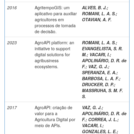
2016
AgritempoGIS: um
ALVES, B. J.
;
aplicativo para auxiliar
ROMANI, L. A. S.
;
agricultores em
OTAVIAN, A. F.
processos de tomada
de decisão.
2023
AgroAPI platform: an
ROMANI, L. A. S.
;
initiative to support
EVANGELISTA, S. R.
digital solutions for
M.
;
VACARI, I.
;
agribusiness
APOLINÁRIO, D. R. de
ecosystems.
F.
;
VAZ, G. J.
;
SPERANZA, E. A.
;
BARBOSA, L. A. F.
;
DRUCKER, D. P.
;
MASSRUHA, S. M. F.
S.
2017
AgroAPI: criação de
VAZ, G. J.
;
valor para a
APOLINÁRIO, D. R. de
Agricultura Digital por
F.
;
CORREA, J. L.
;
meio de APIs.
VACARI, I.
;
GONZALES, L. E.
;