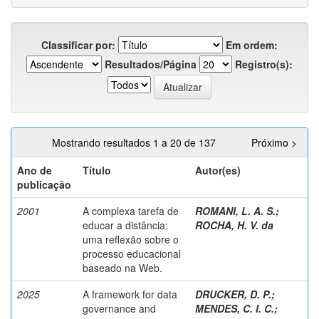
Classificar por:
Em ordem:
Resultados/Página
Registro(s):
Mostrando resultados 1 a 20 de 137
Próximo >
Ano de
Título
Autor(es)
publicação
2001
A complexa tarefa de
ROMANI, L. A. S.
;
educar a distância:
ROCHA, H. V. da
uma reflexão sobre o
processo educacional
baseado na Web.
2025
A framework for data
DRUCKER, D. P.
;
governance and
MENDES, C. I. C.
;