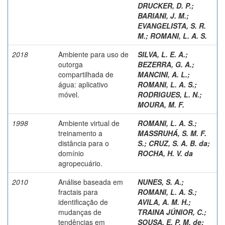
DRUCKER, D. P.
;
BARIANI, J. M.
;
EVANGELISTA, S. R.
M.
;
ROMANI, L. A. S.
2018
Ambiente para uso de
SILVA, L. E. A.
;
outorga
BEZERRA, G. A.
;
compartilhada de
MANCINI, A. L.
;
água: aplicativo
ROMANI, L. A. S.
;
móvel.
RODRIGUES, L. N.
;
MOURA, M. F.
1998
Ambiente virtual de
ROMANI, L. A. S.
;
treinamento a
MASSRUHÁ, S. M. F.
distância para o
S.
;
CRUZ, S. A. B. da
;
domínio
ROCHA, H. V. da
agropecuário.
2010
Análise baseada em
NUNES, S. A.
;
fractais para
ROMANI, L. A. S.
;
identificação de
AVILA, A. M. H.
;
mudanças de
TRAINA JÚNIOR, C.
;
tendências em
SOUSA, E. P. M. de
;