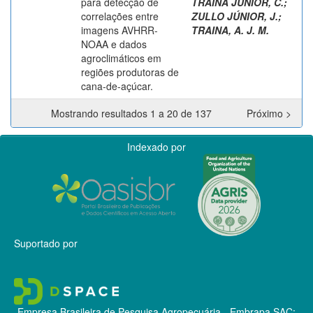
para detecção de
TRAINA JÚNIOR, C.
;
correlações entre
ZULLO JÚNIOR, J.
;
imagens AVHRR-
TRAINA, A. J. M.
NOAA e dados
agroclimáticos em
regiões produtoras de
cana-de-açúcar.
Mostrando resultados 1 a 20 de 137
Próximo >
Indexado por
Suportado por
Empresa Brasileira de Pesquisa Agropecuária - Embrapa
SAC: