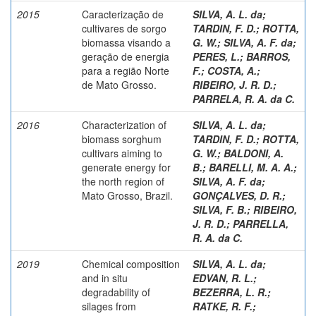
2015
Caracterização de
SILVA, A. L. da
;
cultivares de sorgo
TARDIN, F. D.
;
ROTTA,
biomassa visando a
G. W.
;
SILVA, A. F. da
;
geração de energia
PERES, L.
;
BARROS,
para a região Norte
F.
;
COSTA, A.
;
de Mato Grosso.
RIBEIRO, J. R. D.
;
PARRELA, R. A. da C.
2016
Characterization of
SILVA, A. L. da
;
biomass sorghum
TARDIN, F. D.
;
ROTTA,
cultivars aiming to
G. W.
;
BALDONI, A.
generate energy for
B.
;
BARELLI, M. A. A.
;
the north region of
SILVA, A. F. da
;
Mato Grosso, Brazil.
GONÇALVES, D. R.
;
SILVA, F. B.
;
RIBEIRO,
J. R. D.
;
PARRELLA,
R. A. da C.
2019
Chemical composition
SILVA, A. L. da
;
and in situ
EDVAN, R. L.
;
degradability of
BEZERRA, L. R.
;
silages from
RATKE, R. F.
;