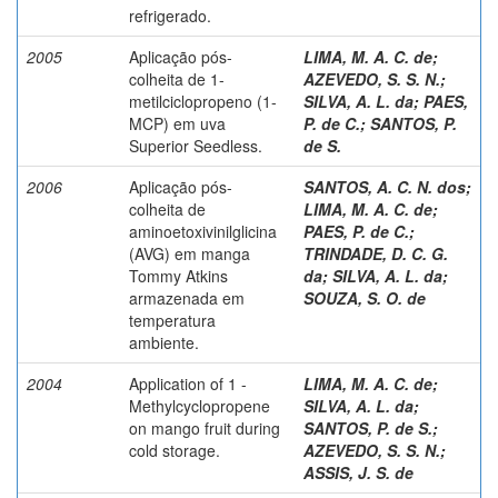
refrigerado.
2005
Aplicação pós-
LIMA, M. A. C. de
;
colheita de 1-
AZEVEDO, S. S. N.
;
metilciclopropeno (1-
SILVA, A. L. da
;
PAES,
MCP) em uva
P. de C.
;
SANTOS, P.
Superior Seedless.
de S.
2006
Aplicação pós-
SANTOS, A. C. N. dos
;
colheita de
LIMA, M. A. C. de
;
aminoetoxivinilglicina
PAES, P. de C.
;
(AVG) em manga
TRINDADE, D. C. G.
Tommy Atkins
da
;
SILVA, A. L. da
;
armazenada em
SOUZA, S. O. de
temperatura
ambiente.
2004
Application of 1 -
LIMA, M. A. C. de
;
Methylcyclopropene
SILVA, A. L. da
;
on mango fruit during
SANTOS, P. de S.
;
cold storage.
AZEVEDO, S. S. N.
;
ASSIS, J. S. de