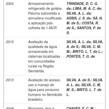
2004
Armazenamento
TRINDADE, D. C. G.
refrigerado de goiaba
da
;
LIMA, M. A. C. de
;
Paluma submetida a
SILVA, A. L. da
;
atmosfera modificada
ASSIS, J. S. de
;
SÁ, N.
e aplicação pós-
M. de S.
;
COSTA, R.
colheita de 1-MCP.
de S.
;
SANTOS, P. de
S.
2015
Avaliação da
SILVA, A. L. da
;
SILVA,
qualidade da água
A. de S.
;
SILVA, C. M.
armazenada em
M.
;
BRITO, L. T. de L.
;
cisternas localizadas
PONTES, T. G. de
em comunidades
rurais na Região
Semiárida.
2013
Avaliação de acesso,
SILVA, A. de S.
;
SILVA,
uso e manejo de
A. L. da
;
SILVA, C. M.
água para consumo
M. S.
;
BRITO, L. T. de
humano no Semiárido
L.
brasileiro.
2009
Biomassa, teor e
CHAVES, F. C. M.
;