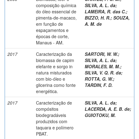
composição química
SILVA, A. L. da
;
do óleo essencial de
LAMEIRA, R. das C.
;
pimenta-de-macaco,
BIZZO, H. R.
;
SOUZA,
em função de
A. M. de
espaçamentos e
épocas de corte,
Manaus - AM.
2017
Caracterização da
SARTORI, W. W.
;
biomassa de capim
SILVA, A. L. da
;
elefante e sorgo in
MORALES, M. M.
;
natura misturados
SILVA, V. Q. R. da
;
com bio-óleo e
ROTTA, G. W.
;
glicerina como fonte
TARDIN, F. D.
energética.
2017
Caracterização de
SILVA, A. L. da
;
compósitos
LACERDA, A. E. B. de
;
biodegradáveis
GUIOTOKU, M.
produzidos com
taquara e polímero
PBAT.