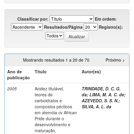
Classificar por:
Em ordem:
Resultados/Página
Registro(s):
Mostrando resultados 1 a 20 de 70
Próximo >
Ano de
Título
Autor(es)
publicação
2005
Acidez titulável,
TRINDADE, D. C. G.
teores de
da
;
LIMA, M. A. C. de
;
carboidratos e
AZEVEDO, S. S. N.
;
compostos pécticos
SILVA, A. L. da
em atemóia cv African
Pride durante o
desenvolvimento e
maturação.