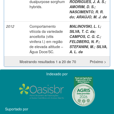
dualpurpose sorghum
RODRIGUES, J. A. S.
;
hybrids.
AMORIM, D. S.
;
NASCIMENTO, R. R.
do
;
ARAÚJO, M. J. de
2012
Comportamento
MALINOVSKI, L. I.
;
vitícola da variedade
SILVA, T. C. da
;
ancellotta (vitis
CAMPOS, C. G. C.
;
vinifera l.) em região
FELDBERG, N. P.
;
de elevada altitude –
STEFANINI, M.
;
SILVA,
Água Doce/SC.
A. L. da
Mostrando resultados 1 a 20 de 70
Próximo >
Indexado por
Suportado por