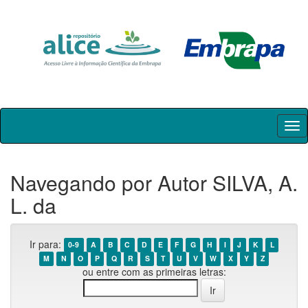
Skip
navigation
Navegando por Autor SILVA, A.
L. da
Ir para:
0-9
A
B
C
D
E
F
G
H
I
J
K
L
M
N
O
P
Q
R
S
T
U
V
W
X
Y
Z
ou entre com as primeiras letras: