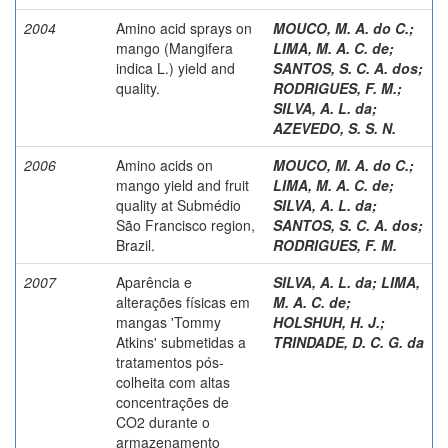
2004
Amino acid sprays on
MOUCO, M. A. do C.
;
mango (Mangifera
LIMA, M. A. C. de
;
indica L.) yield and
SANTOS, S. C. A. dos
;
quality.
RODRIGUES, F. M.
;
SILVA, A. L. da
;
AZEVEDO, S. S. N.
2006
Amino acids on
MOUCO, M. A. do C.
;
mango yield and fruit
LIMA, M. A. C. de
;
quality at Submédio
SILVA, A. L. da
;
São Francisco region,
SANTOS, S. C. A. dos
;
Brazil.
RODRIGUES, F. M.
2007
Aparência e
SILVA, A. L. da
;
LIMA,
alterações físicas em
M. A. C. de
;
mangas 'Tommy
HOLSHUH, H. J.
;
Atkins' submetidas a
TRINDADE, D. C. G. da
tratamentos pós-
colheita com altas
concentrações de
CO2 durante o
armazenamento