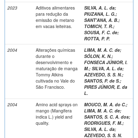
2023
Aditivos alimentares
SILVA, A. L. da
;
para redução da
PIUZANA, L. G.
;
emissão de metano
SANT'ANA, A. B.
;
em vacas leiteiras.
TOMICH, T. R.
;
SOUSA, F. C. de
;
ROTTA, P. P.
2004
Alterações químicas
LIMA, M. A. C. de
;
durante o
SÓLON, K. N.
;
desenvolvimento e
FONSECA JÚNIOR, I.
maturação de manga
M.
;
SILVA, A. L. da
;
Tommy Atkins
AZEVEDO, S. S. N.
;
cultivada no Vale do
SANTOS, P. de S.
;
São Francisco.
PIRES JÚNIOR, E. da
L.
2004
Amino acid sprays on
MOUCO, M. A. do C.
;
mango (Mangifera
LIMA, M. A. C. de
;
indica L.) yield and
SANTOS, S. C. A. dos
;
quality.
RODRIGUES, F. M.
;
SILVA, A. L. da
;
AZEVEDO, S. S. N.