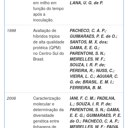
em milho em
LANA, U. G. de P.
função do tempo
após a
inoculação.
1998
Avaliação de
PACHECO, C. A. P.
;
híbridos triplos
GUIMARAES, P. E. de O.
;
de alta qualidade
SANTOS, M. X. dos
;
protéica (QPM)
GAMA, E. E. G.
;
no Centro-Sul do
PARENTONI, S. N.
;
Brasil.
MEIRELLES, W. F.
;
SOUZA, I. R. P. de
;
PEREIRA, R.
;
NUSS, C.
;
VIEIRA, L. C.
;
AGUIAR, C.
G. de
;
BRASIL. E. M. I.
;
FERREIRA, B. M.
2006
Caracterização
IANI, F. C. M.
;
PADILHA,
molecular e
L.
;
SOUZA, I. R. P. de
;
determinação da
PARENTONI, S. N.
;
GAMA,
diversidade
E. E. G.
;
GUIMARAES, P. E.
genética entre
de O.
;
PACHECO, C. A. P.
;
linhagens de
MEIRELLES, W. F.
;
PAIVA,