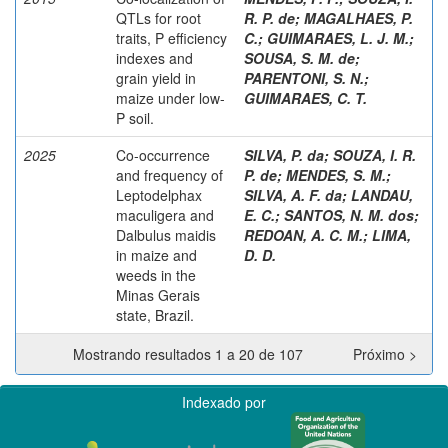
QTLs for root
R. P. de
;
MAGALHAES, P.
traits, P efficiency
C.
;
GUIMARAES, L. J. M.
;
indexes and
SOUSA, S. M. de
;
grain yield in
PARENTONI, S. N.
;
maize under low-
GUIMARAES, C. T.
P soil.
2025
Co-occurrence
SILVA, P. da
;
SOUZA, I. R.
and frequency of
P. de
;
MENDES, S. M.
;
Leptodelphax
SILVA, A. F. da
;
LANDAU,
maculigera and
E. C.
;
SANTOS, N. M. dos
;
Dalbulus maidis
REDOAN, A. C. M.
;
LIMA,
in maize and
D. D.
weeds in the
Minas Gerais
state, Brazil.
Mostrando resultados 1 a 20 de 107
Próximo >
Indexado por