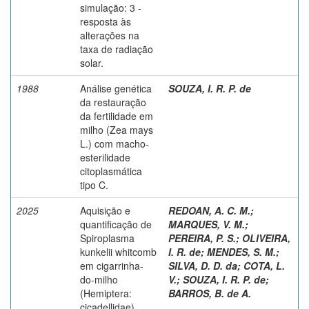
simulação: 3 -
resposta às
alterações na
taxa de radiação
solar.
1988
Análise genética
SOUZA, I. R. P. de
da restauração
da fertilidade em
milho (Zea mays
L.) com macho-
esterilidade
citoplasmática
tipo C.
2025
Aquisição e
REDOAN, A. C. M.
;
quantificação de
MARQUES, V. M.
;
Spiroplasma
PEREIRA, P. S.
;
OLIVEIRA,
kunkelii whitcomb
I. R. de
;
MENDES, S. M.
;
em cigarrinha-
SILVA, D. D. da
;
COTA, L.
do-milho
V.
;
SOUZA, I. R. P. de
;
(Hemiptera:
BARROS, B. de A.
cicadellidae).