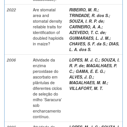
2022
Are stomatal
RIBEIRO, M. R.
;
area and
TRINDADE, R. dos S.
;
stomatal density
SOUZA, I. R. P. de
;
reliable traits for
CARNEIRO, A. A.
;
identification of
AZEVEDO, T. C. de
;
doubled haploids
GUIMARAES, L. J. M.
;
in maize?
CHAVES, S. F. da S.
;
DIAS,
L. A. dos S.
2006
Atividade da
LOPES, M. J. C.
;
SOUZA, I.
enzima
R. P. de
;
MAGALHAES, P.
peroxidase do
C.
;
GAMA, E. E. G.
;
ascorbato em
ALVES, J. D.
;
plântulas de
MAGALHAES, M. M.
;
diferentes ciclos
VILLAFORT, M. T.
de seleção do
milho 'Saracura'
sob
encharcamento
contínuo.
2006
Atividade da
LOPES, M. J. C.
;
SOUZA, I.