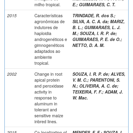
milho tropical.
E.
;
GUIMARAES, C. T.
2015
Características
TRINDADE, R. dos S.
;
agronômicas de
SILVA, A. C. A. da
;
MARIZ,
indutores de
B. L.
;
GUIMARAES, L. J.
haploidia
M.
;
SOUZA, I. R. P. de
;
androgenéticos e
GUIMARAES, P. E. de O.
;
gimnogenéticos
NETTO, D. A. M.
adaptados ao
ambiente
tropical.
2002
Change in root
SOUZA, I. R. P. de
;
ALVES,
apical protein
V. M. C.
;
PARENTONI, S.
and peroxidase
N.
;
OLIVEIRA, A. C. de
;
activity in
TEIXEIRA, F. F.
;
ADAM, J.
response to
W. Mac.
aluminum in
tolerant and
sensitive maize
inbred lines.
2015
Co-localization of
MENDES, F. F.
;
SOUZA, I.