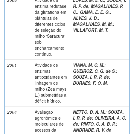
enzima redutase
R. P. de
;
MAGALHAES, P.
da glutationa em
C.
;
GAMA, E. E. G.
;
plântulas de
ALVES, J. D.
;
diferentes ciclos
MAGALHAES, M. M.
;
de seleção do
VILLAFORT, M. T.
milho 'Saracura'
sob
encharcamento
contínuo.
2001
Atividade de
VIANA, M. C. M.
;
enzimas
QUEIROZ, C. G. de S.
;
antioxidantes em
SOUZA, I. R. P. de
;
linhagem de
DURAES, F. O. M.
milho (Zea mays
L.) submetidas a
déficit hídrico.
2004
Avaliação
NETTO, D. A. M.
;
SOUZA,
agronômica e
I. R. P. de
;
OLIVEIRA, A. C.
moleculares de
de
;
PINTO, C. A. B. P.
;
acessos da
ANDRADE, R. V. de