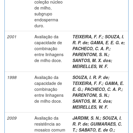
coleção núcleo
de milho,
subgrupo
endosperma
duro.
2001
Avaliação da
TEIXEIRA, F. F.
;
SOUZA, I.
capacidade de
R. P. de
;
GAMA, E. E. G. e
;
combinação
PACHECO, C. A. P.
;
entre linhagens
PARENTONI, S. N.
;
de milho doce.
SANTOS, M. X. dos
;
MEIRELLES, W. F.
1998
Avaliação da
SOUZA, I. R. P. de
;
capacidade de
TEIXEIRA, F. F.
;
GAMA, E.
combinação
E. G.
;
PACHECO, C. A. P.
;
entre linhagens
PARENTONI, S. N.
;
de milho doce.
SANTOS, M. X. dos
;
MEIRELLES, W. F.
2009
Avaliação da
JARDIM, S. N.
;
SOUZA, I.
resistência ao
R. P. de
;
GUIMARAES, C.
mosaico comum
T.
;
SABATO, E. de O.
;