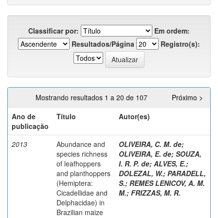
Classificar por:
Em ordem:
Resultados/Página
Registro(s):
Mostrando resultados 1 a 20 de 107
Próximo >
Ano de
Título
Autor(es)
publicação
2013
Abundance and
OLIVEIRA, C. M. de
;
species richness
OLIVEIRA, E. de
;
SOUZA,
of leafhoppers
I. R. P. de
;
ALVES, E.
;
and planthoppers
DOLEZAL, W.
;
PARADELL,
(Hemiptera:
S.
;
REMES LENICOV, A. M.
Cicadellidae and
M.
;
FRIZZAS, M. R.
Delphacidae) in
Brazilian maize