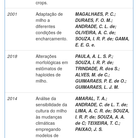
crops.
2001
Adaptação de
MAGALHAES, P. C.
;
milho a
DURAES, F. O. M.
;
diferentes
ANDRADE, C. L. de
;
condições de
OLIVEIRA, A. C. de
;
encharcamento.
SOUZA, I. R. P. de
;
GAMA,
E. E. G. e.
2018
Alterações
PAULA, A. L. S. P.
;
morfológicas em
SOUZA, I. R. P. de
;
estômatos de
TRINDADE, R. dos S.
;
haploides de
ALVES, M. de C.
;
milho.
GUIMARAES, P. E. de O.
;
GUIMARAES, L. J. M.
2014
Análise da
AMARAL, T. A.
;
sensibilidade da
ANDRADE, C. de L. T. de
;
cultura do milho
LIMA, A. C. R. de
;
SOUZA,
às mudanças
I. R. P. de
;
SOUZA, A. A.
climáticas
de C
;
TEIXEIRA, T. C.
;
empregando
PAIXAO, J. S.
modelos de