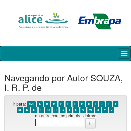
Skip
navigation
Navegando por Autor SOUZA,
I. R. P. de
Ir para:
0-9
A
B
C
D
E
F
G
H
I
J
K
L
M
N
O
P
Q
R
S
T
U
V
W
X
Y
Z
ou entre com as primeiras letras: