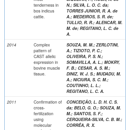
tenderness in
N.
;
SILVA, L. O. C. da
;
bos indicus
TORRES JUNIOR, R. A. de
cattle.
A.
;
MEDEIROS, S. R. de
;
TULLIO, R. R.
;
ALENCAR, M.
M. de
;
REGITANO, L. C. de
A.
2014
Complex
SOUZA, M. M.
;
ZERLOTINI,
pattern of
A.
;
TIZIOTO, P. C.
;
CAST allelic
OLIVEIRA, P. S. N.
;
expression in
SOMAVILLA, A. L.
;
MOKRY,
bovine muscle
F. B.
;
CESAR, A. S. M.
;
tissue.
DINIZ, W. J. S.
;
MUDADU, M.
A.
;
NICIURA, S. C. M.
;
COUTINHO, L. L.
;
REGITANO, L. C. A.
2011
Confirmation of
CONCEIÇÃO, L. D. H. C. S.
cross-
da
;
BELO, G. O.
;
SOUZA, M.
fertilization
M.
;
SANTOS, S. F.
;
using
CERQUEIRA-SILVA, C. B. M.
;
molecular
CORRÊA, R. X.