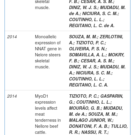
skeletal
F. B.
;
CESAR, A. S. M.
;
muscle.
DINIZ, W. J. S.
;
MUDADU, M.
de A.
;
NICIURA, S. C. M.
;
COUTINHO, L. L.
;
REGITANO, L. C. de A.
2014
Monoallelic
SOUZA, M. M.
;
ZERLOTINI,
expression of
A.
;
TIZIOTO, P. C.
;
NNAT gene in
OLIVEIRA, P. S. N.
;
Nelore steers
SOMAVILLA, A. L.
;
MOKRY,
skeletal
F. B.
;
CESAR, A. S. M.
;
muscle.
DINIZ, W. J. S.
;
MUDADU, M.
A.
;
NICIURA, S. C. M.
;
COUTINHO, L. L.
;
REGITANO, L. C. A.
2014
MyoD1
TIZIOTO, P. C.
;
GASPARIN,
expression
G.
;
COUTINHO, L. L.
;
levels affect
MOURÃO, G. B.
;
MUDADU,
meat
M. de A.
;
SOUZA, M. M.
;
tenderness in
MALAGO JUNIOR, W.
;
Nellore beef
DONATONI, F. A. B.
;
TULLIO,
cattle.
R. R.
;
NASSU, R. T.
;