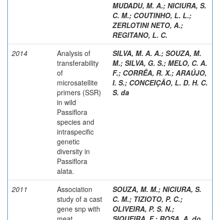
MUDADU, M. A.
;
NICIURA, S.
C. M.
;
COUTINHO, L. L.
;
ZERLOTINI NETO, A.
;
REGITANO, L. C.
2014
Analysis of
SILVA, M. A. A.
;
SOUZA, M.
transferability
M.
;
SILVA, G. S.
;
MELO, C. A.
of
F.
;
CORRÊA, R. X.
;
ARAÚJO,
microsatellite
I. S.
;
CONCEIÇÃO, L. D. H. C.
primers (SSR)
S. da
in wild
Passiflora
species and
intraspecific
genetic
diversity in
Passiflora
alata.
2011
Association
SOUZA, M. M.
;
NICIURA, S.
study of a cast
C. M.
;
TIZIOTO, P. C.
;
gene snp with
OLIVEIRA, P. S. N.
;
meat
SIQUEIRA, F.
;
ROSA, A. do