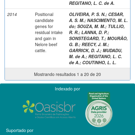
REGITANO, L. C. de A.
2014
Positional
OLIVEIRA, P. S. N.
;
CESAR,
candidate
A. S. M.
;
NASCIMENTO, M. L.
genes for
do
;
SOUZA, M. M.
;
TULLIO,
residual intake
R. R.
;
LANNA, D. P.
;
and gain in
SONSTEGARD, T.
;
MOURÃO,
Nelore beef
G. B.
;
REECY, J. M.
;
cattle.
GARRICK, D. J.
;
MUDADU,
M. de A.
;
REGITANO, L. C.
de A.
;
COUTINHO, L. L.
Mostrando resultados 1 a 20 de 20
Indexado por
Suportado por