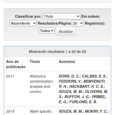
Classificar por:
Em ordem:
Resultados/Página
Registro(s):
Mostrando resultados 1 a 20 de 20
Ano de
Título
Autor(es)
publicação
2011
Aflatoxins:
DORS, G. C.
;
CALDAS, S. S.
;
contamination,
FEDDERN, V.
;
BEMVENUTI,
analysis and
R. H.
;
HACKBART, H. C. S.
;
control.
SOUZA, M. M.
;
OLIVEIRA, M.
S.
;
BUFFON, J. G.
;
PRIMEL,
E, G.
;
FURLONG, E. B.
2015
Allele specific
SOUZA, M. M.
;
MOKRY, F. C.
;