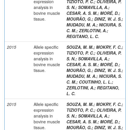
expression
TIZIOTO, P. C.
;
OLIVEIRA, P.
analysis in
S. N.
;
SOMAVILLA, A.
;
bovine muscle
CESAR, A. S. M.
;
MORÉ, D.
;
tissue.
MOURÃO, G.
;
DINIZ, W. J. S.
;
MUDADU, M. A.
;
NICIURA, S.
C. M.
;
ZERLOTINI, A.
;
REGITANO, L. C.
2015
Allele specific
SOUZA, M. M.
;
MOKRY, F. C.
;
expression
TIZIOTO, P. C.
;
OLIVEIRA, P.
analysis in
S. N.
;
SOMAVILLA, A.
;
bovine muscle
CESAR, A. S. M.
;
MORÉ, D.
;
tissue.
MOURÃO, G.
;
DINIZ, W. J. S.
;
MUDADU, M. A.
;
NICIURA, S.
C. M.
;
COUTINHO, L. L.
;
ZERLOTINI, A.
;
REGITANO,
L. C.
2015
Allele specific
SOUZA, M. M.
;
MOKRY, F. C.
;
expression
TIZIOTO, P. C.
;
OLIVEIRA, P.
analysis in
S. N.
;
SOMAVILLA, A.
;
bovine muscle
CESAR, A. S. M.
;
MORÉ, D.
;
tissue.
MOURÃO, G.
;
DINIZ, W. J. S.
;