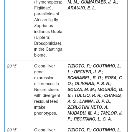
(Hymenoptera:
M. M.
;
GUIMARAES, J. A.
;
Figitidae),
ARAUJO, E. L.
parasitoids of
African fig fly
Zaprionus
indianus Gupta
(Diptera:
Drosophilidae),
in the Caatinga
biome.
2015
Global liver
TIZIOTO, P.
;
COUTINHO, L.
gene
L.
;
DECKER, J. E.
;
expression
SCHNABEL, R. D.
;
ROSA, C.
differences in
O.
;
OLIVEIRA, P. S. N.
;
Nelore steers
SOUZA, M. M.
;
MOURÃO, G.
with divergent
B.
;
TULLIO, R. R.
;
CHAVES,
residual feed
A. S.
;
LANNA, D. P. D.
;
intake
ZERLOTINI NETO, A.
;
phenotypes.
MUDADU, M. A.
;
TAYLOR, J.
F.
;
REGITANO, L. C. A.
2015
Global liver
TIZIOTO, P.
;
COUTINHO, L.