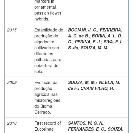
markers in
ornamental
passion flower
hybrids.
2015
Estabilidade de
BOGIANI, J. C.
;
FERREIRA,
produção do
A. C. de B.
;
BORIN, A. L. D.
algodoeiro
C.
;
PERINA, F. J.
;
SIVA, F. I.
cultivado sob
S. da
;
SOUZA, M. M.
diferentes
palhadas para
cobertura do
solo.
2009
Evolução da
SOUZA, M. M.
;
VILELA, M.
produção
de F.
;
CHAIB FILHO, H.
agrícola nas
microrregiões
do Bioma
Cerrado.
2016
First record of
SANTOS, W. G. N.
;
Eucoilinae
FERNANDES, E. C.
;
SOUZA,