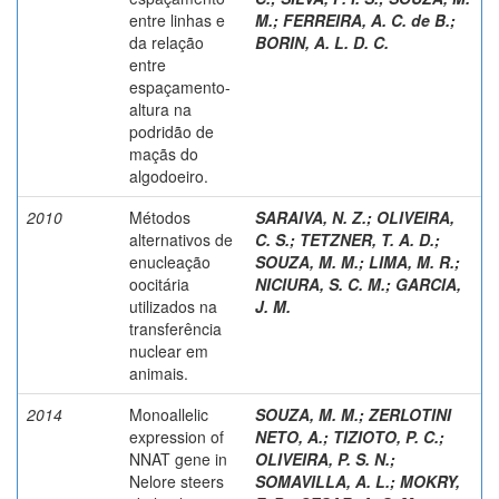
entre linhas e
M.
;
FERREIRA, A. C. de B.
;
da relação
BORIN, A. L. D. C.
entre
espaçamento-
altura na
podridão de
maçãs do
algodoeiro.
2010
Métodos
SARAIVA, N. Z.
;
OLIVEIRA,
alternativos de
C. S.
;
TETZNER, T. A. D.
;
enucleação
SOUZA, M. M.
;
LIMA, M. R.
;
oocitária
NICIURA, S. C. M.
;
GARCIA,
utilizados na
J. M.
transferência
nuclear em
animais.
2014
Monoallelic
SOUZA, M. M.
;
ZERLOTINI
expression of
NETO, A.
;
TIZIOTO, P. C.
;
NNAT gene in
OLIVEIRA, P. S. N.
;
Nelore steers
SOMAVILLA, A. L.
;
MOKRY,