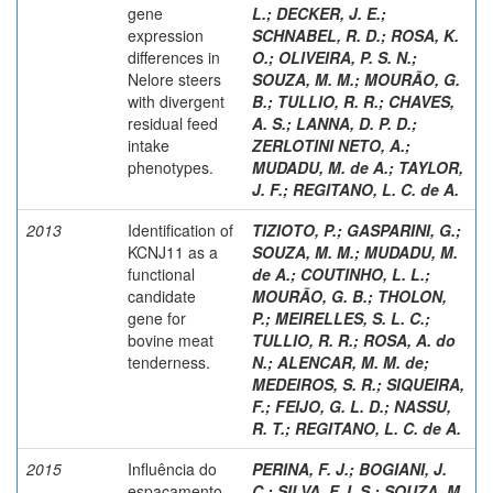
gene
L.
;
DECKER, J. E.
;
expression
SCHNABEL, R. D.
;
ROSA, K.
differences in
O.
;
OLIVEIRA, P. S. N.
;
Nelore steers
SOUZA, M. M.
;
MOURÃO, G.
with divergent
B.
;
TULLIO, R. R.
;
CHAVES,
residual feed
A. S.
;
LANNA, D. P. D.
;
intake
ZERLOTINI NETO, A.
;
phenotypes.
MUDADU, M. de A.
;
TAYLOR,
J. F.
;
REGITANO, L. C. de A.
2013
Identification of
TIZIOTO, P.
;
GASPARINI, G.
;
KCNJ11 as a
SOUZA, M. M.
;
MUDADU, M.
functional
de A.
;
COUTINHO, L. L.
;
candidate
MOURÃO, G. B.
;
THOLON,
gene for
P.
;
MEIRELLES, S. L. C.
;
bovine meat
TULLIO, R. R.
;
ROSA, A. do
tenderness.
N.
;
ALENCAR, M. M. de
;
MEDEIROS, S. R.
;
SIQUEIRA,
F.
;
FEIJO, G. L. D.
;
NASSU,
R. T.
;
REGITANO, L. C. de A.
2015
Influência do
PERINA, F. J.
;
BOGIANI, J.
espaçamento
C.
;
SILVA, F. I. S.
;
SOUZA, M.