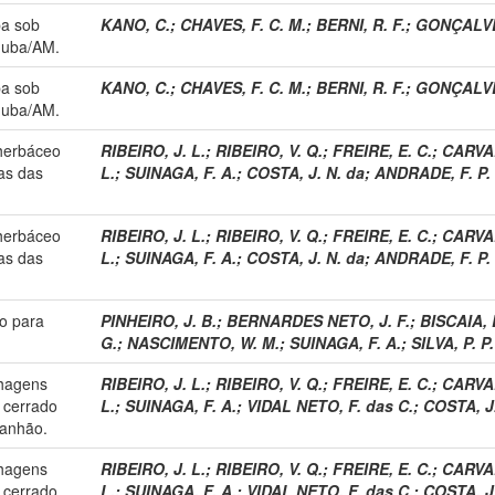
pa sob
KANO, C.
;
CHAVES, F. C. M.
;
BERNI, R. F.
;
GONÇALVES
nduba/AM.
pa sob
KANO, C.
;
CHAVES, F. C. M.
;
BERNI, R. F.
;
GONÇALVES
nduba/AM.
 herbáceo
RIBEIRO, J. L.
;
RIBEIRO, V. Q.
;
FREIRE, E. C.
;
CARVAL
as das
L.
;
SUINAGA, F. A.
;
COSTA, J. N. da
;
ANDRADE, F. P.
 herbáceo
RIBEIRO, J. L.
;
RIBEIRO, V. Q.
;
FREIRE, E. C.
;
CARVAL
as das
L.
;
SUINAGA, F. A.
;
COSTA, J. N. da
;
ANDRADE, F. P.
co para
PINHEIRO, J. B.
;
BERNARDES NETO, J. F.
;
BISCAIA, 
G.
;
NASCIMENTO, W. M.
;
SUINAGA, F. A.
;
SILVA, P. P.
nhagens
RIBEIRO, J. L.
;
RIBEIRO, V. Q.
;
FREIRE, E. C.
;
CARVAL
 cerrado
L.
;
SUINAGA, F. A.
;
VIDAL NETO, F. das C.
;
COSTA, J.
anhão.
nhagens
RIBEIRO, J. L.
;
RIBEIRO, V. Q.
;
FREIRE, E. C.
;
CARVAL
 cerrado
L.
;
SUINAGA, F. A.
;
VIDAL NETO, F. das C.
;
COSTA, J.