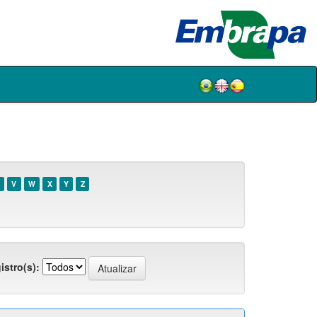
V
W
X
Y
Z
istro(s):