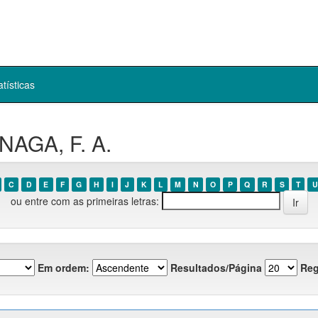
atísticas
NAGA, F. A.
C
D
E
F
G
H
I
J
K
L
M
N
O
P
Q
R
S
T
U
ou entre com as primeiras letras:
Em ordem:
Resultados/Página
Reg