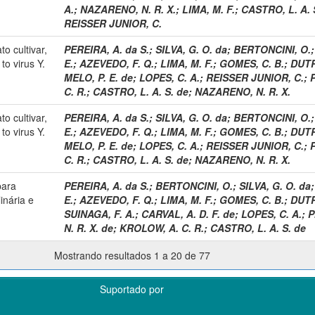
A.
;
NAZARENO, N. R. X.
;
LIMA, M. F.
;
CASTRO, L. A. 
REISSER JUNIOR, C.
o cultivar,
PEREIRA, A. da S.
;
SILVA, G. O. da
;
BERTONCINI, O.
to virus Y.
E.
;
AZEVEDO, F. Q.
;
LIMA, M. F.
;
GOMES, C. B.
;
DUTR
MELO, P. E. de
;
LOPES, C. A.
;
REISSER JUNIOR, C.
;
P
C. R.
;
CASTRO, L. A. S. de
;
NAZARENO, N. R. X.
o cultivar,
PEREIRA, A. da S.
;
SILVA, G. O. da
;
BERTONCINI, O.
to virus Y.
E.
;
AZEVEDO, F. Q.
;
LIMA, M. F.
;
GOMES, C. B.
;
DUTR
MELO, P. E. de
;
LOPES, C. A.
;
REISSER JUNIOR, C.
;
P
C. R.
;
CASTRO, L. A. S. de
;
NAZARENO, N. R. X.
para
PEREIRA, A. da S.
;
BERTONCINI, O.
;
SILVA, G. O. da
inária e
E.
;
AZEVEDO, F. Q.
;
LIMA, M. F.
;
GOMES, C. B.
;
DUTR
SUINAGA, F. A.
;
CARVAL, A. D. F. de
;
LOPES, C. A.
;
P
N. R. X. de
;
KROLOW, A. C. R.
;
CASTRO, L. A. S. de
Mostrando resultados 1 a 20 de 77
Suportado por