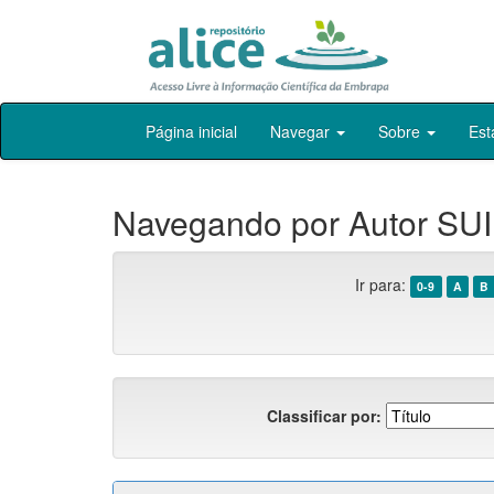
Skip
Página inicial
Navegar
Sobre
Est
navigation
Navegando por Autor SUI
Ir para:
0-9
A
B
Classificar por: