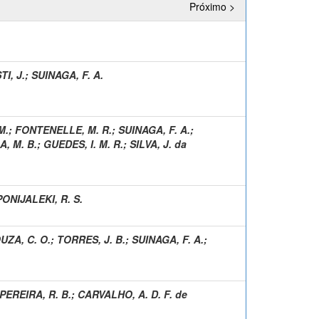
Próximo >
I, J.
;
SUINAGA, F. A.
M.
;
FONTENELLE, M. R.
;
SUINAGA, F. A.
;
, M. B.
;
GUEDES, I. M. R.
;
SILVA, J. da
PONIJALEKI, R. S.
UZA, C. O.
;
TORRES, J. B.
;
SUINAGA, F. A.
;
PEREIRA, R. B.
;
CARVALHO, A. D. F. de