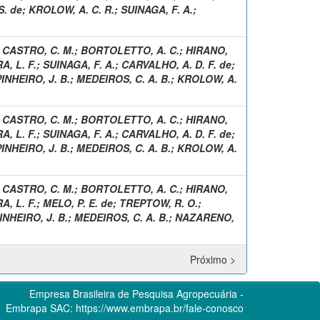
S. de
;
KROLOW, A. C. R.
;
SUINAGA, F. A.
;
;
CASTRO, C. M.
;
BORTOLETTO, A. C.
;
HIRANO,
A, L. F.
;
SUINAGA, F. A.
;
CARVALHO, A. D. F. de
;
INHEIRO, J. B.
;
MEDEIROS, C. A. B.
;
KROLOW, A.
;
CASTRO, C. M.
;
BORTOLETTO, A. C.
;
HIRANO,
A, L. F.
;
SUINAGA, F. A.
;
CARVALHO, A. D. F. de
;
INHEIRO, J. B.
;
MEDEIROS, C. A. B.
;
KROLOW, A.
;
CASTRO, C. M.
;
BORTOLETTO, A. C.
;
HIRANO,
A, L. F.
;
MELO, P. E. de
;
TREPTOW, R. O.
;
INHEIRO, J. B.
;
MEDEIROS, C. A. B.
;
NAZARENO,
Próximo >
Empresa Brasileira de Pesquisa Agropecuária -
Embrapa
SAC:
https://www.embrapa.br/fale-conosco