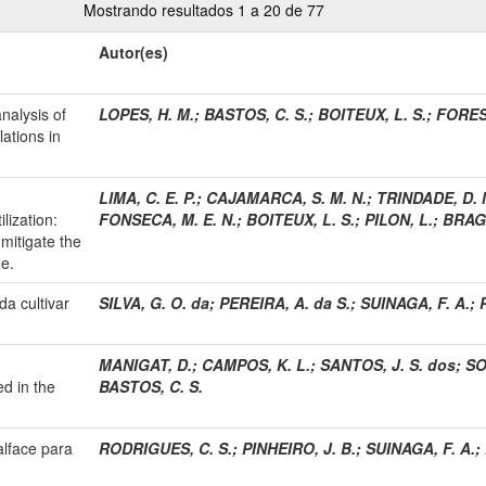
Mostrando resultados 1 a 20 de 77
Autor(es)
nalysis of
LOPES, H. M.
;
BASTOS, C. S.
;
BOITEUX, L. S.
;
FOREST
ations in
LIMA, C. E. P.
;
CAJAMARCA, S. M. N.
;
TRINDADE, D. 
lization:
FONSECA, M. E. N.
;
BOITEUX, L. S.
;
PILON, L.
;
BRAGA
mitigate the
ge.
a cultivar
SILVA, G. O. da
;
PEREIRA, A. da S.
;
SUINAGA, F. A.
;
d
MANIGAT, D.
;
CAMPOS, K. L.
;
SANTOS, J. S. dos
;
SO
d in the
BASTOS, C. S.
alface para
RODRIGUES, C. S.
;
PINHEIRO, J. B.
;
SUINAGA, F. A.
;