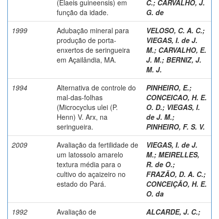
(Elaeis guineensis) em
C.
;
CARVALHO, J.
função da idade.
G. de
1999
Adubação mineral para
VELOSO, C. A. C.
;
produção de porta-
VIEGAS, I. de J.
enxertos de seringueira
M.
;
CARVALHO, E.
em Açailândia, MA.
J. M.
;
BERNIZ, J.
M. J.
1994
Alternativa de controle do
PINHEIRO, E.
;
mal-das-folhas
CONCEICAO, H. E.
(Microcyclus ulei (P.
O. D.
;
VIEGAS, I.
Henn) V. Arx, na
de J. M.
;
seringueira.
PINHEIRO, F. S. V.
2009
Avaliação da fertilidade de
VIEGAS, I. de J.
um latossolo amarelo
M.
;
MEIRELLES,
textura média para o
R. de O.
;
cultivo do açaizeiro no
FRAZÃO, D. A. C.
;
estado do Pará.
CONCEIÇÃO, H. E.
O. da
1992
Avaliação de
ALCARDE, J. C.
;