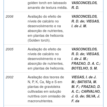
golden torch em latossolo
VASCONCELOS,
amarelo de textura média.
R. D.
2006
Avaliação do efeito de
VASCONCELOS,
níveis de calcário no
R. D. de
;
VIEGAS,
desenvolvimento e na
I. de J. M.
absorção de nutrientes,
em plantas de heliconia
(Golden torch).
2005
Avaliação do efeito de
VASCONCELOS,
níveis de calcário no
R. D. de
;
VIEGAS,
desenvolvimento e na
I. de J. M.
;
absorção de nutrientes,
FRAZAO, D. A. C.
;
em plantas de heliconia.
BOTELHO, S. M.
2002
Avaliação dos teores de
VIEGAS, I. de J.
N, P, K, Ca, Mg e S em
M.
;
BATISTA, M.
plantas de gravioleira
M. F.
;
FRAZAO, D.
cultivadas em solução
A. C.
;
CARVALHO,
nutritiva com omissão de
J. G. de
;
SILVA, J.
macronutrientes.
F. da