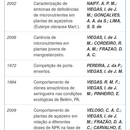
2002
Caracterização de
NAIFF, A. P. M.
;
sintomas de deficiências
VIEGAS, I. de J.
de micronutrientes em
M.
;
GONÇALVES,
plantas de açaizeiros
A. A. da S.
;
LIMA,
(Euterpe oleracea Mart.).
S. S. de
2006
Carência de
VIEGAS, I. de J.
micronutrientes em
M.
;
CORDEIRO, R.
plantas jovens de
A. M.
;
FRAZAO, D.
mangostanzeiro.
A. C.
1972
Competição de porta-
PEREIRA, J. da P.
;
enxertos.
VIEGAS, I. de J. M.
1984
Comportamento de
VIEGAS, R. M. F.
;
clones amazônicos de
VIEGAS, I. de J.
seringueira nas condições
M.
;
PINHEIRO, E.
ecológicas de Belém, PA.
2009
Comportamento de
VELOSO, C. A. C.
;
plantas de açaizeiro em
VIEGAS, I. de J.
relação a diferentes
M.
;
FRAZÃO, D. A.
doses de NPK na fase de
C.
;
CARVALHO, E.