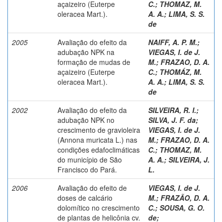
açaizeiro (Euterpe
C.
;
THOMAZ, M.
oleracea Mart.).
A. A.
;
LIMA, S. S.
de
2005
Avaliação do efeito da
NAIFF, A. P. M.
;
adubação NPK na
VIEGAS, I. de J.
formação de mudas de
M.
;
FRAZAO, D. A.
açaizeiro (Euterpe
C.
;
THOMÁZ, M.
oleracea Mart.).
A. A.
;
LIMA, S. S.
de
2002
Avaliação do efeito da
SILVEIRA, R. I.
;
adubação NPK no
SILVA, J. F. da
;
crescimento de gravioleira
VIEGAS, I. de J.
(Annona muricata L.) nas
M.
;
FRAZAO, D. A.
condições edafoclimáticas
C.
;
THOMAZ, M.
do município de São
A. A.
;
SILVEIRA, J.
Francisco do Pará.
L.
2006
Avaliação do efeito de
VIEGAS, I. de J.
doses de calcário
M.
;
FRAZÃO, D. A.
dolomítico no crescimento
C.
;
SOUSA, G. O.
de plantas de helicônia cv.
de
;