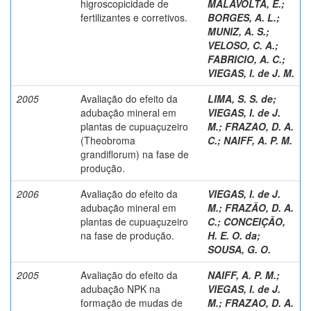
higroscopicidade de
MALAVOLTA, E.
;
fertilizantes e corretivos.
BORGES, A. L.
;
MUNIZ, A. S.
;
VELOSO, C. A.
;
FABRICIO, A. C.
;
VIEGAS, I. de J. M.
2005
Avaliação do efeito da
LIMA, S. S. de
;
adubação mineral em
VIEGAS, I. de J.
plantas de cupuaçuzeiro
M.
;
FRAZAO, D. A.
(Theobroma
C.
;
NAIFF, A. P. M.
grandiflorum) na fase de
produção.
2006
Avaliação do efeito da
VIEGAS, I. de J.
adubação mineral em
M.
;
FRAZÃO, D. A.
plantas de cupuaçuzeiro
C.
;
CONCEIÇÃO,
na fase de produção.
H. E. O. da
;
SOUSA, G. O.
2005
Avaliação do efeito da
NAIFF, A. P. M.
;
adubação NPK na
VIEGAS, I. de J.
formação de mudas de
M.
;
FRAZAO, D. A.