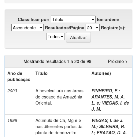
Classificar por:
Em ordem:
Resultados/Página
Registro(s):
Mostrando resultados 1 a 20 de 99
Próximo >
Ano de
Título
Autor(es)
publicação
2003
A heveicultura nas áreas
PINHEIRO, E.
;
de escape da Amazônia
ARANTES, M. A.
Oriental.
L. e
;
VIEGAS, I. de
J. M.
1996
Acúmulo de Ca, Mg e S
VIEGAS, I. de J.
nas diferentes partes da
M.
;
SILVEIRA, R.
planta de dendezeiro
I.
;
FRAZAO, D. A.