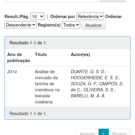
Result./Pág.
|
Ordenar por
Ordenar
Registro(s)
Resultado 1-1 de 1.
Ano de
Título
Autor(es)
publicação
2014
Análise de
DUARTE, G. S. D.
;
mercado da
HOOGERHEIDE, E. S. S.
;
farinha de
SOUZA, G. F.
;
CAMPOS, S.
mandioca na
de C.
;
OLIVEIRA, S. S.
;
baixada
BARELLI, M. A. A.
cuiabana.
Resultado 1-1 de 1.
Anterior
1
Póximo