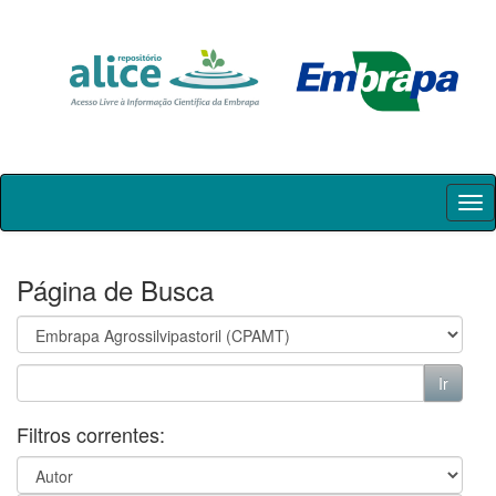
Skip
navigation
Página de Busca
Filtros correntes: