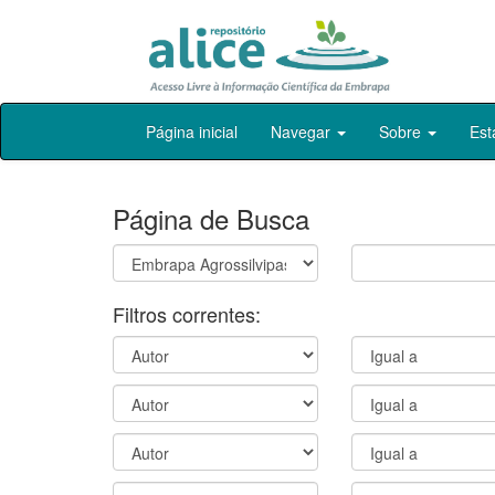
Skip
Página inicial
Navegar
Sobre
Est
navigation
Página de Busca
Filtros correntes: