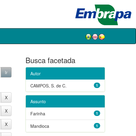
Busca facetada
Autor
CAMPOS, S. de C.
1
Assunto
Farinha
1
Mandioca
1