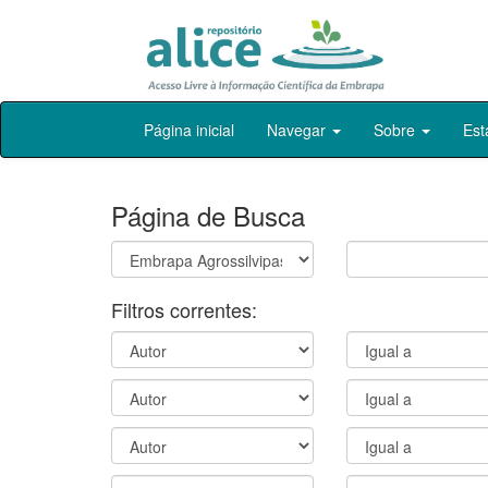
Skip
Página inicial
Navegar
Sobre
Est
navigation
Página de Busca
Filtros correntes: