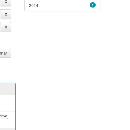
2014
1
POS,