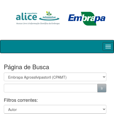
Skip
navigation
Página de Busca
Filtros correntes: