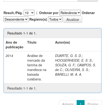
Result./Pág.
|
Ordenar por
Ordenar
Registro(s)
Resultado 1-1 de 1.
Ano de
Título
Autor(es)
publicação
2014
Análise de
DUARTE, G. S. D.
;
mercado da
HOOGERHEIDE, E. S. S.
;
farinha de
SOUZA, G. F.
;
CAMPOS, S.
mandioca na
de C.
;
OLIVEIRA, S. S.
;
baixada
BARELLI, M. A. A.
cuiabana.
Resultado 1-1 de 1.
Anterior
1
Póximo