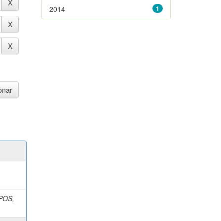
2014
1
POS,