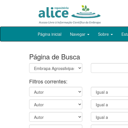
Skip
Página inicial
Navegar
Sobre
Est
navigation
Página de Busca
Filtros correntes: