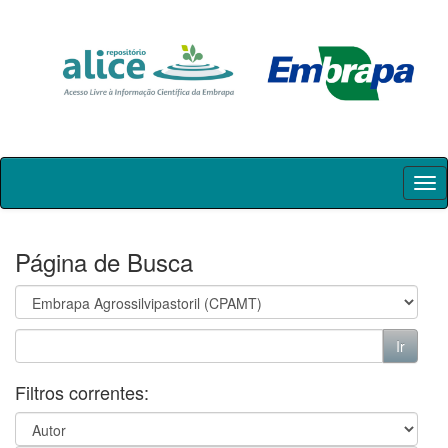
Skip
navigation
Página de Busca
Filtros correntes: