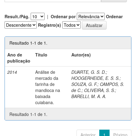
Result./Pág.
|
Ordenar por
Ordenar
Registro(s)
Resultado 1-1 de 1.
Ano de
Título
Autor(es)
publicação
2014
Análise de
DUARTE, G. S. D.
;
mercado da
HOOGERHEIDE, E. S. S.
;
farinha de
SOUZA, G. F.
;
CAMPOS, S.
mandioca na
de C.
;
OLIVEIRA, S. S.
;
baixada
BARELLI, M. A. A.
cuiabana.
Resultado 1-1 de 1.
Anterior
1
Póximo