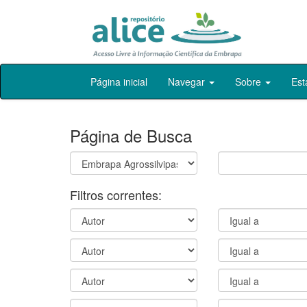
Skip
Página inicial
Navegar
Sobre
Est
navigation
Página de Busca
Filtros correntes: