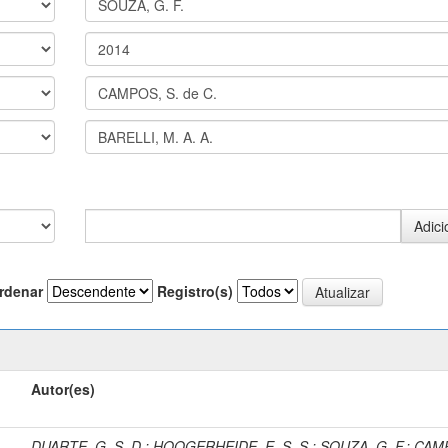
rdenar
Registro(s)
Autor(es)
DUARTE, G. S. D.
;
HOOGERHEIDE, E. S. S.
;
SOUZA, G. F.
;
CAM