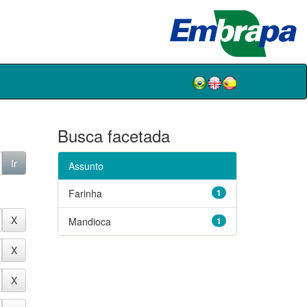
Busca facetada
Assunto
Farinha
1
Mandioca
1