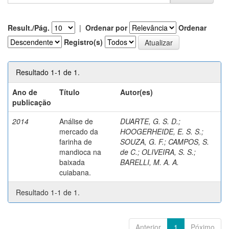
Result./Pág.
|
Ordenar por
Ordenar
Registro(s)
Resultado 1-1 de 1.
Ano de
Título
Autor(es)
publicação
2014
Análise de
DUARTE, G. S. D.
;
mercado da
HOOGERHEIDE, E. S. S.
;
farinha de
SOUZA, G. F.
;
CAMPOS, S.
mandioca na
de C.
;
OLIVEIRA, S. S.
;
baixada
BARELLI, M. A. A.
cuiabana.
Resultado 1-1 de 1.
Anterior
1
Póximo