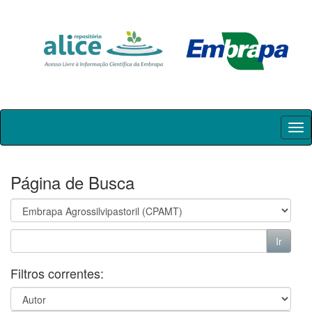
Skip
navigation
Página de Busca
Filtros correntes: