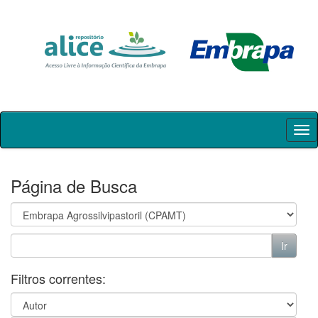
Skip
navigation
Página de Busca
Filtros correntes: