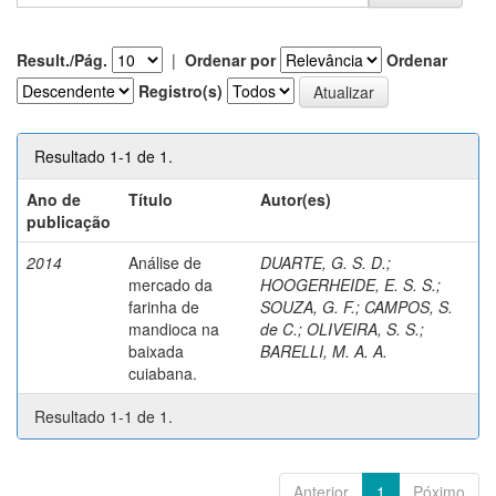
Result./Pág.
|
Ordenar por
Ordenar
Registro(s)
Resultado 1-1 de 1.
Ano de
Título
Autor(es)
publicação
2014
Análise de
DUARTE, G. S. D.
;
mercado da
HOOGERHEIDE, E. S. S.
;
farinha de
SOUZA, G. F.
;
CAMPOS, S.
mandioca na
de C.
;
OLIVEIRA, S. S.
;
baixada
BARELLI, M. A. A.
cuiabana.
Resultado 1-1 de 1.
Anterior
1
Póximo