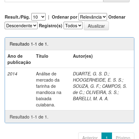
Result./Pág.
|
Ordenar por
Ordenar
Registro(s)
Resultado 1-1 de 1.
Ano de
Título
Autor(es)
publicação
2014
Análise de
DUARTE, G. S. D.
;
mercado da
HOOGERHEIDE, E. S. S.
;
farinha de
SOUZA, G. F.
;
CAMPOS, S.
mandioca na
de C.
;
OLIVEIRA, S. S.
;
baixada
BARELLI, M. A. A.
cuiabana.
Resultado 1-1 de 1.
Anterior
1
Póximo