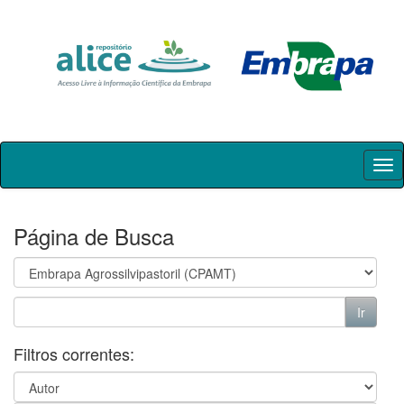
Skip
navigation
Página de Busca
Filtros correntes: