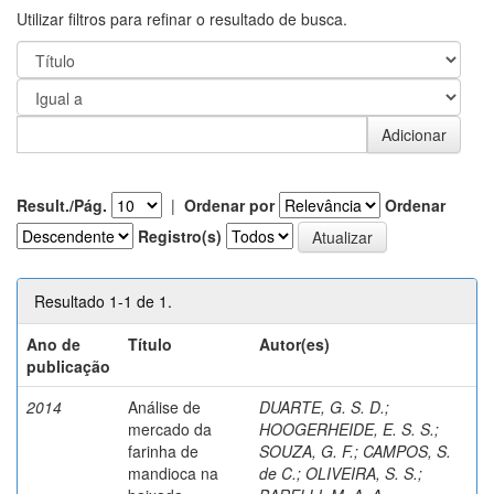
Utilizar filtros para refinar o resultado de busca.
Result./Pág.
|
Ordenar por
Ordenar
Registro(s)
Resultado 1-1 de 1.
Ano de
Título
Autor(es)
publicação
2014
Análise de
DUARTE, G. S. D.
;
mercado da
HOOGERHEIDE, E. S. S.
;
farinha de
SOUZA, G. F.
;
CAMPOS, S.
mandioca na
de C.
;
OLIVEIRA, S. S.
;