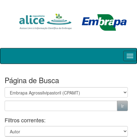
Skip
navigation
Página de Busca
Filtros correntes: