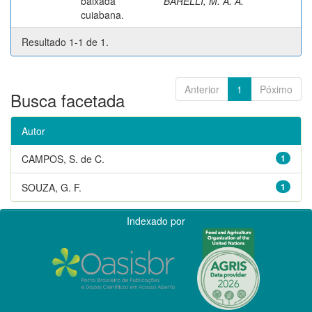
baixada
BARELLI, M. A. A.
cuiabana.
Resultado 1-1 de 1.
Anterior
1
Póximo
Busca facetada
Autor
CAMPOS, S. de C.
1
SOUZA, G. F.
1
Indexado por