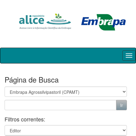
Skip
navigation
Página de Busca
Filtros correntes: