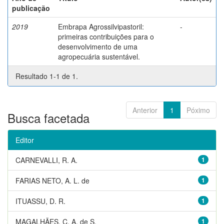
publicação
2019
Embrapa Agrossilvipastoril:
-
primeiras contribuições para o
desenvolvimento de uma
agropecuária sustentável.
Resultado 1-1 de 1.
Anterior
1
Póximo
Busca facetada
Editor
CARNEVALLI, R. A.
1
FARIAS NETO, A. L. de
1
ITUASSU, D. R.
1
MAGALHÃES, C. A. de S.
1