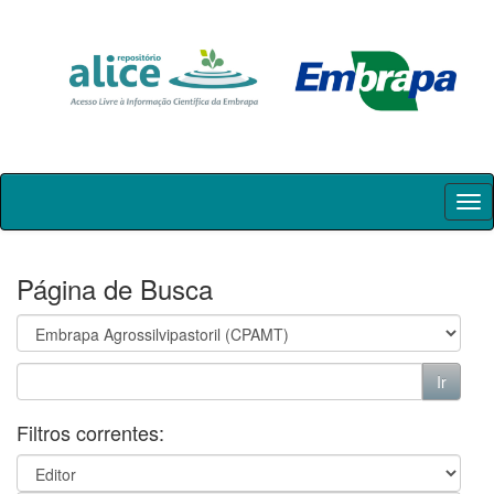
Skip
navigation
Página de Busca
Filtros correntes: