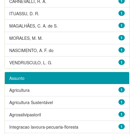
CARNEVALLI, R. A.
1
ITUASSU, D. R.
1
MAGALHÃES, C. A. de S.
1
MORALES, M. M.
1
NASCIMENTO, A. F. do
1
VENDRUSCULO, L. G.
1
Assunto
Agricultura
1
Agricultura Sustentável
1
Agrossilvipastoril
1
Integracao lavoura-pecuaria-floresta
1