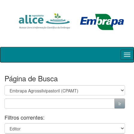
Skip
navigation
Página de Busca
Filtros correntes: