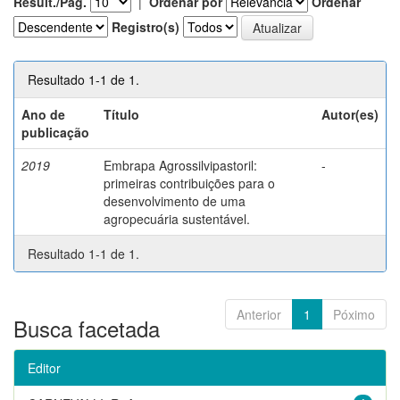
Result./Pág.
|
Ordenar por
Ordenar
Registro(s)
Resultado 1-1 de 1.
Ano de
Título
Autor(es)
publicação
2019
Embrapa Agrossilvipastoril:
-
primeiras contribuições para o
desenvolvimento de uma
agropecuária sustentável.
Resultado 1-1 de 1.
Anterior
1
Póximo
Busca facetada
Editor